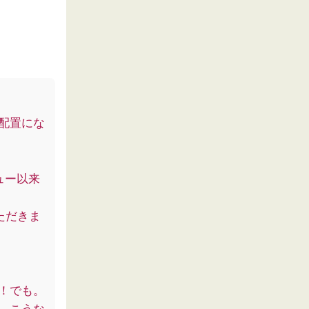
配置にな
ュー以来
ただきま
！でも。