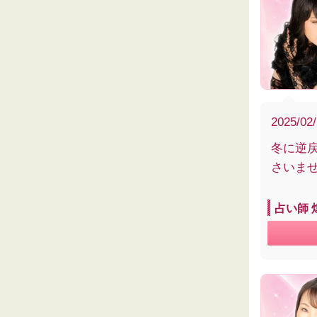
2025/02
冬に逆
さいま
占い師 