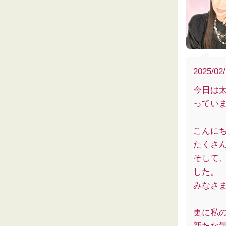
2025/02
今日は
ってい
こんにち
たくさ
そして、
した。
みなさ
更に私