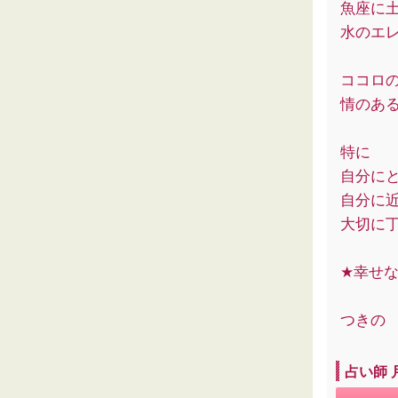
魚座に
水のエ
ココロ
情のあ
特に
自分に
自分に
大切に
★幸せ
つきの
占い師 