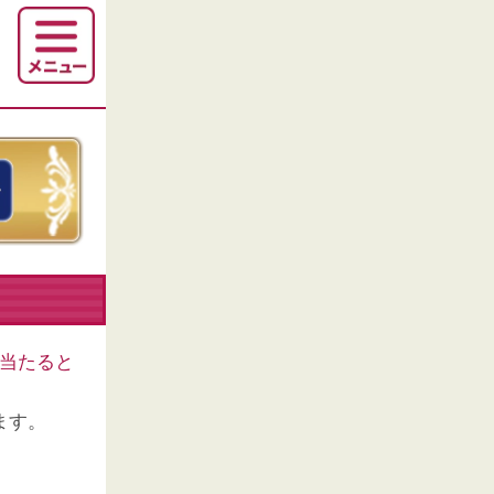
当たると
ます。