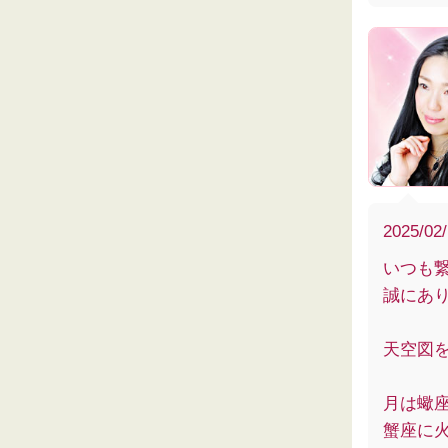
2025/02
いつも
誠にあ
天空図
月は蠍
蟹座に