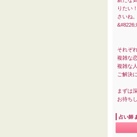
新たな
りたい
さいね
&#822
それぞ
複雑な
複雑な
ご解決
まずは深
お待ち
占い師 