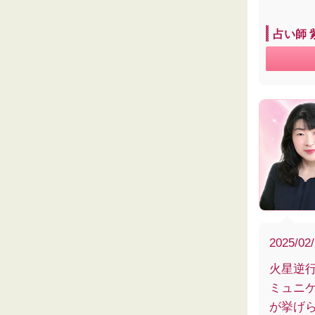
占い師 
2025/02
火星逆
ミュニ
が挙げ