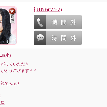
月吟乃(ツキノ)
/19(水)
繋がっていただき
りがとうござます＾＾
を視てみると
座
火星