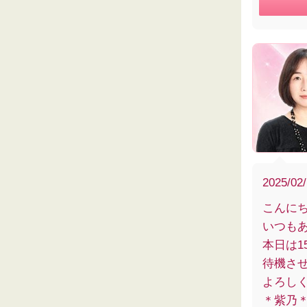
2025/02
こんに
いつも
本日は1
待機さ
よろし
＊紫乃