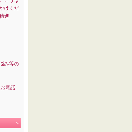
。こうな
かけくだ
精進
悩み等の
☆お電話