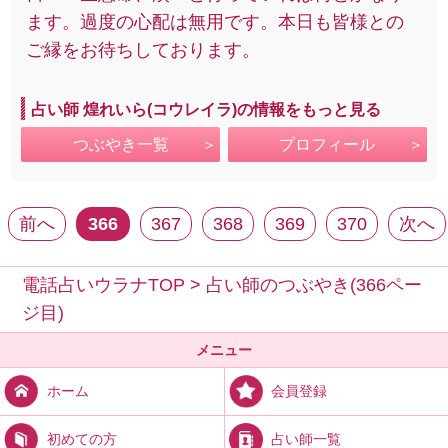
ます。過度の心配は無用です。本日も皆様との
ご縁をお待ちしております。
占い師 煌れいら(コウレイラ)の情報をもっと見る
つぶやき一覧
プロフィール
前へ
366
367
368
369
370
次へ
電話占いウラナTOP
>
占い師のつぶやき(366ペー
ジ目)
メニュー
会員登録
ホーム
占い師一覧
初めての方