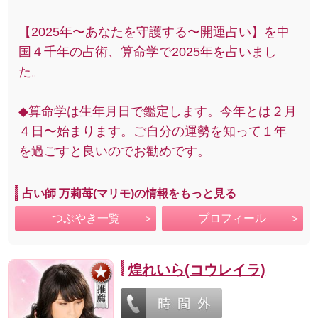
【2025年〜あなたを守護する〜開運占い】を中
国４千年の占術、算命学で2025年を占いまし
た。
◆算命学は生年月日で鑑定します。今年とは２月
４日〜始まります。ご自分の運勢を知って１年
を過ごすと良いのでお勧めです。
占い師 万莉苺(マリモ)の情報をもっと見る
つぶやき一覧
プロフィール
煌れいら(コウレイラ)