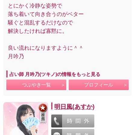
とにかく冷静な姿勢で
落ち着いて向き合うのがベター
騒ぐと混乱するだけなので
解決したければ寡黙に。
良い流れになりますように＾＾
月吟乃
占い師 月吟乃(ツキノ)の情報をもっと見る
つぶやき一覧
プロフィール
明日風(あすか)