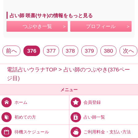
占い師 咲喜(サキ)の情報をもっと見る
つぶやき一覧
プロフィール
前へ
376
377
378
379
380
次へ
電話占いウラナTOP
>
占い師のつぶやき(376ペー
ジ目)
メニュー
会員登録
ホーム
占い師一覧
初めての方
ご利用料金・支払い方法
待機スケジュール