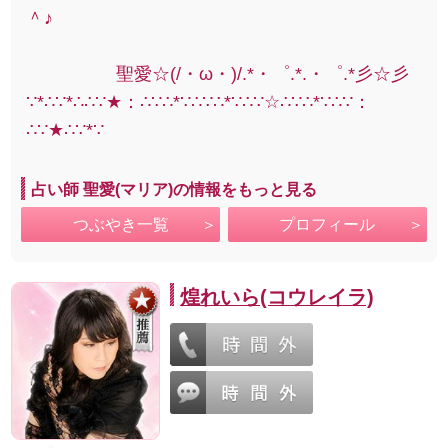
＾♪
聖愛☆(/・ω・)/.*・゜.*.・゜.*彡☆彡
∵*∴∵*∴∴∵★：∴∵∴*∵∴∵∴*∵∴∵☆∴∵∴*∵∴∵：
∴∵★∴∵*∵
占い師 聖愛(マリア)の情報をもっと見る
つぶやき一覧
プロフィール
煌れいら(コウレイラ)