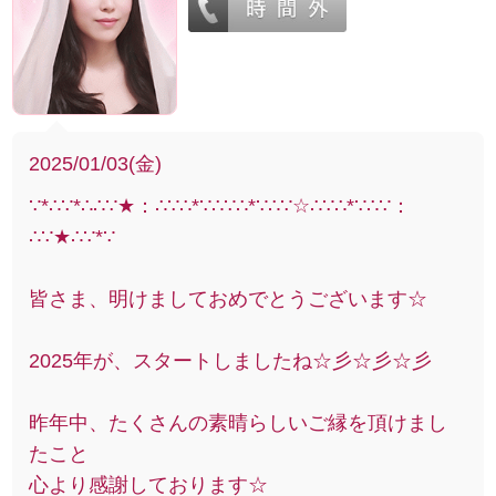
2025/01/03(金)
∵*∴∵*∴∴∵★：∴∵∴*∵∴∵∴*∵∴∵☆∴∵∴*∵∴∵：
∴∵★∴∵*∵
皆さま、明けましておめでとうございます☆
2025年が、スタートしましたね☆彡☆彡☆彡
昨年中、たくさんの素晴らしいご縁を頂けまし
たこと
心より感謝しております☆