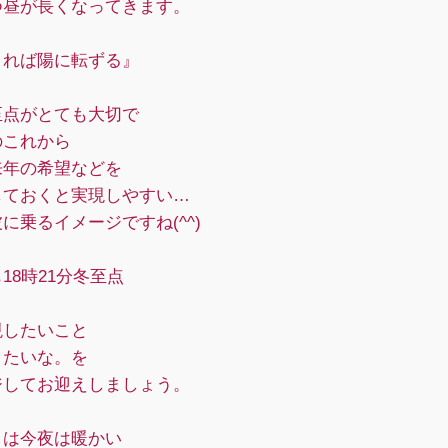
つ昼が長くなってきます。
まれば陽に転ずる』
至点がとても大切で
のこれから
来年の希望などを
しておくと実現しやすい…
に乗るイメージですね(^^)
18時21分冬至点
現したいこと
りたいな。を
ジしてお迎えしましょう。
とは今夜は暖かい