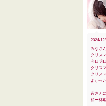
2024/12
みなさんこ
クリス
今日明
クリス
クリス
よかった
皆さん
精一杯