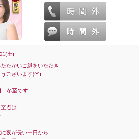
/21(土)
あたたかいご縁をいただき
うございます(^^)
1日 冬至です
冬至点は
分
境に夜が長い一日から