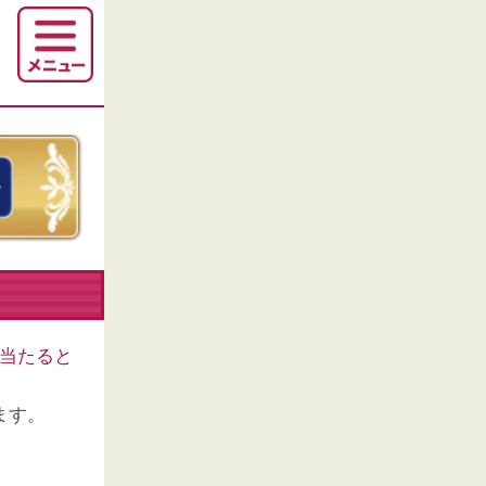
当たると
ます。