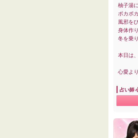
柚子湯
ポカポ
風邪を
身体作
冬を乗
本日は
心愛よ
占い師 