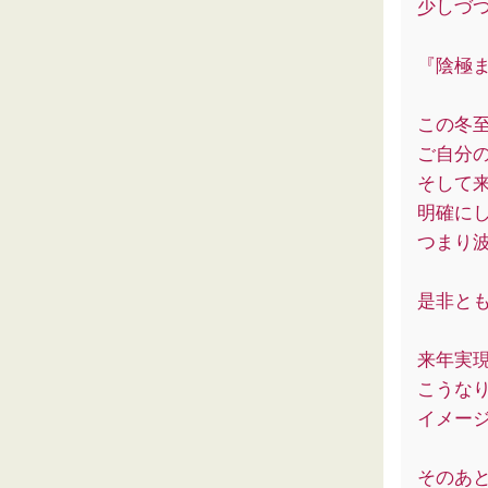
少しづ
『陰極
この冬
ご自分
そして
明確に
つまり波
是非とも
来年実
こうな
イメー
そのあ