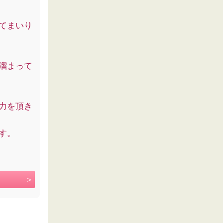
てまいり
溜まって
力を頂き
す。