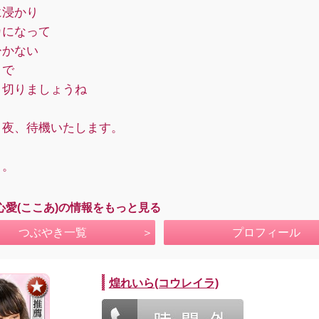
に浸かり
カになって
ひかない
りで
り切りましょうね
、夜、待機いたします。
り。
心愛(ここあ)の情報をもっと見る
つぶやき一覧
プロフィール
煌れいら(コウレイラ)