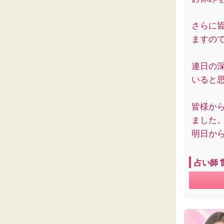
さらに
ますの
連日の
いると
皆様か
ました
明日か
占い師 