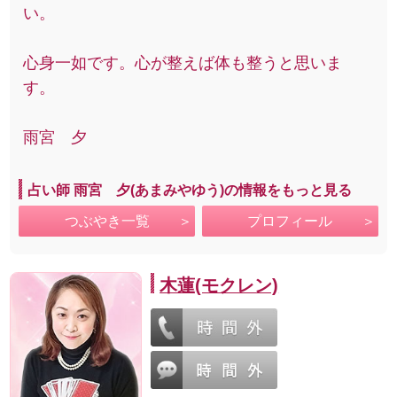
い。
心身一如です。心が整えば体も整うと思いま
す。
雨宮 夕
占い師 雨宮 夕(あまみやゆう)の情報をもっと見る
つぶやき一覧
プロフィール
木蓮(モクレン)