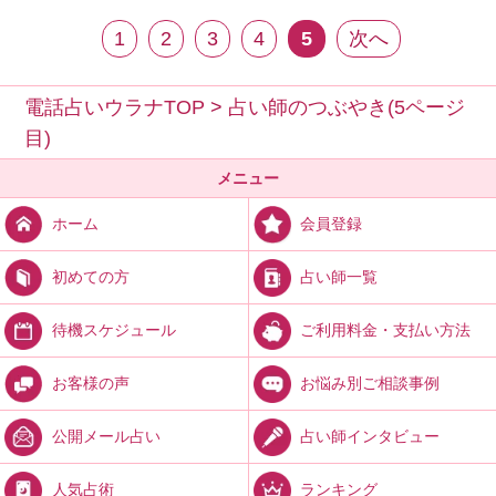
1
2
3
4
5
次へ
電話占いウラナTOP
>
占い師のつぶやき(5ページ
目)
メニュー
会員登録
ホーム
占い師一覧
初めての方
ご利用料金・支払い方法
待機スケジュール
お悩み別ご相談事例
お客様の声
占い師インタビュー
公開メール占い
ランキング
人気占術