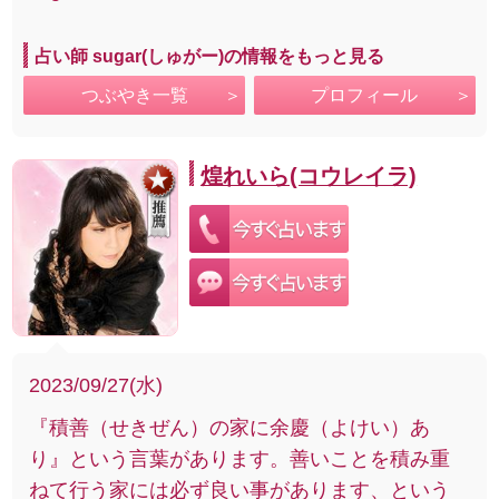
占い師 sugar(しゅがー)の情報をもっと見る
つぶやき一覧
プロフィール
煌れいら(コウレイラ)
2023/09/27(水)
『積善（せきぜん）の家に余慶（よけい）あ
り』という言葉があります。善いことを積み重
ねて行う家には必ず良い事があります、という