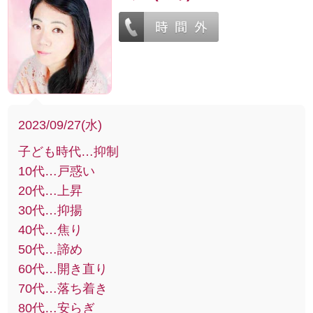
2023/09/27(水)
子ども時代…抑制
10代…戸惑い
20代…上昇
30代…抑揚
40代…焦り
50代…諦め
60代…開き直り
70代…落ち着き
80代…安らぎ