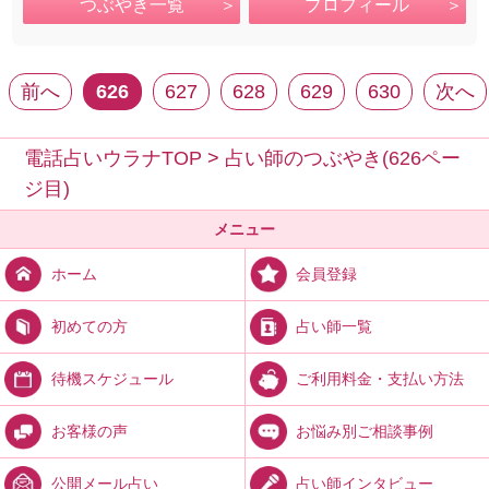
つぶやき一覧
プロフィール
前へ
626
627
628
629
630
次へ
電話占いウラナTOP
>
占い師のつぶやき(626ペー
ジ目)
メニュー
会員登録
ホーム
占い師一覧
初めての方
ご利用料金・支払い方法
待機スケジュール
お悩み別ご相談事例
お客様の声
占い師インタビュー
公開メール占い