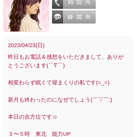
2023/04/23(日)
昨日もお電話＆感想をいただきまして、ありが
とうございます(⌒∇⌒)
相変わらず眠くて寝まくりの私です(=_=)
新月も終わったのになぜでしょう(￣▽￣;)
本日の吉方位です☆
３〜５時 東北 能力UP