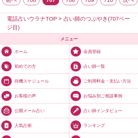
前へ
706
707
708
709
710
次へ
電話占いウラナTOP
>
占い師のつぶやき(707ペー
ジ目)
メニュー
会員登録
ホーム
占い師一覧
初めての方
ご利用料金・支払い方法
待機スケジュール
お悩み別ご相談事例
お客様の声
占い師インタビュー
公開メール占い
ランキング
人気占術