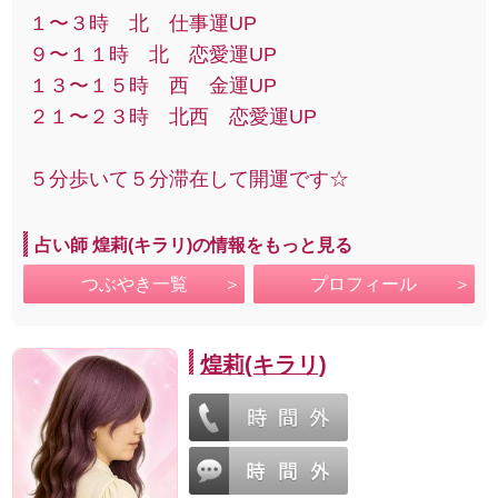
１〜３時 北 仕事運UP
９〜１１時 北 恋愛運UP
１３〜１５時 西 金運UP
２１〜２３時 北西 恋愛運UP
５分歩いて５分滞在して開運です☆
占い師 煌莉(キラリ)の情報をもっと見る
つぶやき一覧
プロフィール
煌莉(キラリ)