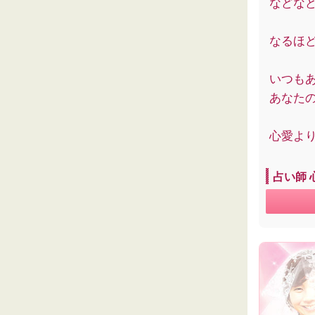
などな
なるほ
いつもあ
あなた
心愛よ
占い師 