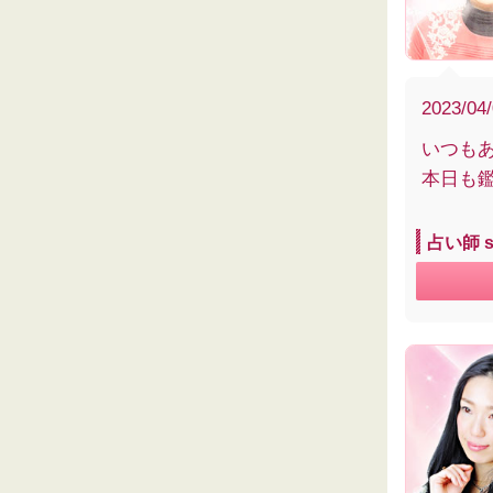
2023/04
いつも
本日も
占い師 