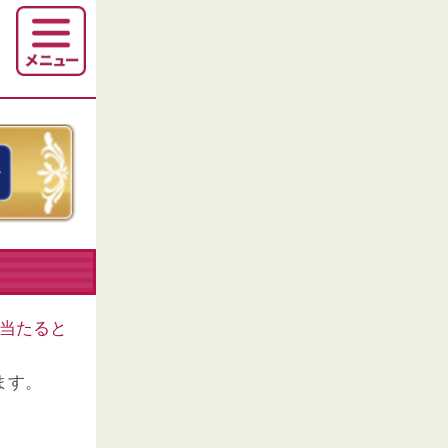
当たると
ます。