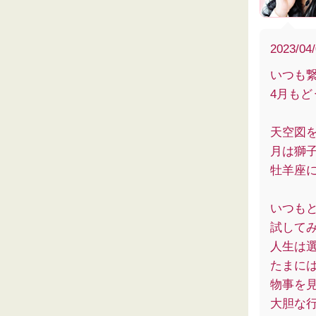
2023/04
いつも
4月も
天空図
月は獅
牡羊座
いつも
試して
人生は
たまに
物事を
大胆な