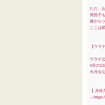
ただ、
突拍子
後から
ここは
【ウラナ
ウラナ公式
4月の1
今月を
【 月吟乃
→https:/