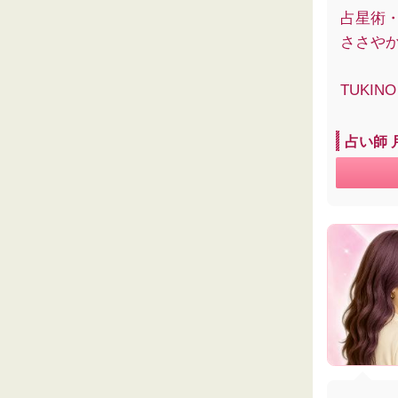
占星術
ささや
TUKIN
占い師 