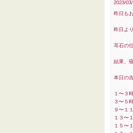
2023/03
昨日もお
昨日よ
耳石の
結果、寝
本日の
１〜３時
３〜５時
９〜１１
１３〜１
１５〜