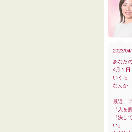
2023/04
あなた
4月１
いくら
なんか
最近、
『人を
『決し
い』