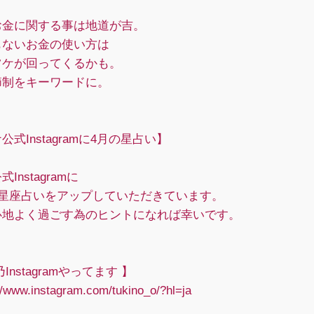
お金に関する事は地道が吉。
もないお金の使い方は
ツケが回ってくるかも。
節制をキーワードに。
公式Instagramに4月の星占い】
Instagramに
2星座占いをアップしていただきています。
心地よく過ごす為のヒントになれば幸いです。
Instagramやってます 】
/www.instagram.com/tukino_o/?hl=ja