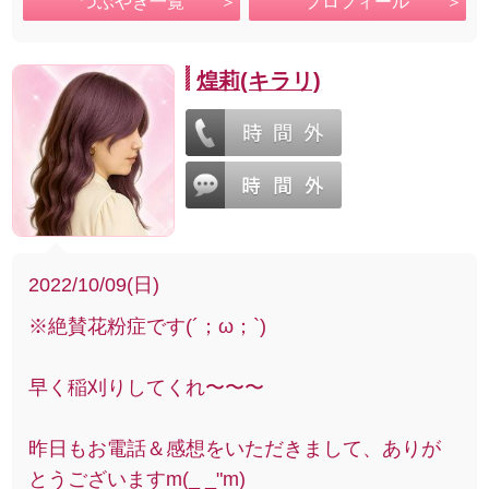
つぶやき一覧
プロフィール
煌莉(キラリ)
2022/10/09(日)
※絶賛花粉症です(´；ω；`)
早く稲刈りしてくれ〜〜〜
昨日もお電話＆感想をいただきまして、ありが
とうございますm(_ _"m)