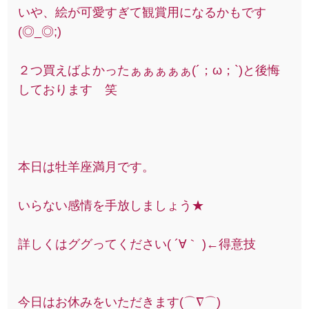
いや、絵が可愛すぎて観賞用になるかもです
(◎_◎;)
２つ買えばよかったぁぁぁぁぁ(´；ω；`)と後悔
しております 笑
本日は牡羊座満月です。
いらない感情を手放しましょう★
詳しくはググってください( ´∀｀ )←得意技
今日はお休みをいただきます(⌒∇⌒)