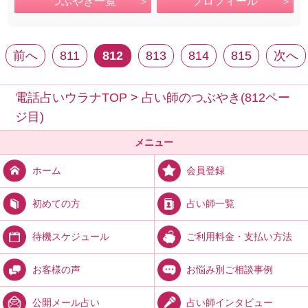
つぶやき一覧
プロフィール
前へ
811
812
813
814
815
次へ
電話占いウラナTOP
>
占い師のつぶやき(812ペー
ジ目)
メニュー
会員登録
ホーム
占い師一覧
初めての方
ご利用料金・支払い方法
待機スケジュール
お悩み別ご相談事例
お客様の声
占い師インタビュー
公開メール占い