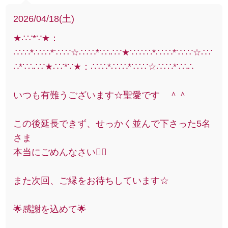
2026/04/18(土)
★∴∵*∵★：
∴∵∴*∴∵∴*∵∴∵☆∴∵∴*∵∴∴∵★∵∴∵∴*∴∵∴*∵∴∵☆∴∵
∴*∵∴∴∵★∴∵*∵★：∴∵∴*∴∵∴*∵∴∵☆∴∵∴*∵∴∴
いつも有難うございます☆聖愛です ＾＾
この後延長できず、せっかく並んで下さった5名
さま
本当にごめんなさい🙇‍♀️
また次回、ご縁をお待ちしています☆
🌟感謝を込めて🌟