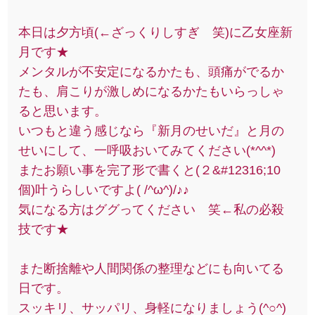
本日は夕方頃(←ざっくりしすぎ 笑)に乙女座新
月です★
メンタルが不安定になるかたも、頭痛がでるか
たも、肩こりが激しめになるかたもいらっしゃ
ると思います。
いつもと違う感じなら『新月のせいだ』と月の
せいにして、一呼吸おいてみてください(*^^*)
またお願い事を完了形で書くと(２&#12316;10
個)叶うらしいですよ( /^ω^)/♪♪
気になる方はググってください 笑←私の必殺
技です★
また断捨離や人間関係の整理などにも向いてる
日です。
スッキリ、サッパリ、身軽になりましょう(^○^)