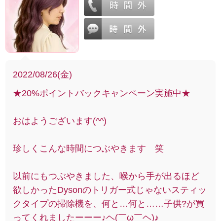
2022/08/26(金)
★20%ポイントバックキャンペーン実施中★
おはようございます(^^)
珍しくこんな時間につぶやきます 笑
以前にもつぶやきました、喉から手が出るほど
欲しかったDysonのトリガー式じゃないスティッ
クタイプの掃除機を、何と…何と……子供?が買
ってくれましたーーー♪ヘ(￣ω￣ヘ)♪