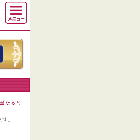
当たると
ます。