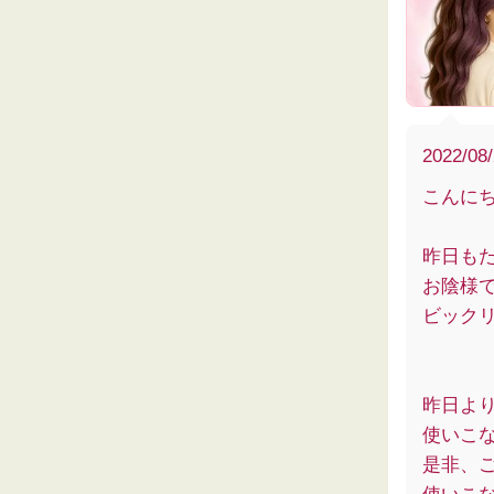
2022/08
こんにちは
昨日もた
お陰様で
ビック
昨日よ
使いこな
是非、