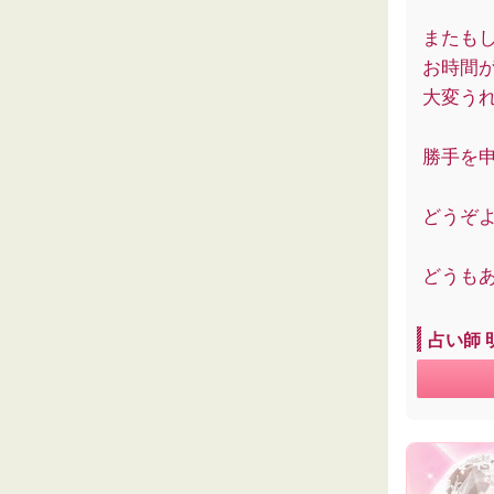
またも
お時間
大変う
勝手を
どうぞ
どうも
占い師 