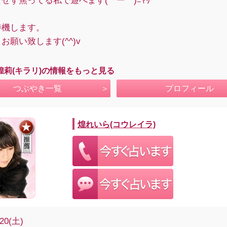
せず焦ってる私で遊べます(￣ー￣)ﾆﾔﾘ
待機します。
お願い致します(^^)v
煌莉(キラリ)の情報をもっと見る
つぶやき一覧
プロフィール
煌れいら(コウレイラ)
/20(土)