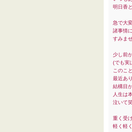
明日香
急で大
諸事情
すみま
少し前
(でも実
このこ
最近あ
結構目
人生は
泣いて
重く受
軽く軽