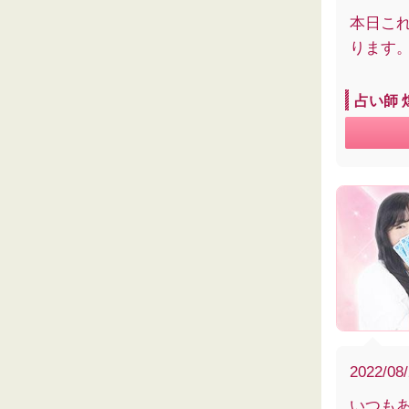
本日こ
ります
占い師 
2022/08
いつも