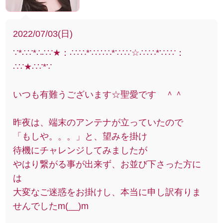
2022/07/03(日)
∵*∴∵*∴∴∵★：∴∵∴*∵∴∵∴*∵∴∵☆∴∵∴*∵∴∵：
∴∵★∴∵*∵
いつも有難うございます☆聖愛です ＾＾
昨夜は、端末のアンテナが立っていたので
「もしや。。。」と、望みを掛け
待機にチャレンジしてみましたが
やはり繋がる事が出来ず、お並び下さった方に
は
大変なご迷惑をお掛けし、本当に申し訳有りま
せんでしたm(__)m