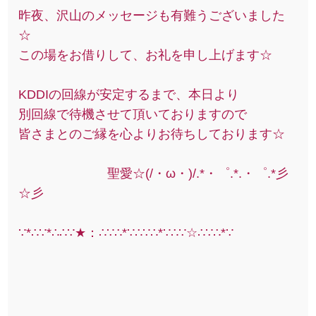
昨夜、沢山のメッセージも有難うございました
☆
この場をお借りして、お礼を申し上げます☆
KDDIの回線が安定するまで、本日より
別回線で待機させて頂いておりますので
皆さまとのご縁を心よりお待ちしております☆
聖愛☆(/・ω・)/.*・゜.*.・゜.*彡
☆彡
∵*∴∵*∴∴∵★：∴∵∴*∵∴∵∴*∵∴∵☆∴∵∴*∵