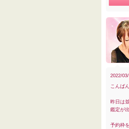
2022/03
こんば
昨日は
鑑定が出
予約枠