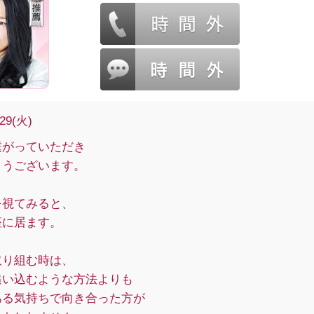
/29(火)
繋がっていただき
とうございます。
を視てみると、
座に居ます。
取り組む時は、
追い込むような方法よりも
ある気持ちで向き合った方が