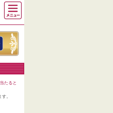
当たると
ます。