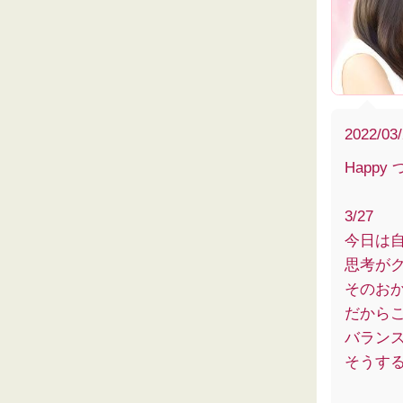
2022/03
Happy
3/27
今日は
思考が
そのお
だから
バラン
そうする