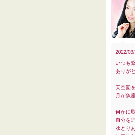
2022/03
いつも
ありが
天空図
月が魚
何かに
自分を
ゆとり