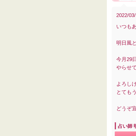
2022/03
いつも
明日風
今月29
やらせ
よろし
とても
どうぞ
占い師 