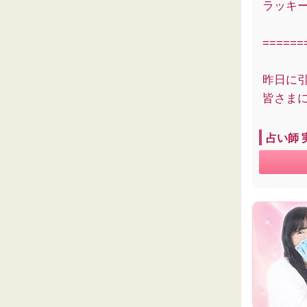
ラッキ
======
昨日に
皆さま
占い師 