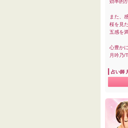
効率的
また、
桜を見
五感を
心豊か
月吟乃/T
占い師 