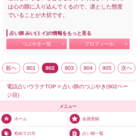
は心の隙に入り込んでくるので、凛とした態度
でいることが大切です。
占い師 みい(ミイ)の情報をもっと見る
つぶやき一覧
プロフィール
前へ
901
902
903
904
905
次へ
電話占いウラナTOP
>
占い師のつぶやき(902ペー
ジ目)
メニュー
会員登録
ホーム
占い師一覧
初めての方