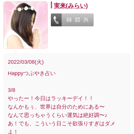
実来(みらい)
2022/03/08(火)
Happyつぶやき占い
3/8
やったー！今日はラッキーデイ！！
なんかもぅ、世界は自分のためにある〜
なんて思っちゃうくらい運気は絶好調〜♪
あ！でも、こういう日こそ欲張りすぎはダメ
よ！