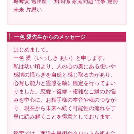
略奪愛 遠距離 三角関係 家庭問題 仕事 運勢
未来 片思い
一色 愛先生からのメッセージ
はじめまして。
一色 愛（いっしき あい）と申します。
私は幼い頃より、人の心の奥にある想いや
感情の揺らぎを自然と感じ取る力があり、
心写し能力と霊感を軸に鑑定を行ってまい
りました。恋愛・復縁・複雑なご縁のお悩
みを中心に、お相手様の本音や魂のつなが
り、現在から未来へ続く可能性の流れを丁
寧に読み解くことを得意としております。
鑑定では、西洋占星術やタロットを組み合