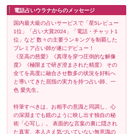
電話占いウラナからのメッセージ
国内最大級の占いサービスで「星5レビュー
1位」「占い大賞2024」「電話・チャット1
位」など 数々の主要ランキングを制覇した
プレミア占い師が遂にデビュー！
《至高の慈愛》《真理を穿つ圧倒的な解像
度》《極限まで研ぎ澄まされた精度》 その
全てを高度に融合させ数多の状況を好転へ
と導いてきた屈指の実力を持つ占い師、一
色 愛先生。
特筆すべきは、お相手の意識と同調し、心
の深淵までも鏡のように映し出す独自の秘
術「心写し」。 表面的な言葉の裏に隠され
た真実、本人さえ気づいていない無意識の