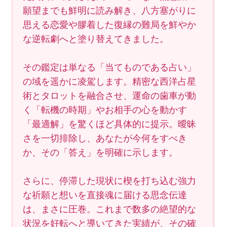
願望までも鮮明に読み解き、八方塞がりに
思える恋愛や膠着した復縁の難局を鮮やか
な逆転劇へと塗り替えてきました。
その鑑定は単なる「当てものである占い」
の域を遥かに凌駕します。精密な西洋占星
術とタロットを融合させ、運命の歯車が動
く「転機の時期」やお相手の心を動かす
「最適解」を驚くほど具体的に提示。曖昧
さを一切排除し、あなたが今何をすべき
か、その「答え」を明確に示します。
さらに、停滞した現状に楔を打ち込む強力
な祈願と想いを直接魂に届ける思念伝達
は、まさに圧巻。これまで数多の絶望的な
状況を好転へと導いてきた実績が、その確