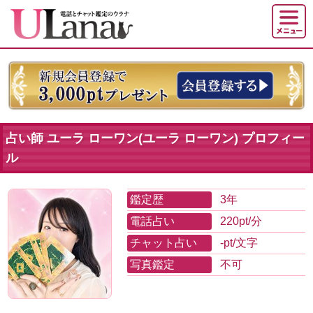
占い師 ユーラ ローワン(ユーラ ローワン) プロフィー
ル
鑑定歴
3年
電話占い
220pt/分
チャット占い
-pt/文字
写真鑑定
不可