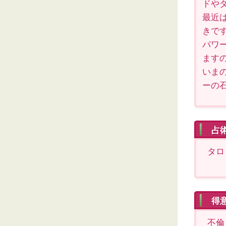
ドや
最近
きで
パワ
ます
いま
ーの
占
タロ
得
不倫