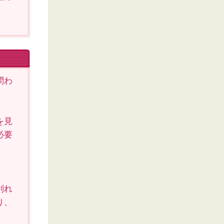
問わ
を見
必要
別れ
り、