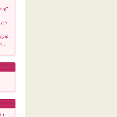
お好
でき
ルギ
す。
運方