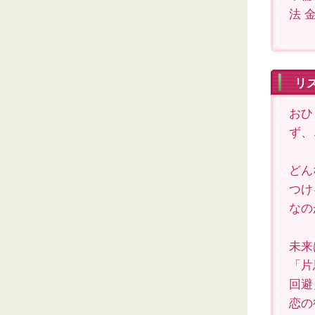
法 
リ
おひ
ず、
どん
つけ
なの
未来
「片
回避
恋の