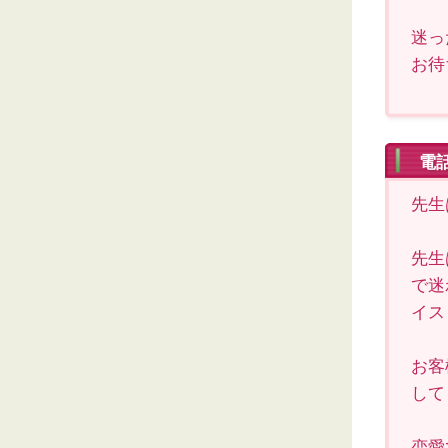
迷っ
お待
電
先生
先生
で迷
イス
お客
して
恋愛