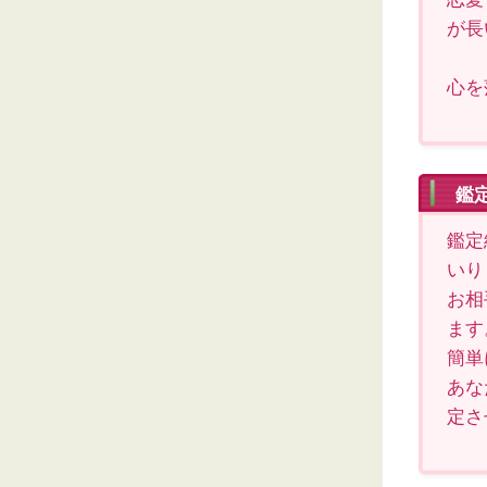
が長
心を
鑑
鑑定
いり
お相
ます
簡単
あな
定さ