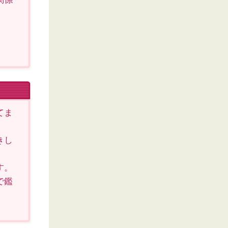
。
てま
きし
す。
で鑑