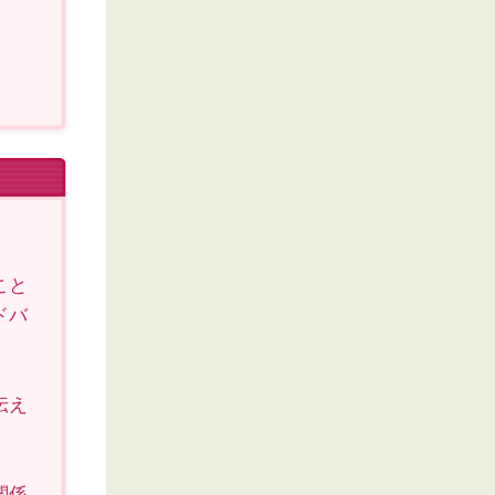
こと
ドバ
伝え
関係