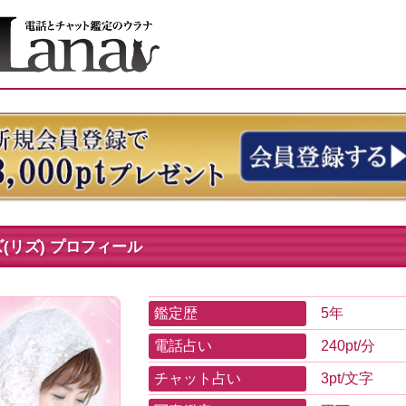
(リズ) プロフィール
鑑定歴
5年
電話占い
240pt/分
チャット占い
3pt/文字