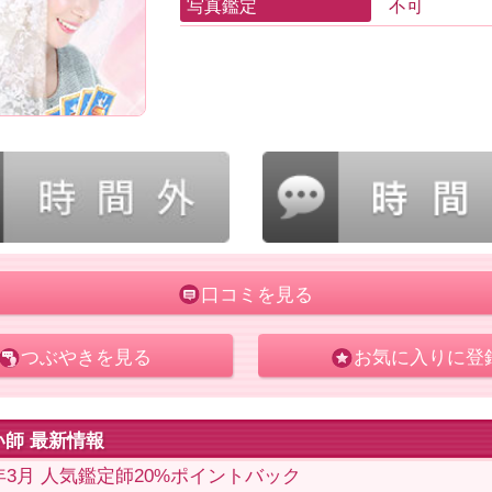
写真鑑定
不可
口コミを見る
つぶやきを見る
お気に入りに登
い師 最新情報
2年3月 人気鑑定師20%ポイントバック