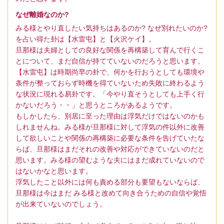
なぜ離婚なのか?
みる様とやり直したい気持ちはあるのか? なぜ別れたいのか?
を占い得た卦は【水雷屯】と【火沢ケイ】。
旦那様は夫婦としての良好な関係を再構築して育んで行くこ
とについて、まだ自信が持てていないのだろうと思います。
【水雷屯】は時期尚早の卦で、何かを行おうとしても環境や
条件が整っておらず時機を得ていないため失敗に終わるよう
な状況に現れる易卦です。「今やり直そうとしても上手く行
かないだろう・・」と思うところがあるようです。
もしかしたら、別居に至った理由は浮気だけではないのかも
しれませんね。みる様が旦那様に対して浮気の件以外に改善
して欲しいことや関係の再構築に必要な条件を告げていたな
らば、旦那様はまだそれの改善や対応ができていないのだと
思います。みる様の望むような夫にはまだ成れていないので
はないかなと思います。
浮気したこと以外には何も責める部分も要望もないならば、
旦那様は今はまだ みる様と改めて向き合うための自信や覚悟
が出来ていないのでしょう。