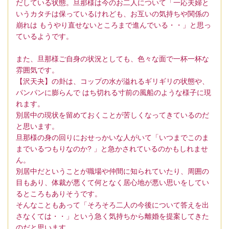
だしている状態。旦那様は今のお二人について「一応夫婦と
いうカタチは保っているけれども、お互いの気持ちや関係の
崩れは もうやり直せないところまで進んでいる・・」と思っ
ているようです。
また、旦那様ご自身の状況としても、色々な面で一杯一杯な
雰囲気です。
【沢天夬】の卦は、コップの水が溢れるギリギリの状態や、
パンパンに膨らんで はち切れる寸前の風船のような様子に現
れます。
別居中の現状を留めておくことが苦しくなってきているのだ
と思います。
旦那様の身の回りにおせっかいな人がいて「いつまでこのま
までいるつもりなのか? 」と急かされているのかもしれませ
ん。
別居中だということが職場や仲間に知られていたり、周囲の
目もあり、体裁が悪くて何となく居心地が悪い思いをしてい
るところもありそうです。
そんなこともあって「そろそろ二人の今後について答えを出
さなくては・・」という急く気持ちから離婚を提案してきた
のだと思います。