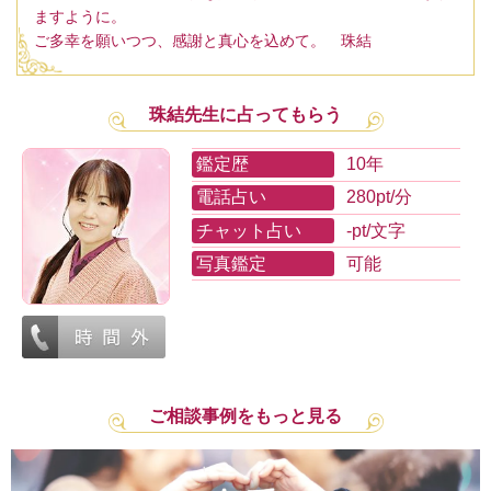
ますように。
ご多幸を願いつつ、感謝と真心を込めて。 珠結
珠結先生に占ってもらう
鑑定歴
10年
電話占い
280pt/分
チャット占い
-pt/文字
写真鑑定
可能
ご相談事例をもっと見る