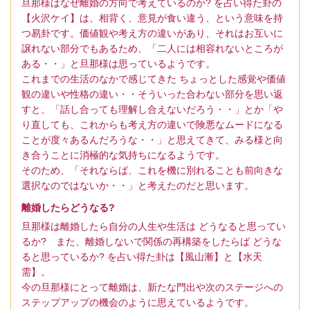
旦那様はなぜ離婚の方向で考えているのか? を占い得た卦の
【火沢ケイ】は、相背く、意見が食い違う、という意味を持
つ易卦です。価値観や考え方の違いがあり、それはお互いに
譲れない部分でもあるため、「二人には相容れないところが
ある・・」と旦那様は思っているようです。
これまでの生活のなかで感じてきた ちょっとした感覚や価値
観の違いや性格の違い・・そういった合わない部分を思い返
すと、「話し合っても理解し合えないだろう・・」とか「や
り直しても、これからも考え方の違いで険悪なムードになる
ことが度々あるんだろうな・・」と思えてきて、みる様と向
き合うことに消極的な気持ちになるようです。
そのため、「それならば、これを機に別れることも前向きな
選択なのではないか・・」と考えたのだと思います。
離婚したらどうなる?
旦那様は離婚したら自分の人生や生活は どうなると思ってい
るか? また、離婚しないで関係の再構築をしたらば どうな
ると思っているか? を占い得た卦は【風山漸】と【水天
需】。
今の旦那様にとって離婚は、新たな門出や次のステージへの
ステップアップの機会のように思えているようです。