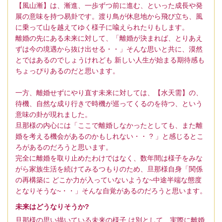
【風山漸】は、漸進、一歩ずつ前に進む、といった成長や発
展の意味を持つ易卦です。渡り鳥が休息地から飛び立ち、風
に乗って山を越えてゆく様子に喩えられたりもします。
離婚の先にある未来に対して、「離婚が決まれば、とりあえ
ずは今の境遇から抜け出せる・・」そんな思いと共に、漠然
とではあるのでしょうけれども 新しい人生が始まる期待感も
ちょっぴりあるのだと思います。
一方、離婚せずにやり直す未来に対しては、【水天需】の、
待機、自然な成り行きで時機が巡ってくるのを待つ、という
意味の卦が現れました。
旦那様の内心には「ここで離婚しなかったとしても、また離
婚を考える機会があるのかもしれない・・ ? 」と感じるとこ
ろがあるのだろうと思います。
完全に離婚を取り止めたわけではなく、数年間は様子をみな
がら家族生活を続けてみるつもりのため、旦那様自身「関係
の再構築に どこか力が入っていないような~中途半端な態度
となりそうな~・・」そんな自覚があるのだろうと思います。
未来はどうなりそうか?
旦那様の思い描いている未来の様子 は別として、実際に離婚