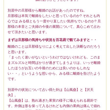
別居中の旦那様から離婚のお話があったのですね。
旦那様は本気で離婚をしたいと思っているのか? それとも内
心では みる様ともう一度やり直したい気持ちでいるのか? 旦
那様の本音とご夫婦の今後の展開について、真心こめて占わ
せて頂きたいと思います。
まずは旦那様の気持ちや状況を百花易で観てみますと・・
離婚のことは旦那様なりによく考えて出した決断なのだろう
と思います。
「まったく迷いがないというわけではないけれども、このま
まズルズルと時間ばかりが過ぎてしまうよりは、いっそ離婚
したほうがお互いの今後のためには良いのかもしれな
い・・」というような想いから、みる様に離婚を告げたよう
です。
別居中の状況について占い得た卦は【山風蠱】と【沢天
夬】。
【山風蠱】は、熟れ過ぎた果実の様子に喩えられる易卦で
す。外側は形を保って入るけれども内側の果肉は痛んで崩れ