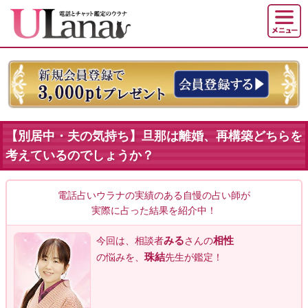
【別居中・夫の気持ち】旦那は離婚、再構築どちらを
考えているのでしょうか？
電話占いウラナの実績のある自慢の占い師が
実際に占った結果を紹介中！
みる
相性
今回は、相談者
さんの
珠結
の悩みを、
先生が鑑定！