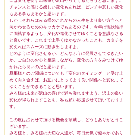
には変化を促す出来事が沢山やってくるだろうと思います。
チャンスと感じる嬉しい変化もあれば、ピンチや悲しい変化
もある事もあるかと思います。
しかしそれらはみる様のこれからの人生をより良い方向へと
向かわせるためのキッカケでもあるのです。今年は現状維持
に固執するようも、変化や進化させてゆくことを意識なさる
と良いです。これまで上手くゆかなかったことも、カタチを
変えればスムーズに動き出しますよ。
どのように変化させるか、どんなふうに発展させてゆきたい
か、ご自分のお心と相談しながら、変化の方向をみつけてゆ
かれたら良いのだと思います。
旦那様とのご関係についても「変化のタイミング」と受け止
めて向き合えば、お互いにとってより良い関係へと変化して
ゆくことができることと思います。
みる様の未来が沢山の喜びで満ち溢れますよう、沢山の良い
変化が得られますことを、私も願い応援させて頂いておりま
す。
この度は占わせて頂ける機会を頂戴し、どうもありがとうご
ざいます。
みる様と、みる様の大切な人達が、毎日元気で健やかであり