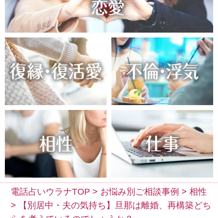
電話占いウラナTOP
>
お悩み別ご相談事例
>
相性
>
【別居中・夫の気持ち】旦那は離婚、再構築どち