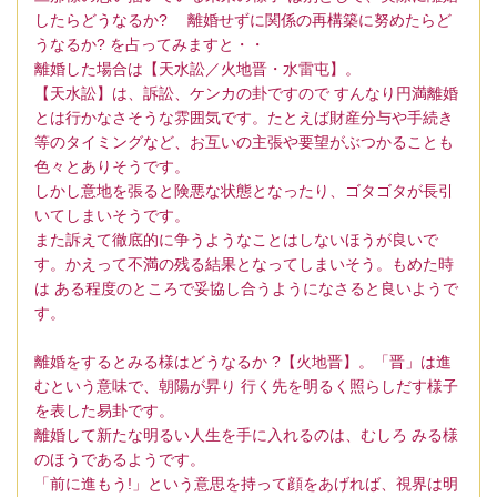
したらどうなるか? 離婚せずに関係の再構築に努めたらど
うなるか? を占ってみますと・・
離婚した場合は【天水訟／火地晋・水雷屯】。
【天水訟】は、訴訟、ケンカの卦ですので すんなり円満離婚
とは行かなさそうな雰囲気です。たとえば財産分与や手続き
等のタイミングなど、お互いの主張や要望がぶつかることも
色々とありそうです。
しかし意地を張ると険悪な状態となったり、ゴタゴタが長引
いてしまいそうです。
また訴えて徹底的に争うようなことはしないほうが良いで
す。かえって不満の残る結果となってしまいそう。もめた時
は ある程度のところで妥協し合うようになさると良いようで
す。
離婚をするとみる様はどうなるか ?【火地晋】。「晋」は進
むという意味で、朝陽が昇り 行く先を明るく照らしだす様子
を表した易卦です。
離婚して新たな明るい人生を手に入れるのは、むしろ みる様
のほうであるようです。
「前に進もう!」という意思を持って顔をあげれば、視界は明