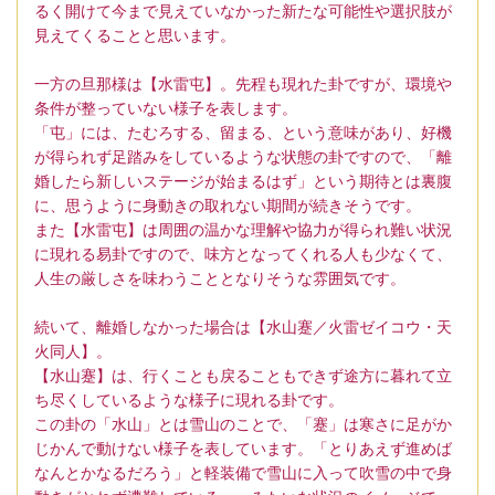
るく開けて今まで見えていなかった新たな可能性や選択肢が
見えてくることと思います。
一方の旦那様は【水雷屯】。先程も現れた卦ですが、環境や
条件が整っていない様子を表します。
「屯」には、たむろする、留まる、という意味があり、好機
が得られず足踏みをしているような状態の卦ですので、「離
婚したら新しいステージが始まるはず」という期待とは裏腹
に、思うように身動きの取れない期間が続きそうです。
また【水雷屯】は周囲の温かな理解や協力が得られ難い状況
に現れる易卦ですので、味方となってくれる人も少なくて、
人生の厳しさを味わうこととなりそうな雰囲気です。
続いて、離婚しなかった場合は【水山蹇／火雷ゼイコウ・天
火同人】。
【水山蹇】は、行くことも戻ることもできず途方に暮れて立
ち尽くしているような様子に現れる卦です。
この卦の「水山」とは雪山のことで、「蹇」は寒さに足がか
じかんで動けない様子を表しています。「とりあえず進めば
なんとかなるだろう」と軽装備で雪山に入って吹雪の中で身