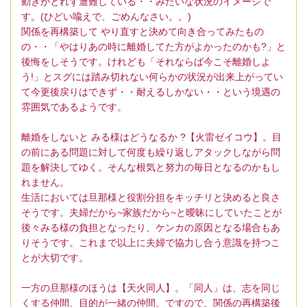
動きがとれず遭難している・・みたいな状況のイメージで
す。(ひどい喩えで、ごめんなさい。。)
関係を再構築して やり直すと決めて向き合ってみたもの
の・・「やはりあの時に離婚してた方がよかったのかも?」と
後悔をしそうです。けれども「それならば今こそ離婚しよ
う!」とスグには踏み切れない何らかの状況が出来上がってい
て今更後戻りはできず・・耐えるしかない・・という境遇の
雰囲気であるようです。
離婚をしないと みる様はどうなるか ?【火雷ゼイコウ】。目
の前にある問題に対して何度も繰り返しアタックしながら問
題を解決してゆく。そんな根気と努力の毎日となるのかもし
れません。
生活においては旦那様と役割分担をキッチリと決めると良さ
そうです。夫婦だから~家族だから~と曖昧にしていたことが
後々みる様の負担となったり、ケンカの原因となる場合もあ
りそうです。これまで以上に夫婦で協力し合う意識を持つこ
とが大切です。
一方の旦那様のほうは【天火同人】。「同人」は、志を同じ
くする仲間、目的が一緒の仲間、ですので、関係の再構築後