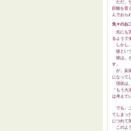
ただ、サ
距離を置
んでおら
先々のお
先にも言
るようで
しかし、
彼という
彼は、と
す。
が、反面
になって
現状は、
「もう大
は考えて
でも、こ
てしまっ
につれて
このよう