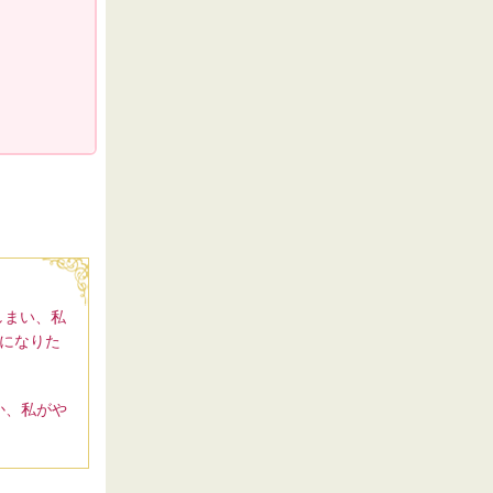
しまい、私
になりた
か、私がや