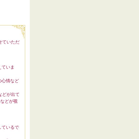
せていただ
えていま
の心情など
などが出て
)などが覗
しているで