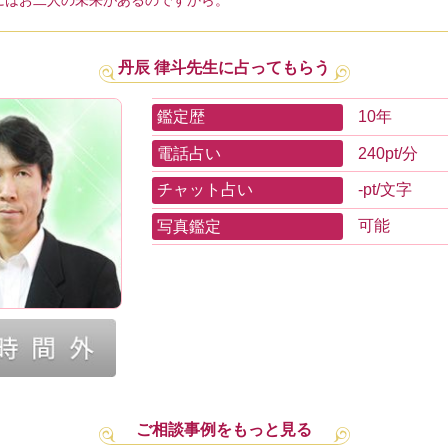
はお二人の未来があるのですから。
丹辰 律斗先生に占ってもらう
鑑定歴
10年
電話占い
240pt/分
チャット占い
-pt/文字
写真鑑定
可能
ご相談事例をもっと見る