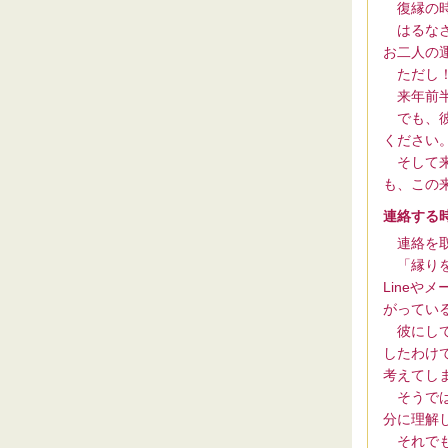
復縁の時
はるなさ
お二人の
ただし！
来年前半
でも、彼
ください
そして来
も、この
連絡する
連絡を取
「縁りを
Line
がってい
彼にして
したわけ
考えてし
そうでは
分に理解
それでも