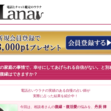
の家庭の事情で、幸せにしてあげられる自信がない。と別
復縁はできますか？
電話占いウラナの実績のある自慢の占い師が
実際に占った結果を紹介中！
復縁・復活愛
丹辰 律
今回は、相談者
さんの
の悩みを、