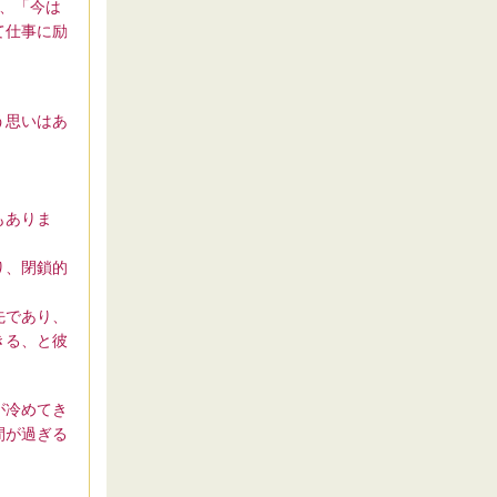
、「今は
て仕事に励
う思いはあ
もありま
り、閉鎖的
先であり、
きる、と彼
が冷めてき
間が過ぎる