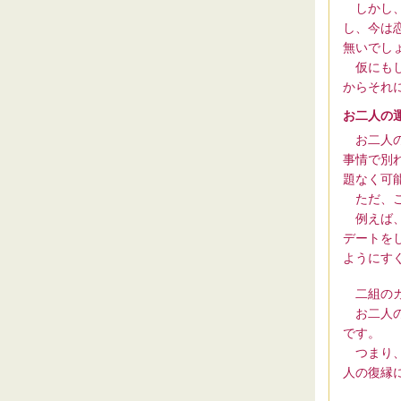
しかし、
し、今は
無いでし
仮にもし
からそれ
お二人の
お二人の
事情で別
題なく可
ただ、こ
例えば、
デートを
ようにす
二組のカ
お二人の
です。
つまり、
人の復縁