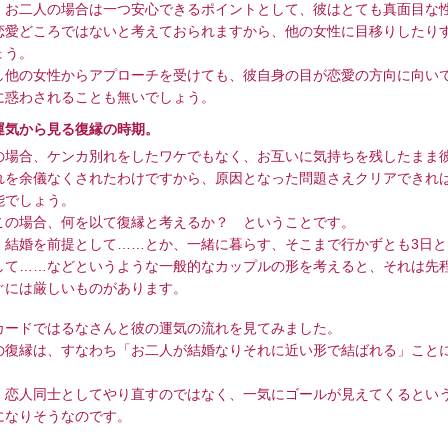
お二人の場合は一つ安心できるポイントとして、彼はとても真面目な
恋愛どころではないと考えておられますから、他の女性に目移りしたり
ょう。
他の女性からアプローチを受けても、彼自身の目が恋愛の方向に向い
に惑わされることも無いでしょう。
運気から見る復縁の時期。
場合、ケンカ別れをしたワケでもなく、お互いに気持ちを残したまま
れを余儀なくされたわけですから、原因となった問題さえクリアできれ
能でしょう。
の場合、何を以て復縁と考えるか？ ということです。
結婚を前提として……とか、一緒に暮らす、そこまで行かずとも3日と
して……などというような一般的なカップルの形を考えると、それは先
ぐには厳しいものがあります。
ードではるなさんと彼の運気の流れを見てみました。
復縁は、すなわち「お二人が結婚なりそれに近い形で結ばれる」こと
恋人同士としてやり直すのではなく、一気にゴールが見えてくるとい
になりそうなのです。