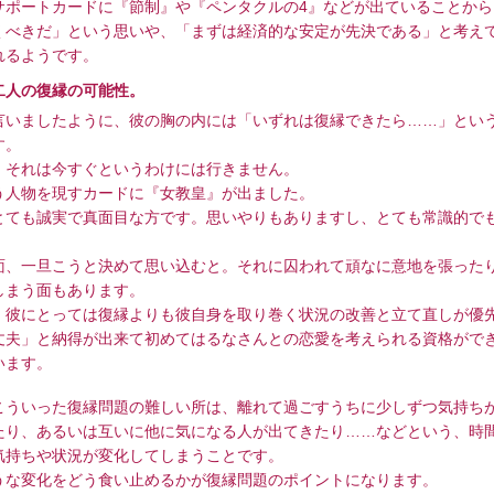
ポートカードに『節制』や『ペンタクルの4』などが出ていることから
くべきだ」という思いや、「まずは経済的な安定が先決である」と考え
れるようです。
二人の復縁の可能性。
いましたように、彼の胸の内には「いずれは復縁できたら……」とい
す。
それは今すぐというわけには行きません。
人物を現すカードに『女教皇』が出ました。
ても誠実で真面目な方です。思いやりもありますし、とても常識的で
、一旦こうと決めて思い込むと。それに囚われて頑なに意地を張った
しまう面もあります。
彼にとっては復縁よりも彼自身を取り巻く状況の改善と立て直しが優
丈夫」と納得が出来て初めてはるなさんとの恋愛を考えられる資格がで
います。
ういった復縁問題の難しい所は、離れて過ごすうちに少しずつ気持ち
たり、あるいは互いに他に気になる人が出てきたり……などという、時
気持ちや状況が変化してしまうことです。
な変化をどう食い止めるかが復縁問題のポイントになります。