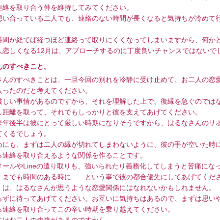
連絡を取り合う仲を維持してみてください。
い合っている二人でも、連絡のない時間が長くなると気持ちが冷めて
間が経てば経つほど連絡って取りにくくなってしまいますから、何か
人恋しくなる12月は、アプローチするのに丁度良いチャンスではないで
んのすべきこと。
んのすべきことは、一旦今回の別れを冷静に受け止めて、お二人の恋
入ったのだと考えてください。
しい事情があるのですから、それを理解した上で、復縁を急ぐのでは
し距離を取って、それでもしっかりと彼を支えてあげてください。
年後半は彼にとって厳しい時期になりそうですから、はるなさんのサ
てくるでしょう。
にも、まずは二人の縁が切れてしまわないように、彼の手が空いた時
ら連絡を取り合えるような関係を作ることです。
ールやLineの遣り取りも、強いられたり義務化してしまうと苦痛にな
くまでも時間のある時に……という事で彼の都合優先にしてあげてくだ
は、はるなさんが思うような恋愛関係にはなれないかもしれません。
ずに待ってあげてください。お互いに気持ちはあるので、まずは思い
ら連絡を取り合ってこの辛い時期を乗り越えてください。