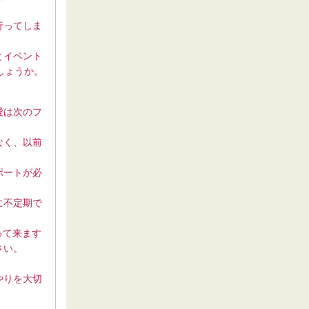
行ってしま
とイベント
しょうか。
愛は次のフ
なく、以前
ポートが必
に不定期で
って来ます
さい。
やりを大切