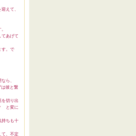
を迎えて、
す。
してあげて
ます。で
。
理なら、
ずは彼と繋
話を切り出
？ と変に
気持ちも十
えて、不定