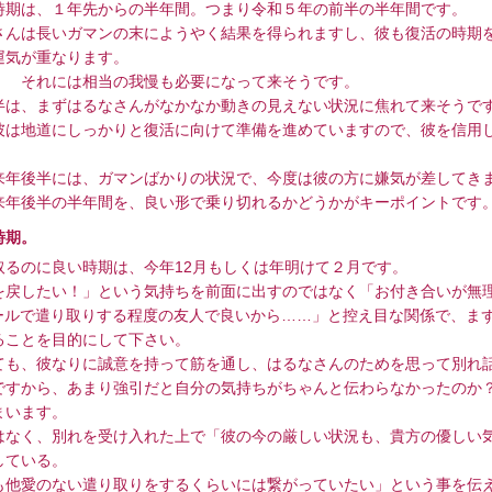
期は、１年先からの半年間。つまり令和５年の前半の半年間です。
んは長いガマンの末にようやく結果を得られますし、彼も復活の時期
運気が重なります。
 それには相当の我慢も必要になって来そうです。
は、まずはるなさんがなかなか動きの見えない状況に焦れて来そうで
は地道にしっかりと復活に向けて準備を進めていますので、彼を信用
。
年後半には、ガマンばかりの状況で、今度は彼の方に嫌気が差してき
来年後半の半年間を、良い形で乗り切れるかどうかがキーポイントです
時期。
るのに良い時期は、今年12月もしくは年明けて２月です。
戻したい！」という気持ちを前面に出すのではなく「お付き合いが無
やメールで遣り取りする程度の友人で良いから……」と控え目な関係で、ま
ることを目的にして下さい。
も、彼なりに誠意を持って筋を通し、はるなさんのためを思って別れ
ですから、あまり強引だと自分の気持ちがちゃんと伝わらなかったのか
まいます。
なく、別れを受け入れた上で「彼の今の厳しい状況も、貴方の優しい
している。
他愛のない遣り取りをするくらいには繋がっていたい」という事を伝