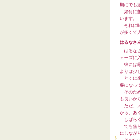
期にでも
如何に想
います。
それに時
が多くて
はるなさ
はるなさ
ェーズに
彼には厳
よりは少
とくに来
要になっ
そのため
も良いか
ただ、メ
から、あ
しばらく
でも焦ら
にしなが