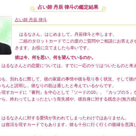
占い師 丹辰 律斗の鑑定結果
占い師 丹辰 律斗
はるなさん、はじめまして。丹辰律斗と申します。
二組のタロットカードでこの度のご質問やご相談にお答えさ
きます。お役に立てましたら幸いです。
彼は今、何を思い、何を望んでいるのか。
はるなさんとの恋愛については、すでに一応のケリはついたものと考
も、別れるに際して、彼の家庭の事情や彼を取り巻く状況、そして彼
きちんと説明し、彼なりの筋は通したと考えているからです。
現すカードに『審判』を中心として『ソードの10』、『カップの５』
から、終わってしまったという喪失感や、彼自身に対する残念さ(無力感
はるなさんに対する愛情が失われてしまったわけではありません。
は復活を現すカードでもあります。彼も十分に行く行くの復縁を意識