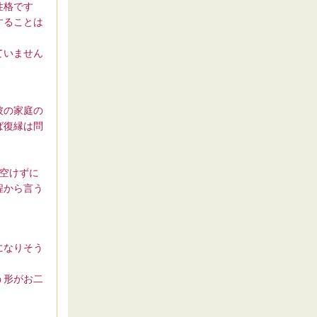
性格です
することは
ていません
彼の家庭の
ば復縁は問
空けずに
程から言う
になりそう
う形がお二