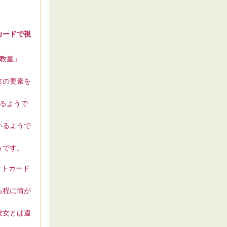
カードで視
教皇」
友の要素を
るようで
いるようで
うです。
ットカード
る程に情が
彼女とは違