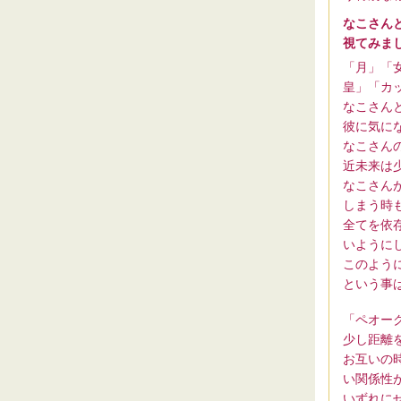
なこさん
視てみま
「月」「
皇」「カ
なこさん
彼に気に
なこさん
近未来は
なこさん
しまう時
全てを依
いように
このよう
という事
「ペオー
少し距離
お互いの
い関係性
いずれに