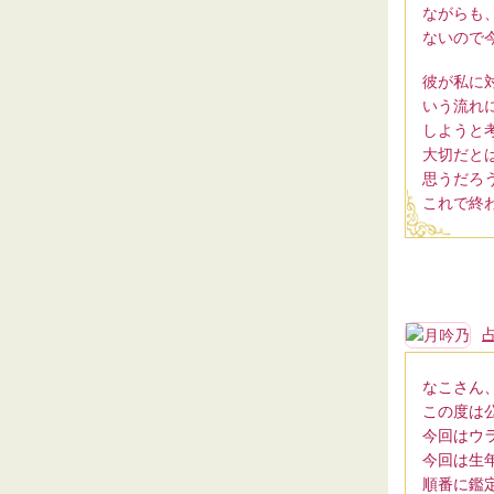
ながらも
ないので
彼が私に
いう流れ
しようと
大切だと
思うだろ
これで終
なこさん
この度は
今回はウ
今回は生
順番に鑑