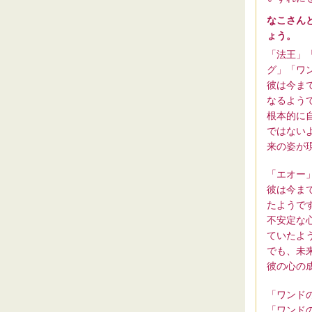
なこさん
ょう。
「法王」
グ」「ワ
彼は今ま
なるよう
根本的に
ではない
来の姿が
「エオー
彼は今ま
たようで
不安定な
ていたよ
でも、未
彼の心の
「ワンド
「ワンド