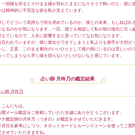
、一回縁を切るとそのまま縁が切れたままになりそうで怖いのと、彼に
今は精神的に不安定な彼を私が支えています。
対してどういう気持ちで何を求めているのか、彼との未来、もし結ばれ
になるのかが気になります…一応、彼とも相談して私が彼の地元に引っ
考えているので、人生に影響すると思っていてなお気になります。
は言われていますが、彼に彼女ができてしまうと私よりも相手が大切だ
うし、正直、このまま都合のいいひととして彼の傍にいるのは苦しいの
わってしまうなら早く縁を切らないといけないなと感じています。
占い師 月吟乃の鑑定結果
占い師 月吟乃
、こんにちは。
公開メール鑑定をご依頼していただき誠にありがとうございます。
ラナ鑑定師の月吟乃（つきの）が鑑定をさせていただきます。
年月日を参考にしつつ、タロットカードとルーンストーンを使ってご質
定させていただきますね。