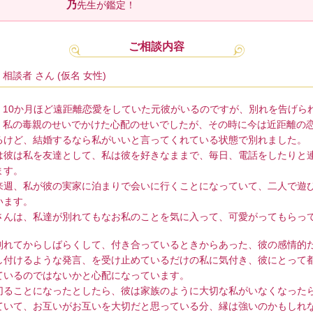
乃
先生が鑑定！
ご相談内容
相談者 さん (仮名 女性)
10か月ほど遠距離恋愛をしていた元彼がいるのですが、別れを告げら
私の毒親のせいでかけた心配のせいでしたが、その時に今は近距離の
るけど、結婚するなら私がいいと言ってくれている状態で別れました。
は彼は私を友達として、私は彼を好きなままで、毎日、電話をしたりと
ます。
来週、私が彼の実家に泊まりで会いに行くことになっていて、二人で遊
います。
さんは、私達が別れてもなお私のことを気に入って、可愛がってもらっ
別れてからしばらくして、付き合っているときからあった、彼の感情的
し付けるような発言、を受け止めているだけの私に気付き、彼にとって
ているのではないかと心配になっています。
切ることになったとしたら、彼は家族のように大切な私がいなくなった
ていて、お互いがお互いを大切だと思っている分、縁は強いのかもしれ