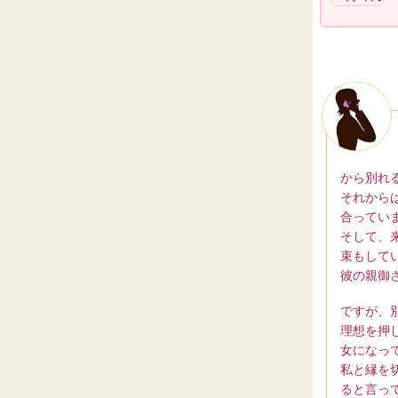
から別れ
それから
合ってい
そして、
束もして
彼の親御
ですが、
理想を押
女になっ
私と縁を
ると言っ