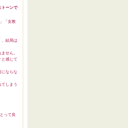
ストーンで
」「女教
く、結局は
れません。
？と感じて
牲にならな
れてしまう
とって良