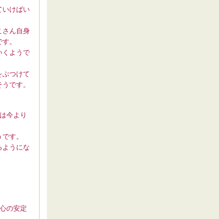
ていけばい
こさん自身
です。
いくようで
をぶつけて
そうです。
は今より
うです。
るようにな
心の安定