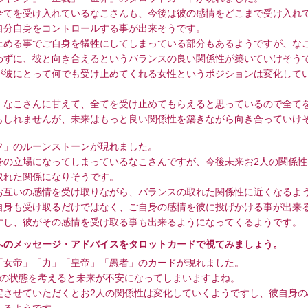
全てを受け入れているなこさんも、今後は彼の感情をどこまで受け入れ
自分自身をコントロールする事が出来そうです。
止める事でご自身を犠牲にしてしまっている部分もあるようですが、な
わずに、彼と向き合えるというバランスの良い関係性が築いていけそう
が彼にとって何でも受け止めてくれる女性というポジションは変化して
、なこさんに甘えて、全てを受け止めてもらえると思っているので全て
もしれませんが、未来はもっと良い関係性を築きながら向き合っていけ
フ」のルーンストーンが現れました。
身の立場になってしまっているなこさんですが、今後未来お2人の関係性
取れた関係になりそうです。
お互いの感情を受け取りながら、バランスの取れた関係性に近くなるよ
自身も受け取るだけではなく、ご自身の感情を彼に投げかける事が出来
すし、彼がその感情を受け取る事も出来るようになってくるようです。
へのメッセージ・アドバイスをタロットカードで視てみましょう。
「女帝」「力」「皇帝」「愚者」のカードが現れました。
人の状態を考えると未来が不安になってしまいますよね。
定させていただくとお2人の関係性は変化していくようですし、彼自身の
くるようです。