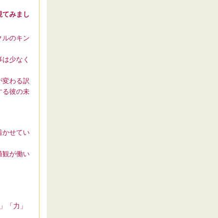
視てみまし
クルのキン
事は少なく
が変わる訳
する彼の未
着かせてい
値観が働い
。
」「力」