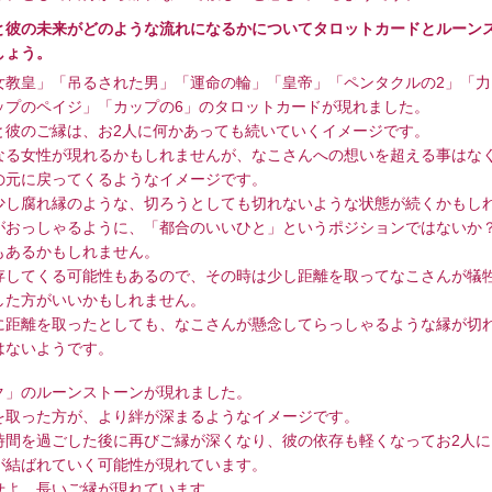
と彼の未来がどのような流れになるかについてタロットカードとルーン
しょう。
女教皇」「吊るされた男」「運命の輪」「皇帝」「ペンタクルの2」「力
ップのペイジ」「カップの6」のタロットカードが現れました。
と彼のご縁は、お2人に何かあっても続いていくイメージです。
なる女性が現れるかもしれませんが、なこさんへの想いを超える事はな
の元に戻ってくるようなイメージです。
少し腐れ縁のような、切ろうとしても切れないような状態が続くかもし
がおっしゃるように、「都合のいいひと」というポジションではないか
もあるかもしれません。
存してくる可能性もあるので、その時は少し距離を取ってなこさんが犠
した方がいいかもしれません。
に距離を取ったとしても、なこさんが懸念してらっしゃるような縁が切
はないようです。
ク」のルーンストーンが現れました。
を取った方が、より絆が深まるようなイメージです。
時間を過ごした後に再びご縁が深くなり、彼の依存も軽くなってお2人に
が結ばれていく可能性が現れています。
せよ、長いご縁が現れています。