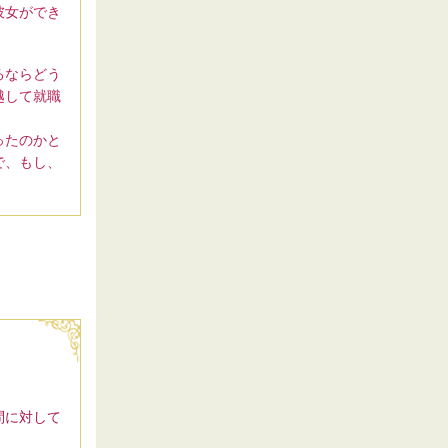
彼女ができ
るならどう
越して就職
ったのかと
で、もし、
問に対して