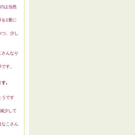
のは当然
を1番に
つつ、少し
。
こさんなり
事です。
ます。
ようです
減少して
はなこさん