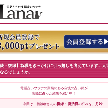
愛・復縁】就職をきっかけに引っ越しを考えています。元
なるでしょうか。
電話占いウラナの実績のある自慢の占い師が
実際に占った結果を紹介中！
復縁・復活愛
月吟
今回は、相談者
さんの
の悩みを、