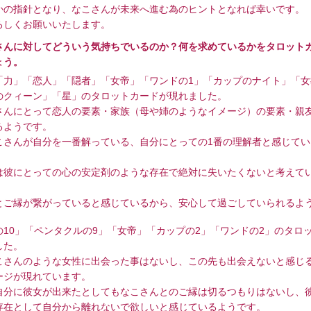
かの指針となり、なこさんが未来へ進む為のヒントとなれば幸いです。
ろしくお願いいたします。
さんに対してどういう気持ちでいるのか？何を求めているかをタロット
ょう。
「力」「恋人」「隠者」「女帝」「ワンドの1」「カップのナイト」「女
のクィーン」「星」のタロットカードが現れました。
さんにとって恋人の要素・家族（母や姉のようなイメージ）の要素・親
るようです。
こさんが自分を一番解っている、自分にとっての1番の理解者と感じてい
は彼にとっての心の安定剤のような存在で絶対に失いたくないと考えて
とご縁が繋がっていると感じているから、安心して過ごしていられるよ
の10」「ペンタクルの9」「女帝」「カップの2」「ワンドの2」のタロ
した。
こさんのような女性に出会った事はないし、この先も出会えないと感じ
ージが現れています。
自分に彼女が出来たとしてもなこさんとのご縁は切るつもりはないし、
存在として自分から離れないで欲しいと感じているようです。