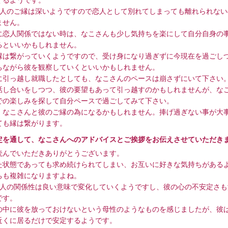
2人のご縁は深いようですので恋人として別れてしまっても離れられない
ません。
に恋人関係ではない時は、なこさんも少し気持ちを楽にして自分自身の事
るといいかもしれません。
縁は繋がっていくようですので、受け身になり過ぎずに今現在を過ごし
ちながら彼を観察していくといいかもしれません。
に引っ越し就職したとしても、なこさんのペースは崩さずにいて下さい
話し合いをしつつ、彼の要望もあって引っ越すのかもしれませんが、な
での楽しみを探して自分ペースで過ごしてみて下さい。
、なこさんと彼のご縁の為になるかもしれません。捧げ過ぎない事が大
ても縁は繋がります。
定を通して、なこさんへのアドバイスとご挨拶をお伝えさせていただき
読んでいただきありがとうございます。
た状態であっても求め続けられてしまい、お互いに好きな気持ちがある
ちも複雑になりますよね。
2人の関係性は良い意味で変化していくようですし、彼の心の不安定さも
です。
の中に彼を放っておけないという母性のようなものを感じましたが、彼
近くに居るだけで安定するようです。