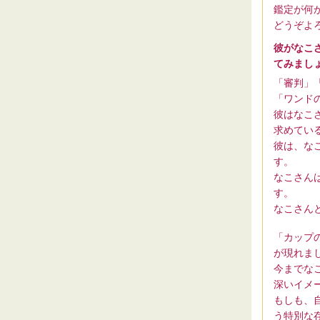
鑑定が何
どうぞよ
彼がなこ
てみまし
「審判」
「ワンド
彼はなこ
求めてい
彼は、な
す。
なこさん
す。
なこさん
「カップ
が現れま
今までな
深いイメ
もしも、
う特別な