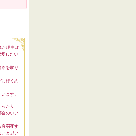
れた理由は
恋愛したい
連絡を取り
びに行く約
ています。
だったり、
都合のいい
ら衰弱死す
ないと思い