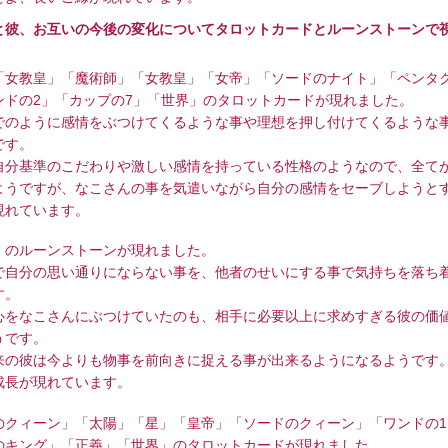
と彼、お互いの今後の変化についてタロットカードとルーンストーンで
「女教皇」「魔術師」「女教皇」「女帝」「ソードのナイト」「ペンタ
ンドの2」「カップの7」「世界」のタロットカードが現れました。
でのように感情をぶつけてくるような事や理想を押し付けてくるような
です。
自分基準のこだわりや激しい感情を持っている性格のようなので、全て
ようですが、なこさんの事を気遣いながら自分の感情をセーブしようと
現れています。
」のルーンストーンが現れました。
で自分の思い通りにならない事を、他者のせいにする事で気持ちを落ち
す。
心をなこさんにぶつけていたのも、相手に必要以上に求めすぎる彼の価
うです。
来の彼は今よりも物事を前向きに捉える事が出来るようになるようです
成長が現れています。
のクィーン」「太陽」「星」「皇帝」「ソードのクィーン」「ワンドの1
のキング」「正義」「世界」のタロットカードが現れました。