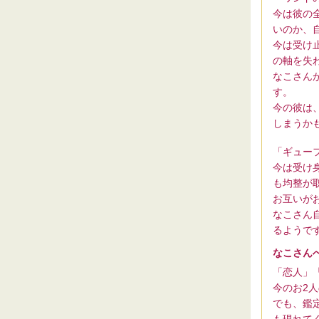
今は彼の
いのか、
今は受け
の軸を失
なこさん
す。
今の彼は
しまうか
「ギュー
今は受け
も均整が
お互いが
なこさん
るようで
なこさん
「恋人」
今のお2
でも、鑑
も現れて