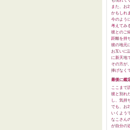
また、お
かもしれ
今のよう
考えてみ
彼とのご
距離を持
彼の地元
お互いに
に新天地
その方が
捧げなく
最後に鑑
ここまで
彼と別れ
し、気持
でも、お
いくよう
なこさん
が自分の