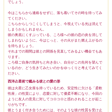
でしょう。
今はこちらから連絡をせずに、落ち着いてその時を待ってみ
てください。
こちらからしつこくしてしまうと、今視えている光は消えて
しまうかもしれません。
彼の奥底にくすぶっている、ころ様への彼の恋の炎を消して
しまわないように、今はじっと、その火がまた燃え上がるの
を待ちましょう。
それまでの期間は彼との関係を見直してみるよい機会でもあ
ります。
ころ様ご自身の気持ちと向き合い、自分がこの先何を望んで
いるのか、どう生きてみたいのかをゆっくりと考えてみてく
ださい。
西洋占星術で鑑みる彼との愛の形
彼は火星に乙女座を持っているため、安定性に欠ける「柔軟
性座」の性質により、恋愛に対して優柔不断になり、今回の
ように友人の意見に対してコロコロと惑わされることが起こ
りがちです。
彼とうまく付き合うためには、そのような彼の性質を受け止