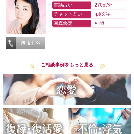
電話占い
270pt/分
チャット占い
-pt/文字
写真鑑定
可能
ご相談事例をもっと見る