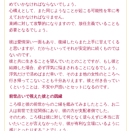
めていかなければならないでしょう。
心構えとして、また同じようなことが起こる可能性を常に考
えておかなければなりません。
束縛に対して攻撃的になりますので、放任主義でいることも
必要となるでしょう。
彼は愛情深い一面もあり、復縁したらまた上手に甘えてくる
と思いますが、だからといってそれが安定的に続くものでは
ないのです。
彼と共に生きることを望んでいたとのことですが、もし彼と
結婚した場合、必ず浮気に悩まされることになるでしょう。
浮気だけで済めばまだ幸いで、そのまま他の女性のところへ
行き帰ってこないことも十分ありえます。彼と付き合ってい
くということは、不安や戸惑いとセットになるのです。
前世占いで視えた彼との因縁
ころ様と彼の前世からのご縁を鑑みてみましたところ、お二
人は前世で主従関係にあり、彼の方が支配者側でした。
そのため、ころ様は彼に対して何となく逆らえずに本当に言
いたいことが言えなかったり、彼が有利な立場にいるように
感じとったりすることでしょう。