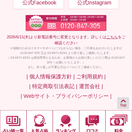
公式Facebook
公式Instagram
2026/6/11(木)より新電話番号に変更となります。詳しくは
こちら
をご
確認ください
※混雑のためカスタマーサポートにつながらない場合、ご不便をおかけいたしますが
0120-847-305 又は 03-6671-9254 より折り返しご連絡いたします。
（ 03-6671-9254 は発信専用となるため、お客様からお掛け直しいただく際は 0120-847-
305 へお願いいたします。）
また、折り返しが不要な方はメールにてご連絡ください。
| 個人情報保護方針 |
ご利用規約 |
| 特定商取引法表記 |
運営会社 |
| Webサイト・プライバシーポリシー |