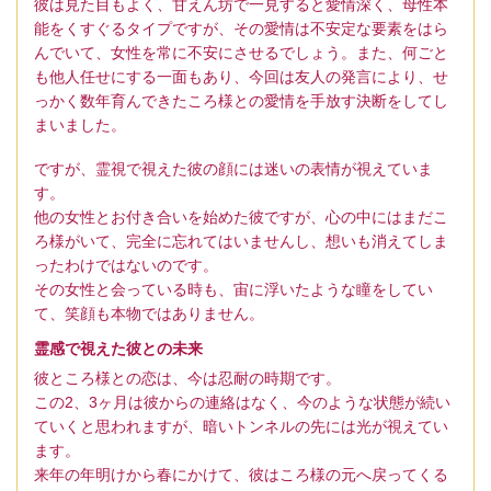
彼は見た目もよく、甘えん坊で一見すると愛情深く、母性本
能をくすぐるタイプですが、その愛情は不安定な要素をはら
んでいて、女性を常に不安にさせるでしょう。また、何ごと
も他人任せにする一面もあり、今回は友人の発言により、せ
っかく数年育んできたころ様との愛情を手放す決断をしてし
まいました。
ですが、霊視で視えた彼の顔には迷いの表情が視えていま
す。
他の女性とお付き合いを始めた彼ですが、心の中にはまだこ
ろ様がいて、完全に忘れてはいませんし、想いも消えてしま
ったわけではないのです。
その女性と会っている時も、宙に浮いたような瞳をしてい
て、笑顔も本物ではありません。
霊感で視えた彼との未来
彼ところ様との恋は、今は忍耐の時期です。
この2、3ヶ月は彼からの連絡はなく、今のような状態が続い
ていくと思われますが、暗いトンネルの先には光が視えてい
ます。
来年の年明けから春にかけて、彼はころ様の元へ戻ってくる