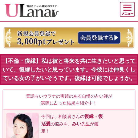
【不倫・復縁】私は彼と将来を共に生きたいと思って
いて、復縁したいと思っています。今彼には仲良くし
ている女の子がいそうです。復縁は可能でしょうか。
電話占いウラナの実績のある自慢の占い師が
実際に占った結果を紹介中！
復縁・復
今回は、相談者
さんの
活愛
みい
の悩みを、
先生が鑑
定！