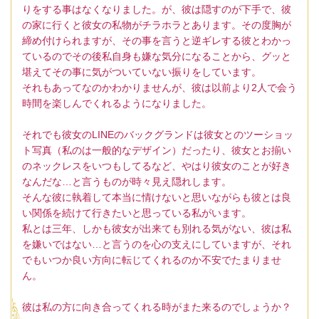
りをする事はなくなりました。が、彼は隠すのが下手で、彼
の家に行くと彼女の私物がチラホラとあります。その度胸が
締め付けられますが、その事を言うと逆ギレする彼とわかっ
ているのでその後私自身も嫌な気分になることから、グッと
堪えてその事に気がついていない振りをしています。
それもあってなのかわかりませんが、彼は以前より2人で会う
時間を楽しんでくれるようになりました。
それでも彼女のLINEのバックグランドは彼女とのツーショッ
ト写真（私のは一般的なデザイン）だったり、彼女とお揃い
のネックレスをいつもしてるなど、やはり彼女のことが好き
なんだな…と言うものが時々見え隠れします。
そんな彼に執着して本当に情けないと思いながらも彼とは良
い関係を続けて行きたいと思っている私がいます。
私とは三年、しかも彼女が出来ても別れる気がない、彼は私
を嫌いではない…と言うのを心の支えにしていますが、それ
でもいつか良い方向に転じてくれるのか不安でたまりませ
ん。
彼は私の方に向き合ってくれる時がまた来るのでしょうか？