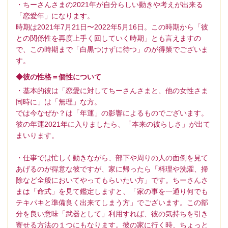
・ちーさんさまの2021年が自分らしい動きや考えが出来る
「恋愛年」になります。
時期は2021年7月21日〜2022年5月16日。この時期から「彼
との関係性を再度上手く回していく時期」とも言えますの
で、この時期まで「白黒つけずに待つ」のが得策でございま
す。
◆彼の性格＝個性について
・基本的彼は「恋愛に対してちーさんさまと、他の女性さま
同時に」は「無理」な方。
では今なぜか？は「年運」の影響によるものでございます。
彼の年運2021年に入りましたら、「本来の彼らしさ」が出て
まいります。
・仕事では忙しく動きながら、部下や周りの人の面倒を見て
あげるのが得意な彼ですが、家に帰ったら「料理や洗濯、掃
除など全般においてやってもらいたい方」です。ちーさんさ
まは「命式」を見て鑑定しますと、「家の事を一通り何でも
テキパキと準備良く出来てしまう方」でございます。この部
分を良い意味「武器として」利用すれば、彼の気持ちを引き
寄せる方法の１つにもなります。彼の家に行く時、ちょっと