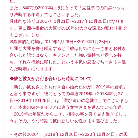
た。
また、3年前の2017年は彼にとって「恋愛事での白黒ハッキ
リ決断する年運」でもございました。
具体的な時期は2017年1月21日〜2017年11月25日になりま
す。更に四柱推命の大運での10年の大きな環境の変わり目で
もございました。
※具体的な時期は2017年1月26日〜2019年1月25日）
年運と大運を併せ鑑定すると「彼は何気にちーさまとお付き
合いした訳ではなく、キチンとした強い気持ちと意志を持
ち、それを行動に移した。という本気の恋愛でちーさまを選
んだ時期」になります。
◆彼と彼女がお付き合いした時期について
・新しい彼女さまとお付き合い始めたのが「2019年の夏頃」
と言う事ですが、彼にとっての年運2019年（2018年9月27
日〜2019年12月25日）は「選び違いの恋愛年」でございまし
た。本来の彼のタイプとは違う女性さまを選んでいる年運。
「2019年の年運だからこそ、相手の事を良く見え過ぎてしま
う」そのような時期に彼は新しい女性さまを選びました。
・その後2020年（2019年12月26日〜2020年12月24日）の現