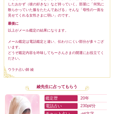
したおかず（彼の好きな）など持っていく。部屋に「何気に
散らかっていた服をたたんであげる」そんな「母性の一面を
見せてくれる女性さまに弱い」のです。
最後に
以上がメール鑑定の結果になります。
メール鑑定は電話鑑定と違い、伝わりにくい部分が多々ござ
います。
どうぞ鑑定内容を吟味してちーさんさまの開運にお役立てく
ださい。
ウラナ占い師 綾
綾先生に占ってもらう
鑑定歴
20年
電話占い
230pt/分
チャット占い
-pt/文字