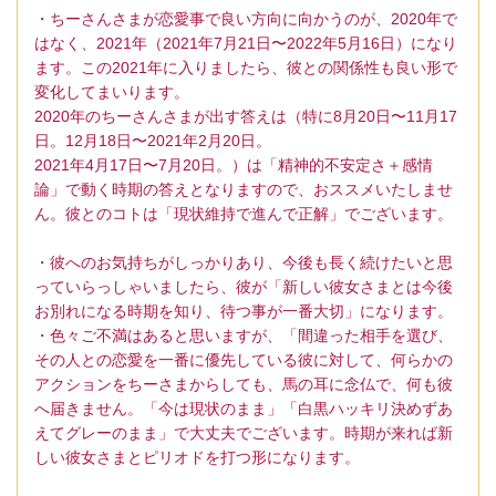
・ちーさんさまが恋愛事で良い方向に向かうのが、2020年で
はなく、2021年（2021年7月21日〜2022年5月16日）になり
ます。この2021年に入りましたら、彼との関係性も良い形で
変化してまいります。
2020年のちーさんさまが出す答えは（特に8月20日〜11月17
日。12月18日〜2021年2月20日。
2021年4月17日〜7月20日。）は「精神的不安定さ＋感情
論」で動く時期の答えとなりますので、おススメいたしませ
ん。彼とのコトは「現状維持で進んで正解」でございます。
・彼へのお気持ちがしっかりあり、今後も長く続けたいと思
っていらっしゃいましたら、彼が「新しい彼女さまとは今後
お別れになる時期を知り、待つ事が一番大切」になります。
・色々ご不満はあると思いますが、「間違った相手を選び、
その人との恋愛を一番に優先している彼に対して、何らかの
アクションをちーさまからしても、馬の耳に念仏で、何も彼
へ届きません。「今は現状のまま」「白黒ハッキリ決めずあ
えてグレーのまま」で大丈夫でございます。時期が来れば新
しい彼女さまとピリオドを打つ形になります。