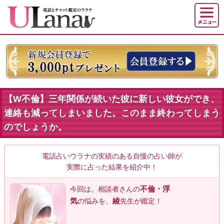
【W不倫】三年関係が続いた彼に新しい彼女ができ、
連絡も減ってしまいました。このまま終わってしまう
のでしょうか。
電話占いウラナの実績のある自慢の占い師が
実際に占った結果を紹介中！
不倫・浮
今回は、相談者
さんの
気
綾
の悩みを、
先生が鑑定！