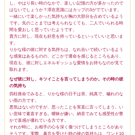
し、やはり長い時のなかで、楽しい記憶の方が多かったので
はないでしょうか？滞在意識にはカップの3がでています。
一緒にいて楽しかった気持ちが胸の大部分を占めているよう
です。先のことまでは考えられなくても、二人でいられる時
間を愛おしく思っていたようです。
貴方に対し、現在も好意を持っているといっていいと思いま
す。
りかな様の彼に対する気持ちは、なれ合いで続いているよう
な感覚はあるものの、どこかで運命を感じるところもあり、
現在も、彼に対しエネルギッシュな愛情をお持ちなのが見て
取れます。
なぜ彼に対し、キツイことを言ってしまうのか。その時の彼
の気持ち
四柱推命でみると、りかな様の日干は癸。純真で、穢れのな
い雨の方です。
悪気はないのですが、思ったことを実直に言ってしまう。い
い意味で素直すぎる。曖昧が嫌い。納音でみても感受性が豊
かで直感が優れている方です。
それが時に、お相手の心を深く傷つけてしまうところがあり
そうです。実際、暴言を受けた時の彼の気持ちは、ワンド10