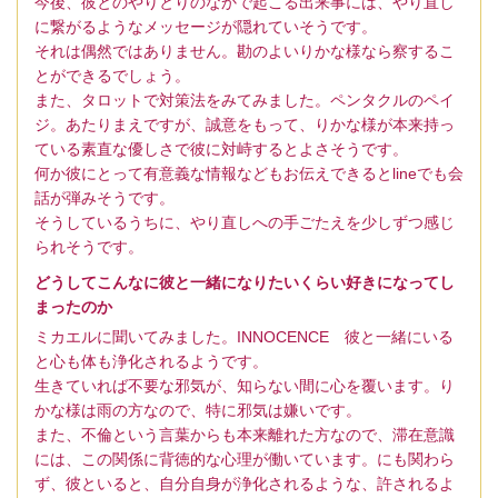
今後、彼とのやりとりのなかで起こる出来事には、やり直し
に繋がるようなメッセージが隠れていそうです。
それは偶然ではありません。勘のよいりかな様なら察するこ
とができるでしょう。
また、タロットで対策法をみてみました。ペンタクルのペイ
ジ。あたりまえですが、誠意をもって、りかな様が本来持っ
ている素直な優しさで彼に対峙するとよさそうです。
何か彼にとって有意義な情報などもお伝えできるとlineでも会
話が弾みそうです。
そうしているうちに、やり直しへの手ごたえを少しずつ感じ
られそうです。
どうしてこんなに彼と一緒になりたいくらい好きになってし
まったのか
ミカエルに聞いてみました。INNOCENCE 彼と一緒にいる
と心も体も浄化されるようです。
生きていれば不要な邪気が、知らない間に心を覆います。り
かな様は雨の方なので、特に邪気は嫌いです。
また、不倫という言葉からも本来離れた方なので、滞在意識
には、この関係に背徳的な心理が働いています。にも関わら
ず、彼といると、自分自身が浄化されるような、許されるよ