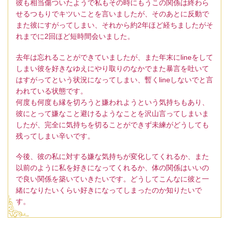
彼も相当傷ついたようで私もその時にもうこの関係は終わら
せるつもりでキツいことを言いましたが、そのあとに反動で
また彼にすがってしまい、それから約2年ほど経ちましたがそ
れまでに2回ほど短時間会いました。
去年は忘れることができていましたが、また年末にlineをして
しまい彼を好きなゆえにやり取りのなかでまた暴言を吐いて
はすがってという状況になってしまい、暫くlineしないでと言
われている状態です。
何度も何度も縁を切ろうと嫌われようという気持ちもあり、
彼にとって嫌なこと避けるようなことを沢山言ってしまいま
したが、完全に気持ちを切ることができず未練がどうしても
残ってしまい辛いです。
今後、彼の私に対する嫌な気持ちが変化してくれるか、また
以前のように私を好きになってくれるか、体の関係はいいの
で良い関係を築いていきたいです。どうしてこんなに彼と一
緒になりたいくらい好きになってしまったのか知りたいで
す。