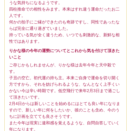
うな気持ちになるようです。
四柱推命での相性をみます。本来はすれ違う運命だったお二
人です。
何かの拍子にご縁ができたのも奇跡ですし、同性であったな
らば完全に通り過ぎていました。
持っている気が全く違うため、いつでも刺激的な、新鮮な相
性ではあります。
りかな様の今年の運勢についてとこれから気を付けて頂きた
いこと
ご存じかもしれませんが、りかな様は去年今年と天中殺で
す。
子丑の空亡。初代運の持ち主。本来ご自身で運命を切り開く
方ですから、それを妨げられるような、なんとなく上手くい
かない今は辛い時期です。低空飛行で来年2月3日まで過ごし
て頂きたいです。
2月4日からは新しいことを始めるにはとても良い年になりま
すので、新しい年に何をしたいか、彼のことも含め、今のう
ちに計画を立てても良さそうです。
また今年は現実に違和感を覚えるような、自問自答していく
年になります。