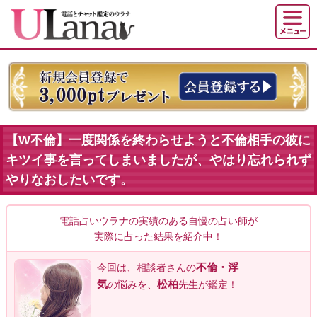
【W不倫】一度関係を終わらせようと不倫相手の彼に
キツイ事を言ってしまいましたが、やはり忘れられず
やりなおしたいです。
電話占いウラナの実績のある自慢の占い師が
実際に占った結果を紹介中！
不倫・浮
今回は、相談者
さんの
気
松柏
の悩みを、
先生が鑑定！