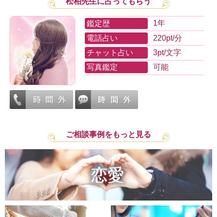
松柏先生に占ってもらう
鑑定歴
1年
電話占い
220pt/分
チャット占い
3pt/文字
写真鑑定
可能
ご相談事例をもっと見る