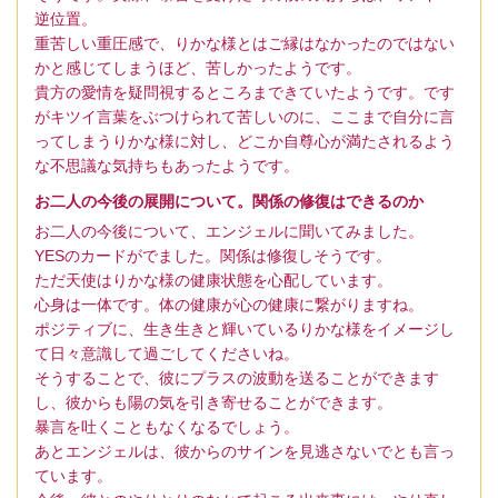
逆位置。
重苦しい重圧感で、りかな様とはご縁はなかったのではない
かと感じてしまうほど、苦しかったようです。
貴方の愛情を疑問視するところまできていたようです。です
がキツイ言葉をぶつけられて苦しいのに、ここまで自分に言
ってしまうりかな様に対し、どこか自尊心が満たされるよう
な不思議な気持ちもあったようです。
お二人の今後の展開について。関係の修復はできるのか
お二人の今後について、エンジェルに聞いてみました。
YESのカードがでました。関係は修復しそうです。
ただ天使はりかな様の健康状態を心配しています。
心身は一体です。体の健康が心の健康に繋がりますね。
ポジティブに、生き生きと輝いているりかな様をイメージし
て日々意識して過ごしてくださいね。
そうすることで、彼にプラスの波動を送ることができます
し、彼からも陽の気を引き寄せることができます。
暴言を吐くこともなくなるでしょう。
あとエンジェルは、彼からのサインを見逃さないでとも言っ
ています。