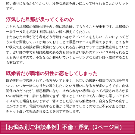
願い通りになるかどうかより、冷静な助言を占いによって得られることがメリット
です。
浮気した旦那が戻ってくるのか
こちらも旦那様の深層心理を占い師に読み解いてもらうことが重要です。旦那様の
一挙手一投足を相談する際には占い師へ伝えてください。
またあなた自身がどう考えどう行動すべきかアドバイスをもらい、占いによってど
う未来が変化していくか知っておくことで最悪のケースを回避できます。とても辛
い状況である相談者様に親身になってくれる占い師はウラナには多数在籍していま
す。占い師の中でも離婚経験のある方もおられ占い以外のアドバイスを得られるこ
ともありますので、不安な心が和らいでいくヒーリングなど占い師へ依頼すること
も有効です。
既婚者だが職場の男性に恋をしてしまった
既婚者同士で恋愛されている方がとても多く、お互いの家庭や職場での立場を守り
つつ、いつか一緒になりたい暮らしたいという想いになる方が多いようです。肉体
関係のみだったが、相思相愛になり、止められない感情になって相談される方が多
いのが特徴です。誰にも相談できず、鬱々としている中で占い師から厳しいアドバ
イスがでる場合もありますが、鬱々とした想いから解放され、自分を見つめ直すこ
とができます。電話で相談すると誰かに聞かれてしまうのではと不安がある方は、
チャット占いで相談されることをおすすめします。
【お悩み別ご相談事例】不倫・浮気（3ページ目）