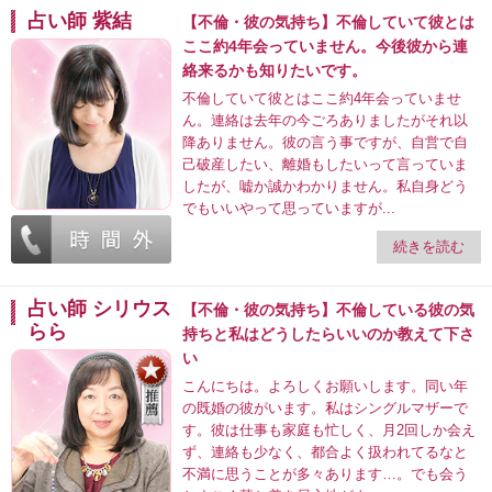
占い師 紫結
【不倫・彼の気持ち】不倫していて彼とは
ここ約4年会っていません。今後彼から連
絡来るかも知りたいです。
不倫していて彼とはここ約4年会っていませ
ん。連絡は去年の今ごろありましたがそれ以
降ありません。彼の言う事ですが、自営で自
己破産したい、離婚もしたいって言っていま
したが、嘘か誠かわかりません。私自身どう
でもいいやって思っていますが...
続きを読む
占い師 シリウス
【不倫・彼の気持ち】不倫している彼の気
らら
持ちと私はどうしたらいいのか教えて下さ
い
こんにちは。よろしくお願いします。同い年
の既婚の彼がいます。私はシングルマザーで
す。彼は仕事も家庭も忙しく、月2回しか会え
ず、連絡も少なく、都合よく扱われてるなと
不満に思うことが多々あります…。でも会う