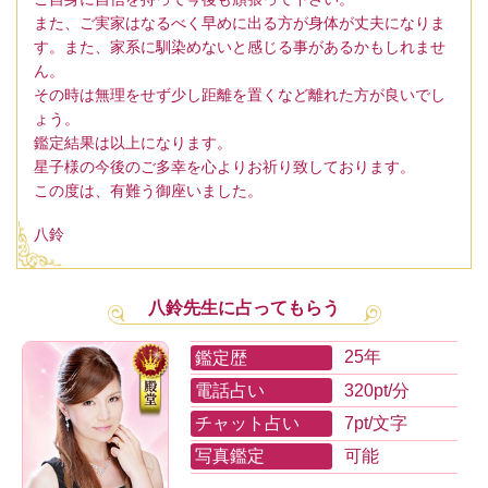
また、ご実家はなるべく早めに出る方が身体が丈夫になりま
す。また、家系に馴染めないと感じる事があるかもしれませ
ん。
その時は無理をせず少し距離を置くなど離れた方が良いでし
ょう。
鑑定結果は以上になります。
星子様の今後のご多幸を心よりお祈り致しております。
この度は、有難う御座いました。
八鈴
八鈴先生に占ってもらう
鑑定歴
25年
電話占い
320pt/分
チャット占い
7pt/文字
写真鑑定
可能