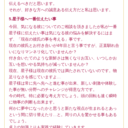
伝えるべきだと思います。
それが、好きな方への誠意ある伝え方だと私は思います。
5.星子様へ一番伝えたい事
今回、気になる彼についてのご相談を頂きましたが私が一番
星子様に伝えたい事は気になる彼の悩みを解決するにはま
ず、「現在の彼氏の事を考える」事です。
現在の彼氏とお付き合いが4年目と言う事ですが、正直馴れ合
いになりマンネリ化していませんか？
付き合いたてのような新鮮さは無くなりお互い、いつしかお
互いを想いやる気持ちが減っていませんか？
現在、星子様は現在の彼氏では満たされていないのです。物
足りなさを感じていますよ…
星子様は常に先へ先へと進む事が出来、新しい刺激や体験し
た事が無い分野へのチャレンジが得意な方です。
今の時代、特に必要な考え方でしょう。頭の回転も速く瞬時
に物事の判断も出来ます。
何かに夢中になったかと思うと新たな視点が生まれるとあっ
という間に切り替えたり…と。周りの人を驚かせる事もある
でしょう。
卓上の知識よりも実践で経験していきます。