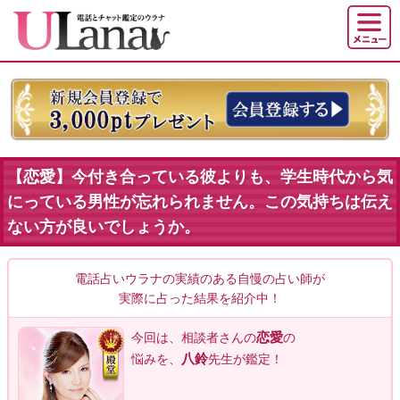
【恋愛】今付き合っている彼よりも、学生時代から気
にっている男性が忘れられません。この気持ちは伝え
ない方が良いでしょうか。
電話占いウラナの実績のある自慢の占い師が
実際に占った結果を紹介中！
恋愛
今回は、相談者
さんの
の
八鈴
悩みを、
先生が鑑定！