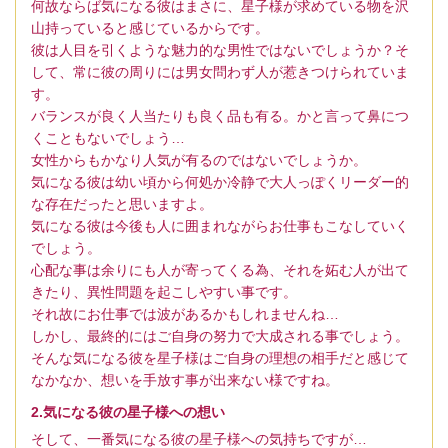
何故ならば気になる彼はまさに、星子様が求めている物を沢
山持っていると感じているからです。
彼は人目を引くような魅力的な男性ではないでしょうか？そ
して、常に彼の周りには男女問わず人が惹きつけられていま
す。
バランスが良く人当たりも良く品も有る。かと言って鼻につ
くこともないでしょう…
女性からもかなり人気が有るのではないでしょうか。
気になる彼は幼い頃から何処か冷静で大人っぽくリーダー的
な存在だったと思いますよ。
気になる彼は今後も人に囲まれながらお仕事もこなしていく
でしょう。
心配な事は余りにも人が寄ってくる為、それを妬む人が出て
きたり、異性問題を起こしやすい事です。
それ故にお仕事では波があるかもしれませんね…
しかし、最終的にはご自身の努力で大成される事でしょう。
そんな気になる彼を星子様はご自身の理想の相手だと感じて
なかなか、想いを手放す事が出来ない様ですね。
2.気になる彼の星子様への想い
そして、一番気になる彼の星子様への気持ちですが…