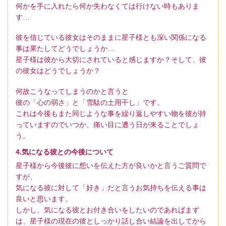
何かを手に入れたら何か失わなくては行けない時もありま
す…
彼を信じている彼女はそのままに星子様とも深い関係になる
事は果たしてどうでしょうか…
星子様は彼から大切にされていると感じますか？そして、彼
の彼女はどうでしょうか？
何故こうなってしまうのかと言うと
彼の「心の弱さ」と「雪駄の土用干し」です。
これは今後もまた同じような事を繰り返しやすい物を彼が持
っていますのでいつか、痛い目に遭う日が来ることでしょ
う。
4.気になる彼との今後について
星子様から今後彼に想いを伝えた方が良いかと言うご質問で
すが、
気になる彼に対して「好き」だと言うお気持ちを伝える事は
良いと思います。
しかし、気になる彼とお付き合いをしたいのであればまず
は、星子様の現在の彼としっかり話し合い結論を出してから