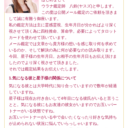
ウラナ鑑定師 八鈴(ヤスズ)と申します。
この度は公開メール鑑定のご依頼を頂きま
して誠に有難う御座います。
私の鑑定方法は主に霊感霊視、生年月日が分かればより深く
視させて頂く為に四柱推命、算命学。必要によってタロット
カードを使わせて頂いています。
メール鑑定では文章から貴方様の想いを感じ取り何を求めて
いるのか、そして解決の為に何が必要なのか読み取ります。
今回、星子様の生年月日。お相手の生年月日もお伝え頂けま
したのでより深く視させて頂きました。
それでは鑑定結果をお伝えいたします。
1.気になる彼と星子様の関係について
気になる彼とは大学時代に知り合っていますので数年が経過
していますね。
星子様は現在お付き合いして4年目になる彼氏がいると言うこ
とと。気になる彼にもお友達の彼女がいますのでお互いパー
トナーがいる状態ですね。
お互いパートナーがいる中で会いたくなったり好きな気持ち
が止められない状況に悩んでいらっしゃいますね。