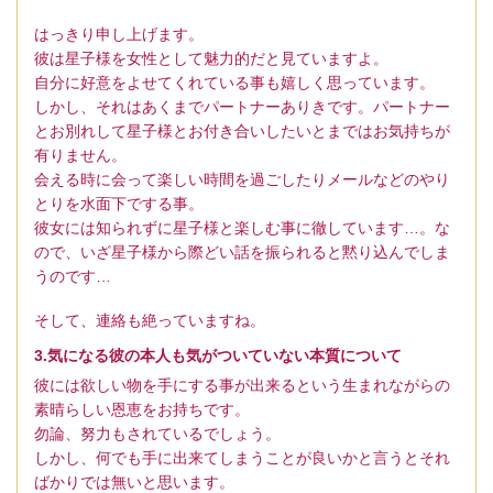
はっきり申し上げます。
彼は星子様を女性として魅力的だと見ていますよ。
自分に好意をよせてくれている事も嬉しく思っています。
しかし、それはあくまでパートナーありきです。パートナー
とお別れして星子様とお付き合いしたいとまではお気持ちが
有りません。
会える時に会って楽しい時間を過ごしたりメールなどのやり
とりを水面下でする事。
彼女には知られずに星子様と楽しむ事に徹しています…。な
ので、いざ星子様から際どい話を振られると黙り込んでしま
うのです…
そして、連絡も絶っていますね。
3.気になる彼の本人も気がついていない本質について
彼には欲しい物を手にする事が出来るという生まれながらの
素晴らしい恩恵をお持ちです。
勿論、努力もされているでしょう。
しかし、何でも手に出来てしまうことが良いかと言うとそれ
ばかりでは無いと思います。