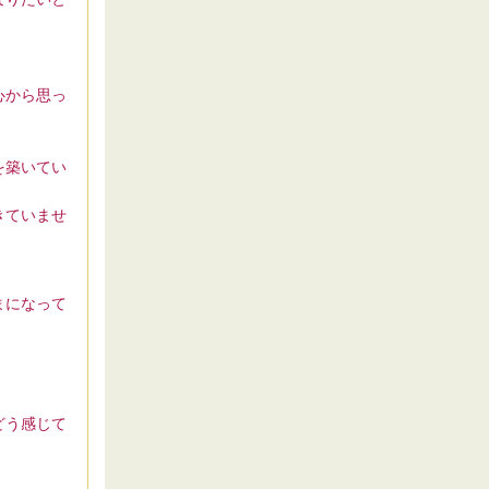
。
心から思っ
を築いてい
きていませ
まになって
どう感じて