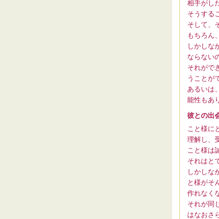
相手がし
そうする
そして、
もちろん
しかしな
ならない
それがで
うことが
あるいは
能性もあ
彼との出
こと様に
理解し、
こと様は
それはと
しかしな
と様がそ
作れなく
それが同
はなおさ