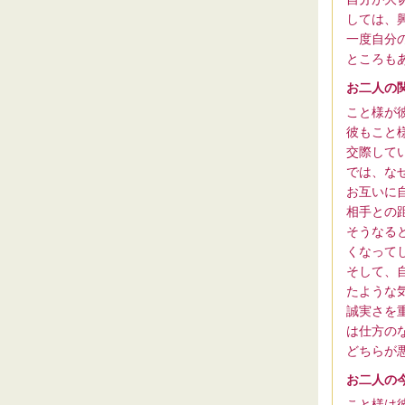
しては、
一度自分
ところも
お二人の
こと様が
彼もこと
交際して
では、な
お互いに
相手との
そうなる
くなって
そして、
たような
誠実さを
は仕方の
どちらが
お二人の
こと様は