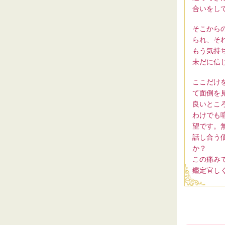
合いをし
そこから
られ、そ
もう気持
未だに信
ここだけ
て面倒を
良いとこ
わけでも
望です。
話し合う
か？
この痛み
鑑定宜し