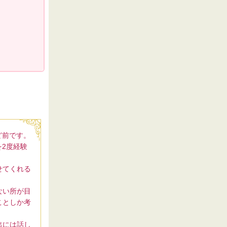
ど前です。
2度経験
せてくれる
ない所が目
ことしか考
出には話し