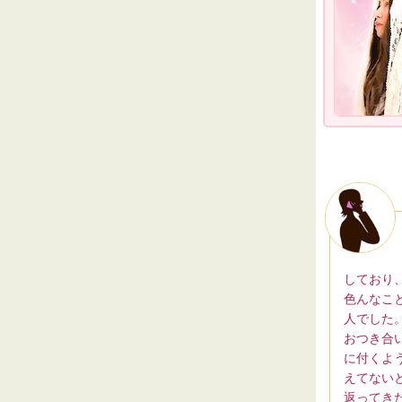
しており
色んなこ
人でした
おつき合
に付くよ
えてない
返ってき