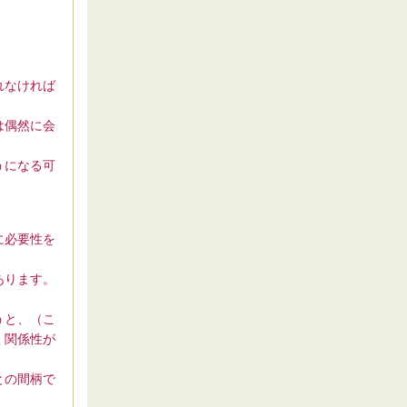
れなければ
は偶然に会
うになる可
に必要性を
あります。
うと、（こ
く関係性が
との間柄で