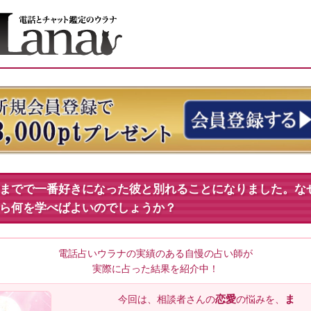
までで一番好きになった彼と別れることになりました。な
ら何を学べばよいのでしょうか？
電話占いウラナの実績のある自慢の占い師が
実際に占った結果を紹介中！
恋愛
ま
今回は、相談者
さんの
の悩みを、