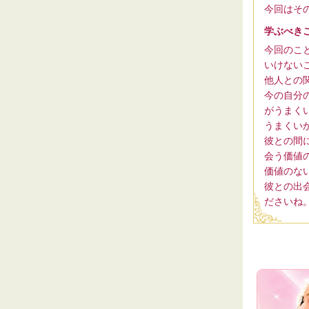
今回はそ
学ぶべき
今回のこ
いけない
他人との
今の自分
がうまく
うまくい
彼との間
会う価値
価値のな
彼との出
ださいね