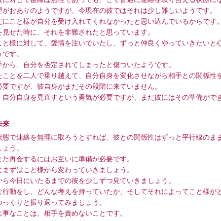
望がおありのようですが、今現在の彼ではそれは少し難しいようです。
だにこと様が自分を受け入れてくれなかったと思い込んでいるからです
を見せた時に、それを非難されたと思っています。
こと様に対して、愛情を注いでいたし、ずっと仲良くやっていきたいと
うです。
手から、自分を否定されてしまったと傷ついたようです。
たことを二人で乗り越えて、自分自身を変化させながら相手との関係性
必要ですが、彼自身がまだその段階に来ていません。
、自分自身を見直すという勇気が必要ですが、まだ彼にはその準備がで
未来
状態で連絡を無理に取ろうとすれば、彼との関係性はずっと平行線のま
しょう。
また再会するにはお互いに準備が必要です。
にまずはこと様から変わっていきましょう。
から今日にいたるまでの彼を少しずつ見ていきましょう。
な行動をし、どんな考えを持っていたか、そしてそれによってこと様が
ゆっくりと振り返ってみましょう。
大事なことは、相手を責めないことです。