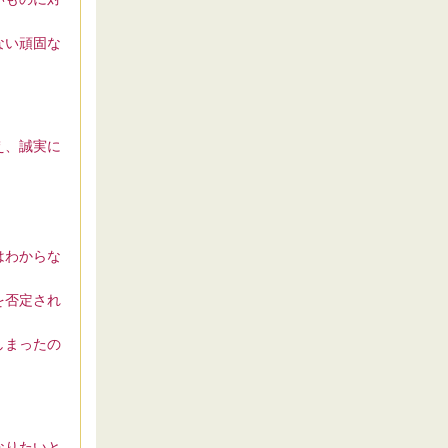
ない頑固な
え、誠実に
。
はわからな
を否定され
しまったの
なりたいと