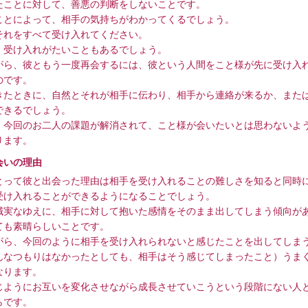
たことに対して、善悪の判断をしないことです。
ことによって、相手の気持ちがわかってくるでしょう。
それをすべて受け入れてください。
、受け入れがたいこともあるでしょう。
がら、彼ともう一度再会するには、彼という人間をこと様が先に受け入
のです。
きたときに、自然とそれが相手に伝わり、相手から連絡が来るか、また
できるでしょう。
、今回のお二人の課題が解消されて、こと様が会いたいとは思わないよ
ります。
会いの理由
とって彼と出会った理由は相手を受け入れることの難しさを知ると同時
受け入れることができるようになることでしょう。
誠実なゆえに、相手に対して抱いた感情をそのまま出してしまう傾向が
ても素晴らしいことです。
がら、今回のように相手を受け入れられないと感じたことを出してしま
んなつもりはなかったとしても、相手はそう感じてしまったこと）うま
なります。
じようにお互いを変化させながら成長させていこうという段階にない人
らです。