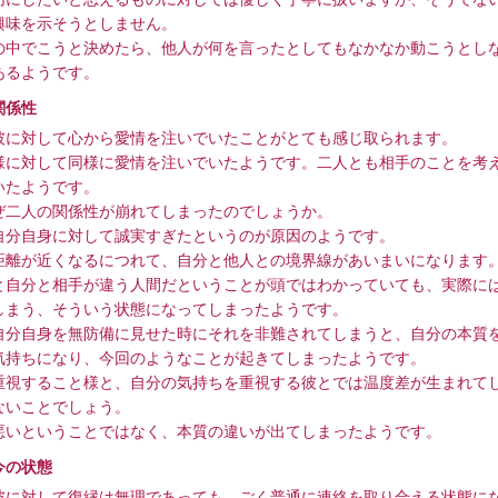
興味を示そうとしません。
の中でこうと決めたら、他人が何を言ったとしてもなかなか動こうとし
あるようです。
関係性
彼に対して心から愛情を注いでいたことがとても感じ取られます。
様に対して同様に愛情を注いでいたようです。二人とも相手のことを考
いたようです。
ぜ二人の関係性が崩れてしまったのでしょうか。
自分自身に対して誠実すぎたというのが原因のようです。
距離が近くなるにつれて、自分と他人との境界線があいまいになります
と自分と相手が違う人間だということが頭ではわかっていても、実際に
しまう、そういう状態になってしまったようです。
自分自身を無防備に見せた時にそれを非難されてしまうと、自分の本質
気持ちになり、今回のようなことが起きてしまったようです。
重視すること様と、自分の気持ちを重視する彼とでは温度差が生まれて
ないことでしょう。
悪いということではなく、本質の違いが出てしまったようです。
今の状態
彼に対して復縁は無理であっても、ごく普通に連絡を取り合える状態に