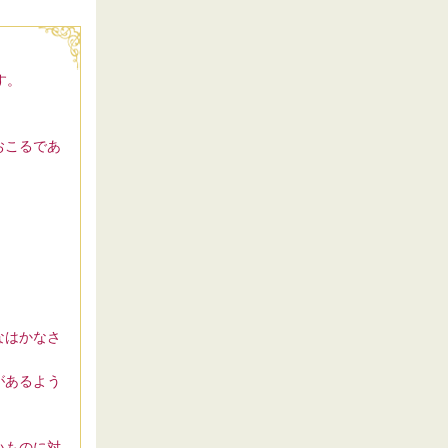
す。
おこるであ
なはかなさ
があるよう
いものに対