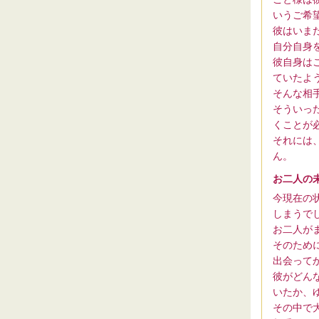
いうご希
彼はいま
自分自身
彼自身は
ていたよ
そんな相
そういっ
くことが
それには
ん。
お二人の
今現在の
しまうで
お二人が
そのため
出会って
彼がどん
いたか、
その中で