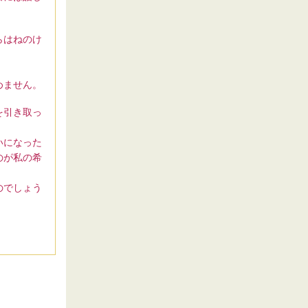
らはねのけ
めません。
を引き取っ
いになった
のが私の希
のでしょう