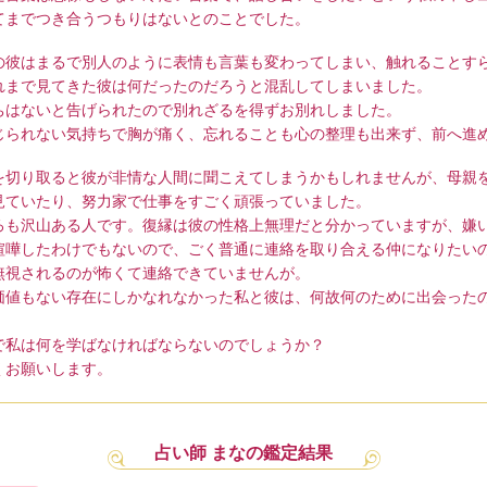
てまでつき合うつもりはないとのことでした。
の彼はまるで別人のように表情も言葉も変わってしまい、触れることす
れまで見てきた彼は何だったのだろうと混乱してしまいました。
ちはないと告げられたので別れざるを得ずお別れしました。
じられない気持ちで胸が痛く、忘れることも心の整理も出来ず、前へ進
を切り取ると彼が非情な人間に聞こえてしまうかもしれませんが、母親
見ていたり、努力家で仕事をすごく頑張っていました。
ろも沢山ある人です。復縁は彼の性格上無理だと分かっていますが、嫌
喧嘩したわけでもないので、ごく普通に連絡を取り合える仲になりたい
無視されるのが怖くて連絡できていませんが。
価値もない存在にしかなれなかった私と彼は、何故何のために出会った
で私は何を学ばなければならないのでしょうか？
くお願いします。
占い師 まなの鑑定結果