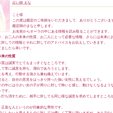
占い師 まな
こと様
この度は鑑定のご依頼をいただきまして、ありがとうございま
鑑定師のまなと申します。
お名前からオーラの中にある情報を読み取ることができます。
り、お二人の本来の性質、お二人にとって必要な情報、さらには未来に
に対しての情報とそれに対してのアドバイスをお伝えしていきます。
てましたら幸いです。
本来の性質
本質は誠実でとてもまっすぐなところです。
して常に誠意を持ち、潔白であろうとします。
とを考え、行動する強さも兼ね備えています。
見ると、自分の意見をはっきり持った強い女性に見えるでしょう。
その中には小さい女の子が周りに対して怖いと感じ、動けなくなるよう
うです。
を打ち消すために、相手に対しても同じ様な誠意を求めてしますところ
、正直な人というのが印象的な男性です。
切にしたいと思えるものに対しては優しく丁寧に扱いますが、そうでな