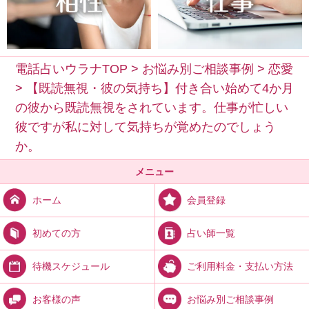
電話占いウラナTOP
>
お悩み別ご相談事例
>
恋愛
>
【既読無視・彼の気持ち】付き合い始めて4か月
の彼から既読無視をされています。仕事が忙しい
彼ですが私に対して気持ちが覚めたのでしょう
か。
メニュー
会員登録
ホーム
占い師一覧
初めての方
ご利用料金・支払い方法
待機スケジュール
お悩み別ご相談事例
お客様の声