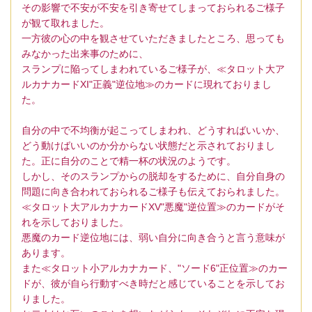
その影響で不安が不安を引き寄せてしまっておられるご様子
が観て取れました。
一方彼の心の中を観させていただきましたところ、思っても
みなかった出来事のために、
スランプに陥ってしまわれているご様子が、≪タロット大ア
ルカナカードXI"正義"逆位地≫のカードに現れておりまし
た。
自分の中で不均衡が起こってしまわれ、どうすればいいか、
どう動けばいいのか分からない状態だと示されておりまし
た。正に自分のことで精一杯の状況のようです。
しかし、そのスランプからの脱却をするために、自分自身の
問題に向き合われておられるご様子も伝えておられました。
≪タロット大アルカナカードXV"悪魔"逆位置≫のカードがそ
れを示しておりました。
悪魔のカード逆位地には、弱い自分に向き合うと言う意味が
あります。
また≪タロット小アルカナカード、"ソード6"正位置≫のカー
ドが、彼が自ら行動すべき時だと感じていることを示してお
りました。