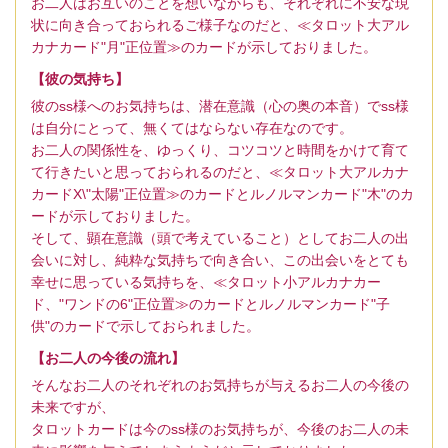
お二人はお互いのことを想いながらも、それぞれに不安な現
状に向き合っておられるご様子なのだと、≪タロット大アル
カナカード"月"正位置≫のカードが示しておりました。
【彼の気持ち】
彼のss様へのお気持ちは、潜在意識（心の奥の本音）でss様
は自分にとって、無くてはならない存在なのです。
お二人の関係性を、ゆっくり、コツコツと時間をかけて育て
て行きたいと思っておられるのだと、≪タロット大アルカナ
カードX\"太陽"正位置≫のカードとルノルマンカード"木"のカ
ードが示しておりました。
そして、顕在意識（頭で考えていること）としてお二人の出
会いに対し、純粋な気持ちで向き合い、この出会いをとても
幸せに思っている気持ちを、≪タロット小アルカナカー
ド、"ワンドの6"正位置≫のカードとルノルマンカード"子
供"のカードで示しておられました。
【お二人の今後の流れ】
そんなお二人のそれぞれのお気持ちが与えるお二人の今後の
未来ですが、
タロットカードは今のss様のお気持ちが、今後のお二人の未