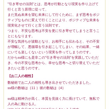
"引き寄せの法則"とは、思考が行動となり現実を作り上げて
行くと言う原理に従って、
まだ見ぬ未来を望む未来にして行くために、まず思考をポジ
ティブなものに変えて行くことにより、ポジティブな未来を
現実化させて行くと言う法則です。
つまり、不安な思考は不安を更に引き寄せてしまうと言うこ
とにもなります。
不安な気持ちが波動となり、お相手にも伝わると、その不安
が増幅して、悪循環を引き起こしてしまい、その結果、一緒
にいても楽しくないという現実を作ってしまうのです。
だからss様にも是非この"引き寄せの法則"を実践していただ
き、今の不安な思考から、幸せな思考へと切り替えていただ
きたいと思うのです。
【お二人の相性】
数秘術でお二人の相性も導き出させていただきました。
ss様の数秘は｛11 ｝彼の数秘は｛4｝
ss様は精神力が高く、本質を見抜く力に長けていて、無私で
人の為に動ける人。