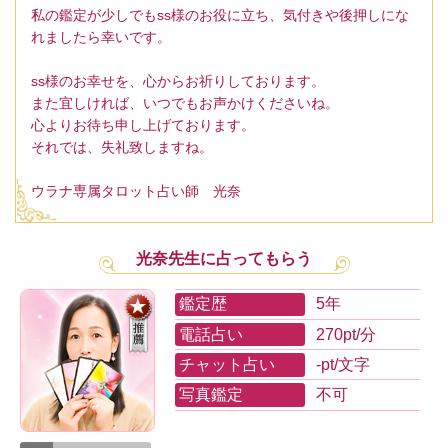
私の鑑定が少しでもss様のお役に立ち、気付きや後押しにな
れましたら幸いです。
ss様のお幸せを、心からお祈りしております。
また宜しければ、いつでもお声かけくださいね。
心よりお待ち申し上げております。
それでは、失礼致しますね。
ウラナ専属タロット占い師 光奈
光奈先生に占ってもらう
鑑定歴
5年
電話占い
270pt/分
チャット占い
-pt/文字
写真鑑定
不可