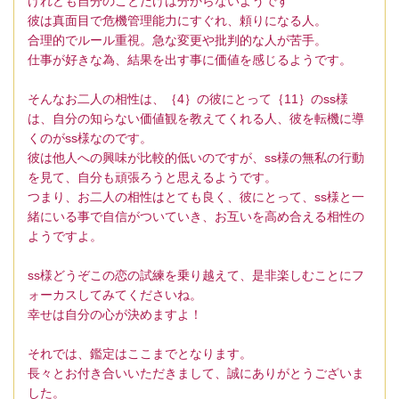
けれども自分のことだけは分からないようです
彼は真面目で危機管理能力にすぐれ、頼りになる人。
合理的でルール重視。急な変更や批判的な人が苦手。
仕事が好きな為、結果を出す事に価値を感じるようです。
そんなお二人の相性は、｛4｝の彼にとって｛11｝のss様
は、自分の知らない価値観を教えてくれる人、彼を転機に導
くのがss様なのです。
彼は他人への興味が比較的低いのですが、ss様の無私の行動
を見て、自分も頑張ろうと思えるようです。
つまり、お二人の相性はとても良く、彼にとって、ss様と一
緒にいる事で自信がついていき、お互いを高め合える相性の
ようですよ。
ss様どうぞこの恋の試練を乗り越えて、是非楽しむことにフ
ォーカスしてみてくださいね。
幸せは自分の心が決めますよ！
それでは、鑑定はここまでとなります。
長々とお付き合いいただきまして、誠にありがとうございま
した。