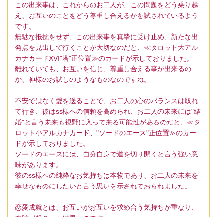
この出来事は、これからのお二人が、この問題をどう乗り越
え、お互いのことをどう尊重し合えるかを試されているよう
です。
無駄な抵抗をせず、この出来事を真摯に受け止め、新たな出
発点を見出して行くことが大切なのだと、≪タロット大アル
カナカードXVI"塔"正位置≫のカードが示しておりました。
離れていても、お互いを信じ、尊重し合える事が出来るの
か、神様のお試しのようなものなのですね。
不安ではなく愛を送ることで、お二人の心のバランスは取れ
て行き、彼はss様への信頼を高められ、お二人の未来には"結
婚"と言う未来も視野に入って来る可能性があるのだと、≪タ
ロット小アルカナカード、"ソードのエース"正位置≫のカー
ドが示しておりました。
ソードのエースには、自分自身で道を切り開くと言う強い意
味があります。
彼のss様への純粋なお気持ちは本物であり、お二人の未来を
幸せなものにしたいと言う思いを示されておられました。
恋愛成就とは、お互いがお互いを求め合う気持ちが重なり、