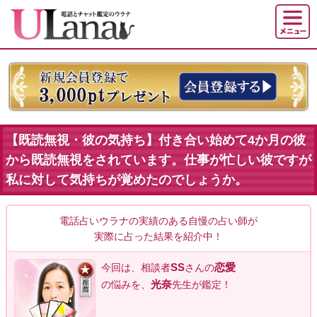
【既読無視・彼の気持ち】付き合い始めて4か月の彼
から既読無視をされています。仕事が忙しい彼ですが
私に対して気持ちが覚めたのでしょうか。
電話占いウラナの実績のある自慢の占い師が
実際に占った結果を紹介中！
SS
恋愛
今回は、相談者
さんの
光奈
の悩みを、
先生が鑑定！