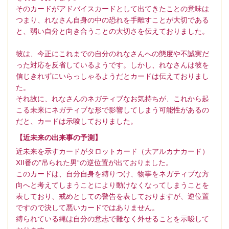
そのカードがアドバイスカードとして出てきたことの意味は
つまり、れなさん自身の中の恐れを手離すことが大切である
と、弱い自分と向き合うことの大切さを伝えておりました。
彼は、今正にこれまでの自分のれなさんへの態度や不誠実だ
った対応を反省しているようです。しかし、れなさんは彼を
信じきれずにいらっしゃるようだとカードは伝えておりまし
た。
それ故に、れなさんのネガティブなお気持ちが、これから起
こる未来にネガティブな形で影響してしまう可能性があるの
だと、カードは示唆しておりました。
【近未来の出来事の予測】
近未来を示すカードがタロットカード（大アルカナカード）
XII番の"吊られた男“の逆位置が出ておりました。
このカードは、自分自身を縛りつけ、物事をネガティブな方
向へと考えてしまうことにより動けなくなってしまうことを
表しており、戒めとしての警告を表しておりますが、逆位置
ですので決して悪いカードではありません。
縛られている縄は自分の意志で難なく外せることを示唆して