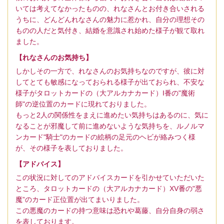
いては考えてなかったものの、れなさんとお付き合いされる
うちに、どんどんれなさんの魅力に惹かれ、自分の理想その
ものの人だと気付き、結婚を意識され始めた様子が観て取れ
ました。
【れなさんのお気持ち】
しかしその一方で、れなさんのお気持ちなのですが、彼に対
してとても敏感になっておられる様子が出ておられ、不安な
様子がタロットカードの（大アルカナカード）I番の"魔術
師"の逆位置のカードに現れておりました。
もっと2人の関係性をまえに進めたい気持ちはあるのに、気に
なることが邪魔して前に進めないような気持ちを、ルノルマ
ンカード"騎士"のカードの絵柄の足元のヘビが絡みつく様
が、その様子を表しておりました。
【アドバイス】
この状況に対してのアドバイスカードを引かせていただいた
ところ、タロットカードの（大アルカナカード）XV番の"悪
魔”のカード正位置が出てまいりました。
この悪魔のカードの持つ意味は恐れや葛藤、自分自身の弱さ
を表しております。