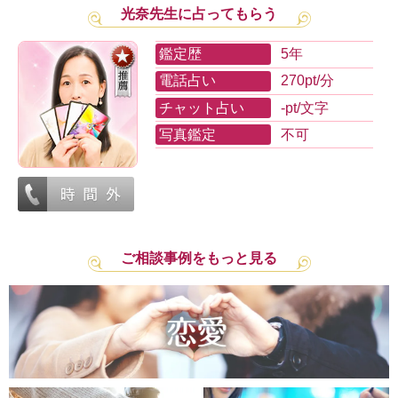
光奈先生に占ってもらう
鑑定歴
5年
電話占い
270pt/分
チャット占い
-pt/文字
写真鑑定
不可
ご相談事例をもっと見る