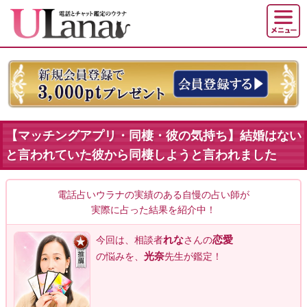
【マッチングアプリ・同棲・彼の気持ち】結婚はない
と言われていた彼から同棲しようと言われました
電話占いウラナの実績のある自慢の占い師が
実際に占った結果を紹介中！
れな
恋愛
今回は、相談者
さんの
光奈
の悩みを、
先生が鑑定！