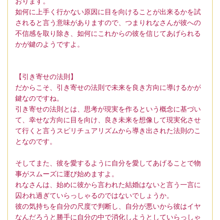
おります。
如何に上手く行かない原因に目を向けることが出来るかを試
されると言う意味がありますので、つまりれなさんが彼への
不信感を取り除き、如何にこれからの彼を信じてあげられる
かが鍵のようですよ。
【引き寄せの法則】
だからこそ、引き寄せの法則で未来を良き方向に導けるかが
鍵なのですね。
引き寄せの法則とは、思考が現実を作るという概念に基づい
て、幸せな方向に目を向け、良き未来を想像して現実化させ
て行くと言うスピリチュアリズムから導き出された法則のこ
となのです。
そしてまた、彼を愛するように自分を愛してあげることで物
事がスムーズに運び始めますよ。
れなさんは、始めに彼から言われた結婚はないと言う一言に
囚われ過ぎていらっしゃるのではないでしょうか。
彼の気持ちを自分の尺度で判断し、自分が悪いから彼はイヤ
なんだろうと勝手に自分の中で消化しようとしていらっしゃ