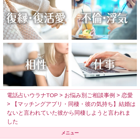
電話占いウラナTOP
>
お悩み別ご相談事例
>
恋愛
>
【マッチングアプリ・同棲・彼の気持ち】結婚は
ないと言われていた彼から同棲しようと言われま
した
メニュー