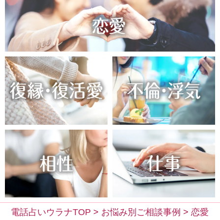
電話占いウラナTOP
>
お悩み別ご相談事例
>
恋愛