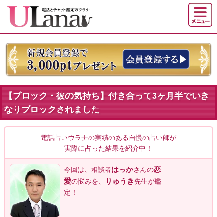
【ブロック・彼の気持ち】付き合って3ヶ月半でいき
なりブロックされました
電話占いウラナの実績のある自慢の占い師が
実際に占った結果を紹介中！
はっか
恋
今回は、相談者
さんの
愛
りゅうき
の悩みを、
先生が鑑
定！