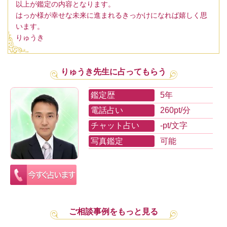
以上が鑑定の内容となります。
はっか様が幸せな未来に進まれるきっかけになれば嬉しく思
います。
りゅうき
りゅうき先生に占ってもらう
鑑定歴
5年
電話占い
260pt/分
チャット占い
-pt/文字
写真鑑定
可能
ご相談事例をもっと見る