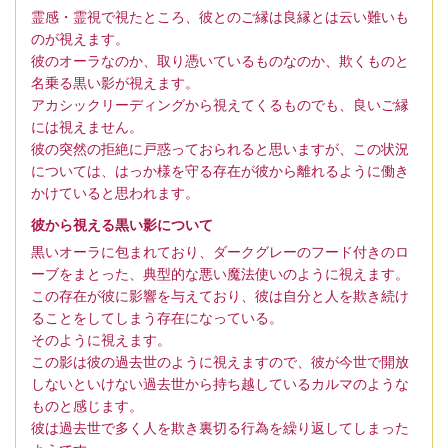
霊感・霊視で視たところ、彼とのご縁は良縁とは云い難いも
のが視えます。
彼のオーラなのか、取り憑いているものなのか、欺くものと
名乗る黒い影が視えます。
アカシックリーディングから視えてくるものでも、良いご縁
には視えません。
彼の突然の拒絶に戸惑っておられると思いますが、この状況
については、はっか様を守る存在が彼から離れるように働き
かけていると思われます。
彼から視える黒い影について
黒いオーラに包まれており、ダークグレーのフード付きのロ
ーブをまとった、典型的な悪い魔法使いのように視えます。
この存在が彼に影響を与えており、彼は自分と人を欺き続け
ることをしてしまう存在になっている。
そのように視えます。
この影は彼の過去世のように視えますので、彼が今世で開放
しないといけない過去世から持ち越しているカルマのような
ものと感じます。
彼は過去世で多く人を欺き裏切る行為を繰り返してしまった