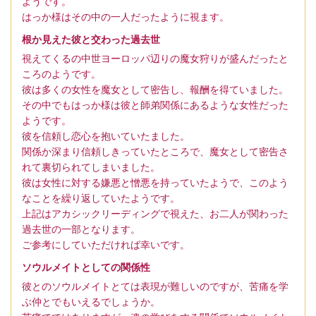
ようです。
はっか様はその中の一人だったように視ます。
根か見えた彼と交わった過去世
視えてくるの中世ヨーロッパ辺りの魔女狩りが盛んだったと
ころのようです。
彼は多くの女性を魔女として密告し、報酬を得ていました。
その中でもはっか様は彼と師弟関係にあるような女性だった
ようです。
彼を信頼し恋心を抱いていたました。
関係か深まり信頼しきっていたところで、魔女として密告さ
れて裏切られてしまいました。
彼は女性に対する嫌悪と憎悪を持っていたようで、このよう
なことを繰り返していたようです。
上記はアカシックリーディングで視えた、お二人が関わった
過去世の一部となります。
ご参考にしていただければ幸いです。
ソウルメイトとしての関係性
彼とのソウルメイトとては表現が難しいのですが、苦痛を学
ぶ仲とでもいえるでしょうか。