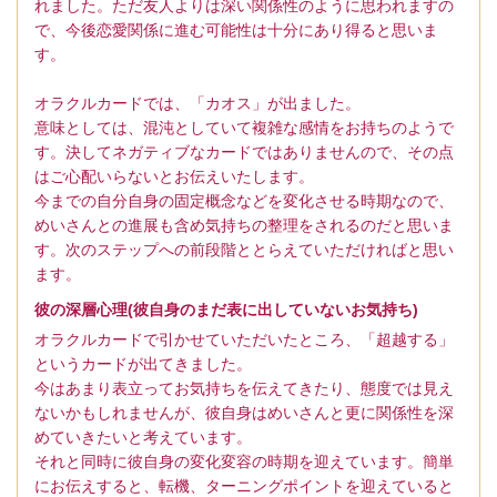
れました。ただ友人よりは深い関係性のように思われますの
で、今後恋愛関係に進む可能性は十分にあり得ると思いま
す。
オラクルカードでは、「カオス」が出ました。
意味としては、混沌としていて複雑な感情をお持ちのようで
す。決してネガティブなカードではありませんので、その点
はご心配いらないとお伝えいたします。
今までの自分自身の固定概念などを変化させる時期なので、
めいさんとの進展も含め気持ちの整理をされるのだと思いま
す。次のステップへの前段階ととらえていただければと思い
ます。
彼の深層心理(彼自身のまだ表に出していないお気持ち)
オラクルカードで引かせていただいたところ、「超越する」
というカードが出てきました。
今はあまり表立ってお気持ちを伝えてきたり、態度では見え
ないかもしれませんが、彼自身はめいさんと更に関係性を深
めていきたいと考えています。
それと同時に彼自身の変化変容の時期を迎えています。簡単
にお伝えすると、転機、ターニングポイントを迎えていると