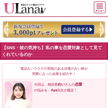
【SNS・彼の気持ち】私の事を恋愛対象として見て
くれているのか
電話占いウラナの実績のある自慢の占い師が
実際に占った結果を紹介中！
めい
恋愛
今回は、相談者
さんの
Aya
の悩みを、
先生が鑑定！