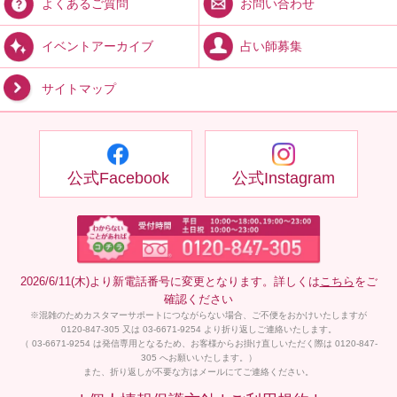
お問い合わせ
よくあるご質問
占い師募集
イベントアーカイブ
サイトマップ
公式Facebook
公式Instagram
2026/6/11(木)より新電話番号に変更となります。詳しくは
こちら
をご
確認ください
※混雑のためカスタマーサポートにつながらない場合、ご不便をおかけいたしますが
0120-847-305 又は 03-6671-9254 より折り返しご連絡いたします。
（ 03-6671-9254 は発信専用となるため、お客様からお掛け直しいただく際は 0120-847-
305 へお願いいたします。）
また、折り返しが不要な方はメールにてご連絡ください。