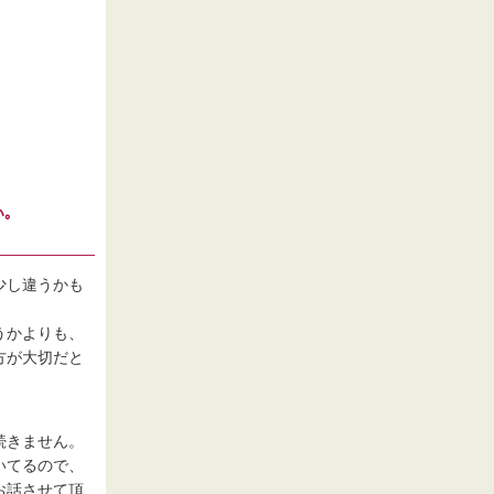
｡
少し違うかも
うかよりも、
方が大切だと
続きません。
いてるので、
お話させて頂