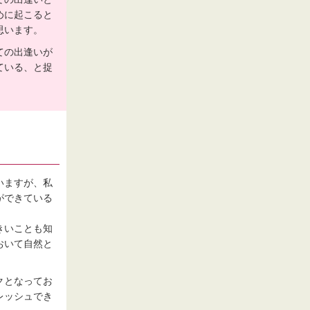
めに起こると
思います。
ての出逢いが
ている、と捉
いますが、私
ができている
きいことも知
おいて自然と
クとなってお
レッシュでき