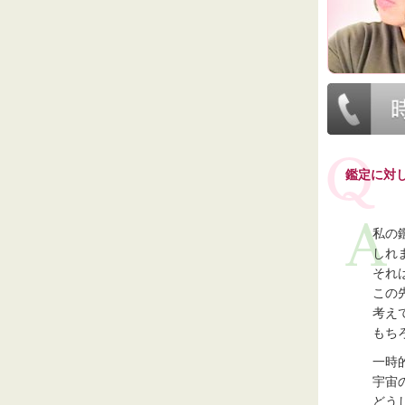
鑑定に対
私の
しれ
それ
この
考え
もち
一時
宇宙
どう