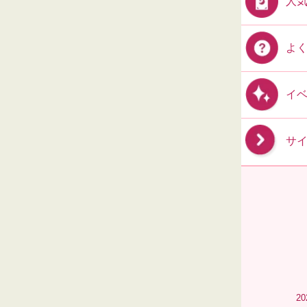
人
よ
イ
サ
2