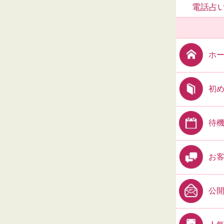
電話占い
ホ
初
待
お
公