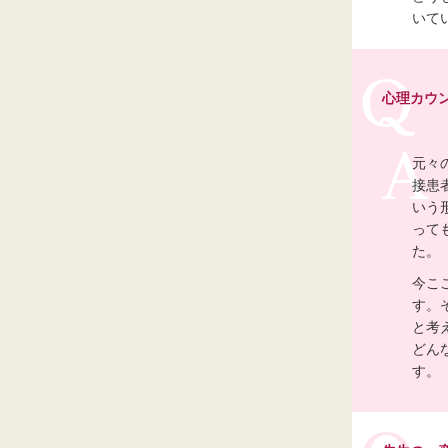
いて
心理カウ
元々
接患
いう
って
た。
今こ
す。
と考
どん
す。