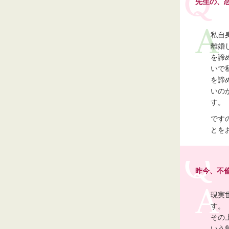
先生の、
私自
離婚
を諦
いで
を諦
いの
す。
です
とを
昨今、不
現実
す。
その
いう