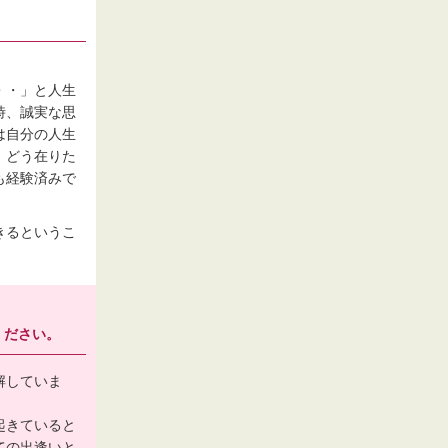
・・」と人生
時、誠実な思
は自分の人生
、どう在りた
も経験済みで
きるというこ
ください。
解していま
起きていると
ての出逢いと