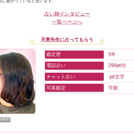
化に繋がっていると思います。
占い師インタビュー
一覧ページへ
天恵先生に占ってもらう
鑑定歴
5年
電話占い
290pt/分
チャット占い
-pt/文字
写真鑑定
可能