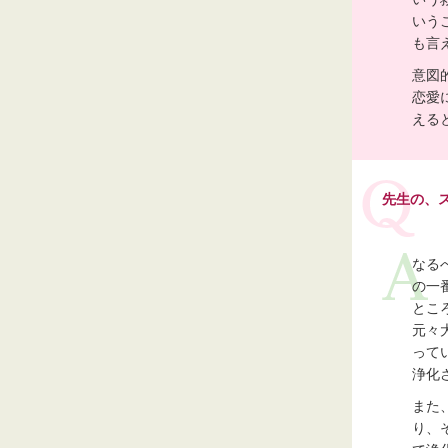
いう
も言
意図
恋愛
える
先生の、
なる
の一
とこ
元々
って
浄化
また
り、