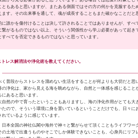
こともあると思いますが、またある側面ではその方の何かを克服するた
えます。その出来事を通して、魂が成長することもまた確かなことだと
的に誰かを傷付けることは決して許されることではありませんが、すべ
に繋がるものではない以上、そういう関係性から学ぶ必要があって起き
とすべてを否定できるものではないと思っています。
ストレス解消法や浄化術を教えてください。
べく普段からストレスを溜めない生活をすることが何よりも大切だと思
番の浄化は、家から見える海を眺めながら、自然と一体感を感じること
ろにあると思います。
大自然の中で育ったということもありますし、海の浄化作用がとても大
いたので、そういう環境に身を置いているということだけでも、日々に
されているように感じています。
、日本全国の神社仏閣や海外で神々と繋がらせて頂くこともライフワー
その土地で出逢うものやそこでしか体験できないことも、心身共にリフ