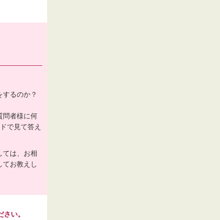
をするのか？
質問者様に何
ードで見て答え
しては、お相
してお教えし
ださい。