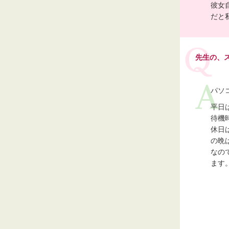
彼女
だと
先生の、
パソ
平日
待機
休日
の晩
なの
ます