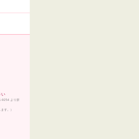
さい
9254 より折
たします。）