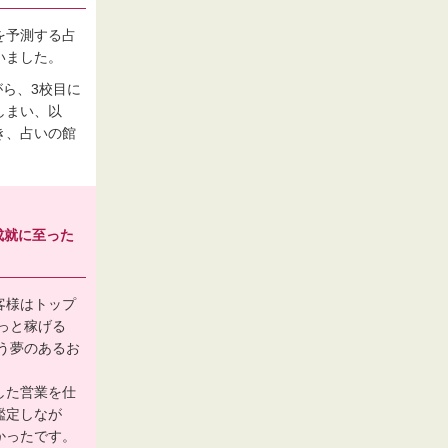
を予測する占
いました。
がら、3校目に
しまい、以
き、占いの館
成就に至った
客様はトップ
っと稼げる
う夢のあるお
した営業を仕
鑑定しなが
かったです。