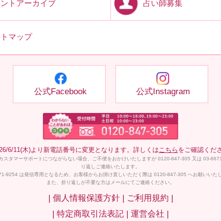
占い師募集
ベントアーカイブ
イトマップ
公式Facebook
公式Instagram
026/6/11(木)より新電話番号に変更となります。詳しくは
こちら
をご確認くだ
スタマーサポートにつながらない場合、ご不便をおかけいたしますが 0120-847-305 又は 03-6671-
り返しご連絡いたします。
6671-9254 は発信専用となるため、お客様からお掛け直しいただく際は 0120-847-305 へお願いい
また、折り返しが不要な方はメールにてご連絡ください。
| 個人情報保護方針 |
ご利用規約 |
| 特定商取引法表記 |
運営会社 |