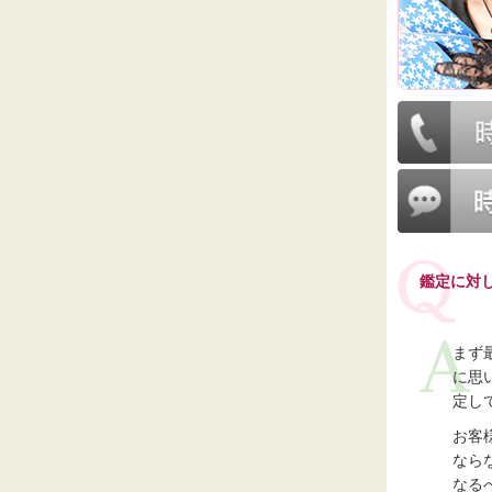
鑑定に対
まず
に思
定し
お客
なら
なる