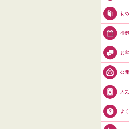
初
待
お
公
人
よ