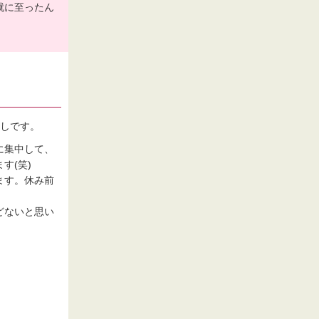
就に至ったん
癒しです。
に集中して、
す(笑)
ます。休み前
どないと思い