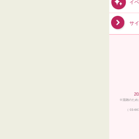
イ
サ
2
※混雑のためカ
（ 03-