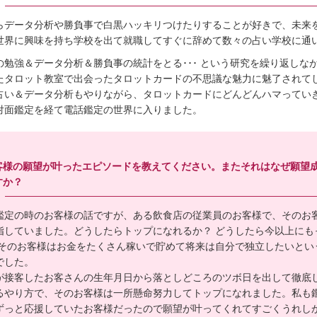
らデータ分析や勝負事で白黒ハッキリつけたりすることが好きで、未来
世界に興味を持ち学校を出て就職してすぐに辞めて数々の占い学校に通
の勉強＆データ分析＆勝負事の統計をとる･･･ という研究を繰り返しな
たタロット教室で出会ったタロットカードの不思議な魅力に魅了されて
占い＆データ分析もやりながら、タロットカードにどんどんハマってい
対面鑑定を経て電話鑑定の世界に入りました。
客様の願望が叶ったエピソードを教えてください。またそれはなぜ願望
すか？
鑑定の時のお客様の話ですが、ある飲食店の従業員のお客様で、そのお
指していました。どうしたらトップになれるか？ どうしたら今以上にも
 そのお客様はお金をたくさん稼いで貯めて将来は自分で独立したいとい
でした。
が接客したお客さんの生年月日から落としどころのツボ日を出して徹底
るやり方で、そのお客様は一所懸命努力してトップになれました。私も
ずっと応援していたお客様だったので願望が叶ってくれてすごくうれし