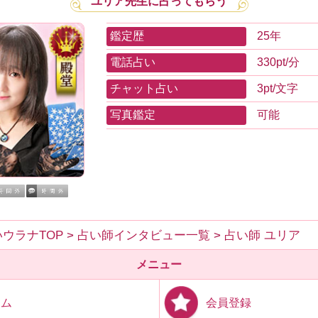
ユリア先生に占ってもらう
鑑定歴
25年
電話占い
330pt/分
チャット占い
3pt/文字
写真鑑定
可能
ウラナTOP
>
占い師インタビュー一覧
>
占い師 ユリア
メニュー
会員登録
ーム