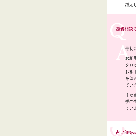
鑑定
恋愛相談
最初
お相
タロ
お相
を望
てい
また
手の
てい
占い師を