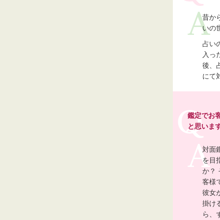
昔か
いの
占い
入っ
後、
にて
鑑定でお
と思いま
対面
を目
か？
客様
彼女
掛け
ら、