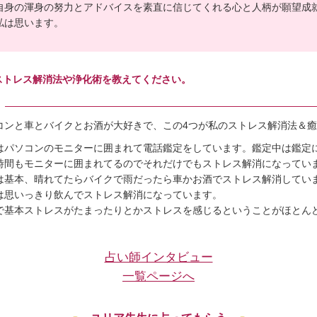
自身の渾身の努力とアドバイスを素直に信じてくれる心と人柄が願望成
私は思います。
ストレス解消法や浄化術を教えてください。
コンと車とバイクとお酒が大好きで、この4つが私のストレス解消法＆
はパソコンのモニターに囲まれて電話鑑定をしています。鑑定中は鑑定
時間もモニターに囲まれてるのでそれだけでもストレス解消になっていま
は基本、晴れてたらバイクで雨だったら車かお酒でストレス解消してい
は思いっきり飲んでストレス解消になっています。
で基本ストレスがたまったりとかストレスを感じるということがほとん
。
占い師インタビュー
一覧ページへ