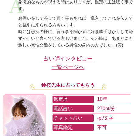
象徴的なものが視える時はありますが、鑑定の主は聴く事で
す。
お伺いをして答えて頂く事もあれば、乱入してこれを伝えて
と強引に来られる方もいます。
時には愚痴の様に、言う事を聞かずに好き勝手ばかりして恥
ずかしいと言っている方もいました。その時は、あまりにも
激しい異性交遊をしている男性の身内の方でした。(笑)
占い師インタビュー
一覧ページへ
鈴桜先生に占ってもらう
鑑定歴
10年
電話占い
270pt/分
チャット占い
-pt/文字
写真鑑定
不可