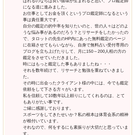
ばれるのならば良い循環が生まれると思い、プロ鑑定師
になる道に進みました。
お仕事としてお金を頂くというプロ鑑定師になるという
事は責任重大です。
自分の鑑定の的中率を知りたいのと、世の人々はどのよ
うな悩み事があるのだろう？とリサーチをしたかったの
で、タロットの先生のHP内にあった無料鑑定のページ
に在籍させてもらいながら、自身で無料占い受付専用の
ブログを立ち上げたりして、月に150～200人程の方の
鑑定をさせていただきました。
時にはもっと鑑定した事もありましたね・・・
それを数年続けて、リサーチと勉強を重ねていきまし
た。
その時に出会ったクライアント様の中には、今でも鑑定
依頼をして下さる方々がいます。
私を信頼して10数年以上頼りにしてくれるのは、とて
もありがたい事です。
ご縁に感謝しております。
スポーツをしてきたせいか？私の根本は体育会系の精神
が根付いています。
それなので、何をするにも素振りが大切だと思っていま
す。