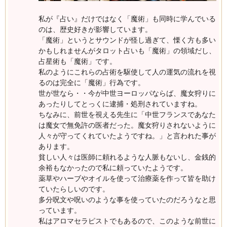
私が『占い』だけではなく「魔術」も同時に学んでいる
のは、歴史好きが影響しています。
「魔術」というとサウンドが怪し過ぎて、慄く方も多い
かもしれませんがタロット占いも「魔術」の領域だし、
占星術も「魔術」です。
私のようにこれらの占術を駆使して人の運気の流れを視
るのは完全に「魔術」行為です。
世が世なら・・今が中世ヨーロッパならば、魔女狩りに
あったりしてとっくに逮捕・処刑されていますね。
ちなみに、前世を視える先生に「中世フランスであなた
は魔女で無免許の医者だった。魔女狩りされないように
人々が守ってくれていたようですね。」と言われた事が
あります。
貧しい人々は医師に頼れるような人脈もないし、金銭的
余裕もなかったので私に頼っていたようです。
薬草やハーブやオイルを使って治療薬を作って皆を助け
ていたらしいのです。
多分呪文や呪いのような事を使っていたのだろうなと思
っています。
私はアロマセラピストでもあるので、このような前世に