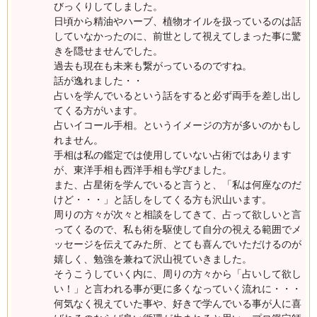
びっくりしてしました。
日頃から精油やハーブ、植物オイルを扱っているのは話
していなかったのに、前世として視えてしまった事に驚
きを隠せませんでした。
過去も現在も未来も繋がっているのですね。
話が逸れました・・
占いを学んでいるという話をすると必ず両手を差し出し
てくる方がいます。
占いイコール手相。というイメージの方が多いのかもし
れません。
手相は私の鑑定では使用していない占術ではあります
が、東洋手相も西洋手相も学びました。
また、占星術を学んでいると言うと、「私は何座なのだ
けど・・・」と話しをしてくる方も沢山います。
周りの方々が次々と相談をしてきて、占って欲しいと言
ってくるので、私も術を駆使して自分の視える範囲でメ
ッセージを伝えてみた所、とても喜んでいただけるのが
嬉しく、勉強を兼ねて沢山視ていきました。
そうこうしていく内に、周りの方々から「占いして欲し
い！」と言われる事が更に多くなっていく流れに・・・
何気なく視えていた事や、好きで学んでいる事が人に喜