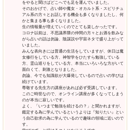
をやると聞けばどこへでも足を運んでいました。
そのおかげで、占い師や魔女・オカルト系・スピリチュ
アル系の方々とお話しする機会も多くなりましたし、何
かと集まる事も多くなりました。
生の情報量が増えていくのでとても楽しかったです。
コロナ以前は、不思議界隈の仲間の方々とお酒を飲みな
がら占いの話は勿論、陰謀説や宇宙ネタで盛り上がって
いました。
みんな表向きには普通の生活をしていますが、休日は魔
女修行をしている方、神智学をひたすら勉強している
方、霊山巡りをしている方、本当にいろいろな方がいて
面白くて、刺激となりました。
勿論、今でも知識欲が大爆発しているので占いの学びは
続けています。
尊敬する先生方の講座があれば必ず受講しています。
このご時世なので、オンライン講座が多くなってしまう
のが本当に寂しいです。
よく、「いつまで勉強を続けるの？」と聞かれますが、
鑑定する為に学んでいるというよりは『知りたい』とい
う自己欲求の為に学んでいるので趣味の領域に近いので
す。