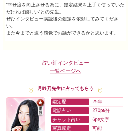
“幸せ度を向上させる為に、鑑定結果を上手く使っていた
だければ嬉しい”との先生。
ぜひインタビュー購読後の鑑定を依頼してみてくださ
い。
また今までと違う感覚でお話ができるかと思います。
占い師インタビュー
一覧ページへ
月吟乃先生に占ってもらう
鑑定歴
25年
電話占い
270pt/分
チャット占い
6pt/文字
写真鑑定
可能