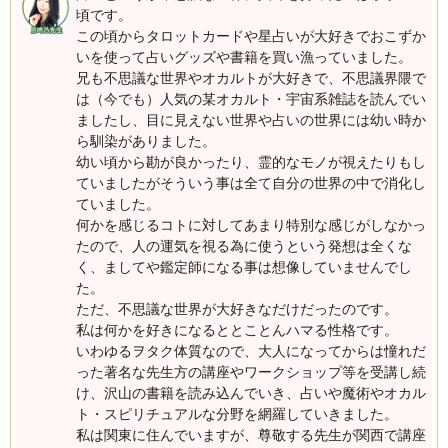
頃です。
この頃からタロットカードや星占いが大好きでおこずか
いを使って占いグッズや書籍を買い漁っていました。
兄も不思議な世界やオカルトが大好きで、不思議界隈で
は（今でも）人気の某オカルト・宇宙系雑誌を読んでい
ましたし、目に見えない世界や占いの世界には幼い時か
ら馴染がありました。
幼い頃から勘が良かったり、霊的なモノが視えたりもし
ていましたがそういう事は全て自分の世界の中で消化し
ていました。
何かを感じるコトに対してあまり特別な感じがしなかっ
たので、人の運気を視る為に使うという発想は全くな
く、ましてや鑑定師になる事は想像していませんでし
た。
ただ、不思議な世界が大好きなだけだったのです。
私は何かを好きになるととことんハマる性格です。
いわゆるヲタク体質なので、大人になってからは憧れだ
った著名な先生方の講座やワークショップ等を受講し続
け、沢山の書籍を読み込んでいき、占いや魔術やオカル
ト・スピリチュアルな分野を網羅していきました。
私は関東に住んでいますが、尊敬する先生が関西で講座