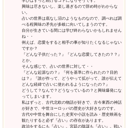
学びはずっと続けるコトになりそうです。
興味は尽きないし、楽し過ぎるので辞め時がわからな
い。
占いの世界は底なし沼のようなものなので、調べれば調
べる程興味の矛先が多岐に向いてしまうのです。
自分が生きている間には学び終わらないかもしれません
ね・・
例えば、恋愛をすると相手の事が知りたくなるじゃない
ですか？
『どんな子供だった？』『どんな恋愛してきたの？？』
とか。
そんな感じで、占いの世界に対して・・
『どんな起源なの？』『何を基準に作られたの？目的
は？』『誰が作って、どうやって拡がって、誰が伝えて
どんな経緯で占いに使われるようになったの？』
どうして？なんで？どうなっているの？と興味爆発にな
ってしまいます。
私はずっと、古代北欧の物語が好きで、古今東西の神話
が好きで、中世ヨーロッパの歴史が大好きなのです。
古代や中世を舞台にした史実や小説を読み・歴史映画を
観たりすると必ず『占い』の存在があります。
政治をするにも『占い』。宮廷の陰謀も『占い』。戦い