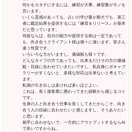
何かをカタチにするには、練習が大事。練習量がモノを
言います。
いくら霊感があっても、占いの学び量が膨大でも、第三
者に鑑定結果を提供するには『練習＆リリース』が基本
だと思っています。
何故ならば、自分の能力や提供する術は一定であって
も、向き合うクライアント様は個々に違います。皆さん
違う性質です。
いろいろな方がいますし、価値観も様々です。
どんなタイプの方であっても、出来るだけその方の価値
観・目線に合わせていきたいですし、私自身にボキャブ
ラリーがすくないと、多様な対応は出来ないと考えてい
ます。
私側の引き出しは多ければ多いほどよい。
これは、長く接客業に携わってきた経験から感じるコト
です。
生身の人と向き合う仕事を長くしてきたからこそ、向き
合う人の目線に合わせたいと感じますし、そうありたい
と思います。
相手に合わせないで、一方的にアウトプットするならAI
で良いですからね。