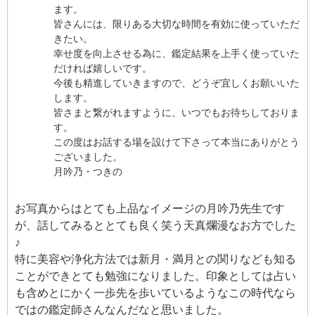
ます。
皆さんには、限りある大切な時間を有効に使っていただ
きたい。
幸せ度を向上させる為に、鑑定結果を上手く使っていた
だければ嬉しいです。
今後も精進していきますので、どうぞ宜しくお願いいた
します。
皆さまと繋がれますように、いつでもお待ちしておりま
す。
この度はお話する場を設けて下さって本当にありがとう
ございました。
月吟乃・つきの
お写真からはとても上品なイメージの月吟乃先生です
が、話してみるととても良く笑う天真爛漫なお方でした
♪
特に美容や浄化方法では新月・満月との関りなども知る
ことができとても勉強になりました。印象としては占い
も含めとにかく一歩先を歩いているようなこの時代なら
ではの鑑定師さんなんだなと思いました。