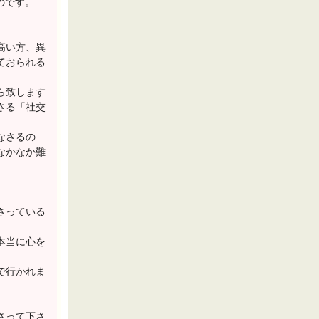
のです。
高い方、異
ておられる
ら致します
さる「社交
なさるの
なかなか難
さっている
本当に心を
で行かれま
さって下さ