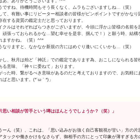
はあ、ありがとうございます。^^*
うですね、待機時間もそう長くなく、ムラもございますしね…（笑）
して、有難い事にリピーター相談者の皆様がピンポイントですがかなり
存在する資質の鑑定士だと思っております。
イクルはそれぞればらつきがございますが、今頭に浮かぶ皆様の名前を
、頑張っておられるかな…望む幸せを是非、掴んで！）と願う時、結構
れますかね。（笑）^^*
うなりますと、なかなか新規の方にはめぐり逢いにくいかも…（笑）
かし、秋月は殆ど「神託」での鑑定であります為、おこしになられる皆
ある意味、「神々に委ねて」おります。
がった時、繋がるべき意味があるのだと考えておりますので、お気軽に
ればと思います。(*´ω｀*)」
片思い相談が苦手という噂はほんとうでしょうか？（笑）」
うーん（笑）、これは、「思い込みがお強く自己客観視が甘い」方の片
アタックや働きかけをなさらず、御相手の方にとって印象が薄すぎる方