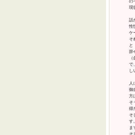
の
現
話
性
ケ
そ
と
辞
（
で
し
人
御
方
そ
得
そ
す
ま
そ