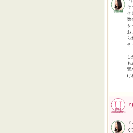
「
そ
そ
数
サ
お
ら
そ
し
も
繋
け
「
「
く