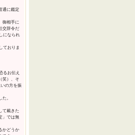
普通に鑑定
、御相手に
社交辞令だ
しになられ
しておりま
恐るお伝え
（笑）、そ
思いの方を振
した。
して戴きた
定」では無
るかどうか