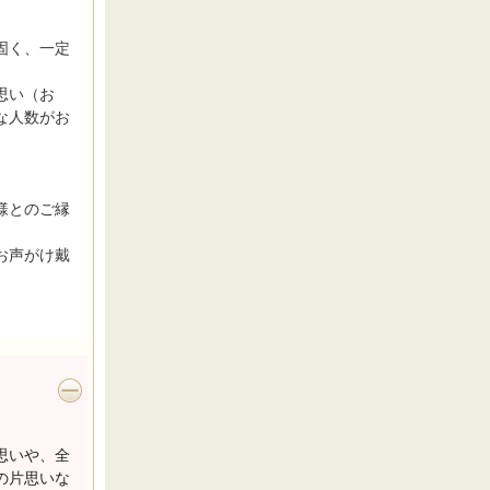
固く、一定
思い（お
な人数がお
様とのご縁
お声がけ戴
思いや、全
の片思いな