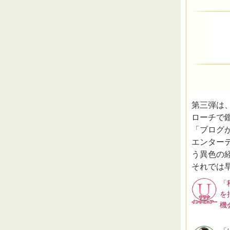
第三弾は
ローチで
「ブログ
エンター
う異色の
それでは
「
を
機