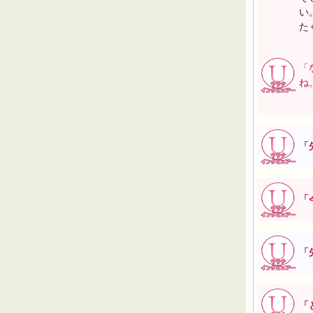
い
た
「
ね
「
「
「
「