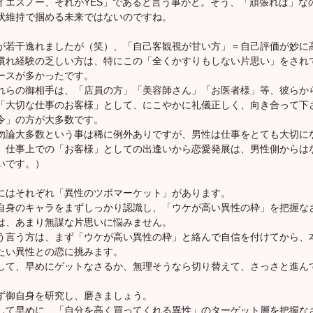
イエスノー、それがYES」であると言う事かと。そう、「頑張れば」な
状維持で掴める未来ではないのですね。
が若干逸れましたが（笑）、「自己客観視が甘い方」＝自己評価が妙に
慣れ経験の乏しい方は、特にこの「全くかすりもしない片思い」をされ
ースが多かったです。
れらの御相手は、「店員の方」「美容師さん」「お医者様」等、彼らか
「大切な仕事のお客様」として、にこやかに礼儀正しく、向き合って下
令」の方が大多数です。
勿論大多数という事は稀に例外ありですが、男性は仕事をとても大切に
、仕事上での「お客様」としての出逢いから恋愛発展は、男性側からは
いです。）
にはそれぞれ「異性のツボマーケット」があります。
自身のキャラをまずしっかり認識し、「ウケが高い異性の枠」を把握な
は、あまり無謀な片思いに悩みません。
う言う方は、まず「ウケが高い異性の枠」と絡んで自信を付けてから、
たい異性との恋に挑みます。
して、早めにゲットなさるか、無理そうなら切り替えて、さっさと進ん
。
ず御自身を研究し、磨きましょう。
して早めに、「自分を高く買ってくれる異性」のターゲット層を把握な