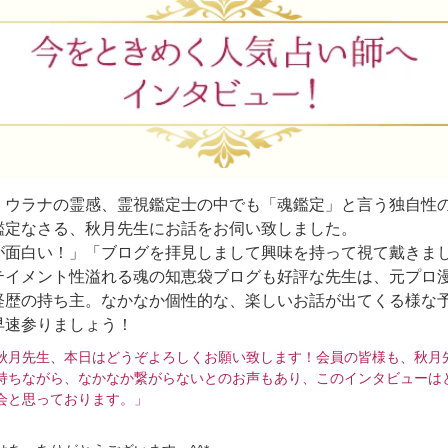
、ウラナの霊感、霊視鑑定士の中でも「魂鑑定」と言う独自性
鑑定なさる、秋月先生にお話をお伺い致しました。
が面白い！」「ブログを拝見しまして興味を持って視て戴きま
テイメント性溢れる魂の知恵袋ブログも好評な先生は、元プロ
経歴の持ち主。なかなか個性的な、楽しいお話が出てくる様な
早速参りましょう！
秋月先生、本日はどうぞよろしくお願い致します！会員の皆様も、秋月
持ちながら、なかなか繋がらないとのお声もあり、このインタビューは
会と思っております。」