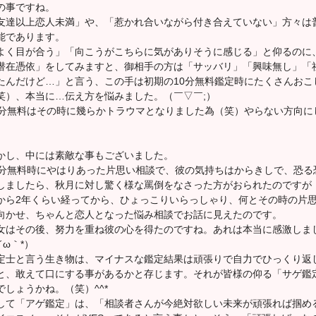
の事ですね。
友達以上恋人未満」や、「惹かれ合いながら付き合えていない」方々は
能であります。
よく目が合う」「向こうがこちらに気がありそうに感じる」と仰るのに
潜在憑依」をしてみますと、御相手の方は「サッバリ」「興味無し」「
たんだけど…」と言う、この手は初期の10分無料鑑定時にたくさんおこ
笑）、本当に…伝え方を悩みました。（￣▽￣;）
0分無料はその時に幾らかトラウマとなりました為（笑）やらない方向に
。
かし、中には素敵な事もございました。
0分無料時にやはりあった片思い相談で、彼の気持ちはからきしで、恐る
しましたら、秋月に対し驚く様な罵倒をなさった方がおられたのですが
から2年くらい経ってから、ひょっこりいらっしゃり、何とその時の片
向かせ、ちゃんと恋人となった悩み相談でお話に見えたのです。
女はその後、努力を重ね彼の心を得たのですね。あれは本当に感激しま
´ω｀*）
定士と言う生き物は、マイナスな鑑定結果は頑張りで自力でひっくり返
と、敢えて口にする事があるかと存じます。それが皆様の仰る「サゲ鑑
でしょうかね。（笑）^^*
して「アゲ鑑定」は、「相談者さんが今絶対欲しい未来が頑張れば掴め