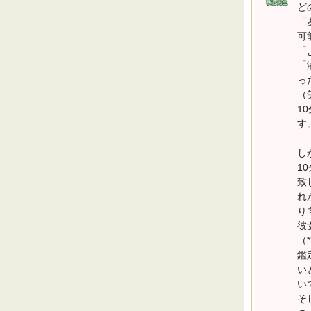
ど
「
可
「
「
っ
（
1
す
し
1
致
れ
り
彼
（*
鑑
い
い
そ