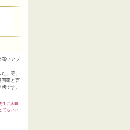
の高いアプ
した」等、
漫画家と言
予感です。
先生に興味
とてもいい