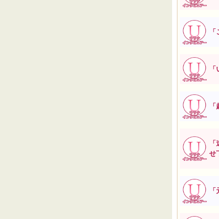
「
「
「
「
せ
「