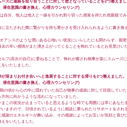
ムーズに連絡を取り合うことに対して壁となっていることを2つ整えまし
視、潜在意識の書き換え、心理カウンセリング)
分は自分、他人は他人と一線を引かれ割り切った感覚を持たれ色眼鏡でみ
路に立たされた際に繋がりを持ち豊かさを受け入れられるように書き換
はオアシスのような潤いある心地いい状況にいらしたにも関わらず、親密
過去の辛い感情がまた湧き上がってくることを怖れているとお見受けい
セルフ(高次の自己)に委ねることで、怖れが癒され物事が楽にスムーズ
えをいたしました。
仲が深まりお付き合いへと進展することに対する滞りを2つ整えました。
視、潜在意識の書き換え、心理カウンセリング)
少期の頃から心の中に隠れていた自己が物事の成就に対して目指していた
る方向に向かうような流れになっていました。
いまこの状況が止まっていると思えるような時でも周囲には常にあなた
がいますので、日頃されているように相談に乗られたりサポートをされ
に感謝のエネルギーが舞い込み、その感謝によってお互いが笑顔と喜び
換えをいたしました。