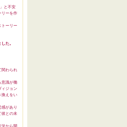
」と不安
ーリーを作
ストーリー
ました。
て関わられ
る意識が働
ヴィジョン
き換えをい
労感があり
て彼との未
状況から開