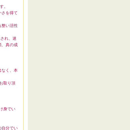
す。
かさを得て
れ整い活性
まされ、迷
鎖、真の成
はなく、本
お取り頂
受け身でい
の自分でい