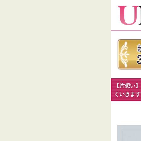
【片想い】
くいきます