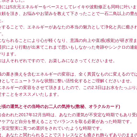
時には5次元エネルギーをベースとしてレイキや波動修正も同時に叶いま
依頼を頂き、お悩みやお望みを教えて下さったことで一石二鳥以上の豊
た。
をすることで、エネルギーがあなたの本当の魅力として浄化と共に癒さ
す。
になられることにより心が軽くなり、意識の向上や直感(感覚)が研ぎ澄
選択により行動が出来てこれまで思いもしなかった奇跡やシンクロの連
がります。
方は人それぞれですので、お楽しみになさってくださいませ。
識の書き換えを含むエネルギーの変容は、全く異質なものに変えるので
身としてニュートラルな状態に整い活性化するとご理解くださいませ。
エネルギーの変容をさせて頂きましたので、この2.3日はお水をたっぷり
促すことをオススメいたします。
た頃の運気とその当時のお二人の気持ち(数秘、オラクルカード)
出会われた2017年12月当時は、あなたの運気が不安定な時期でもあり
フケアなど自分を整えることでバランスを取る必要があった時期です。
を安定堅実に見つめ選択をされていたような時期です。
は、あなたと関わられることでストレスなども癒され飾らずありのまま