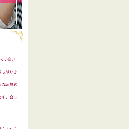
2人で会い
絡も減りま
も既読無視
わず、会っ
行くのかも