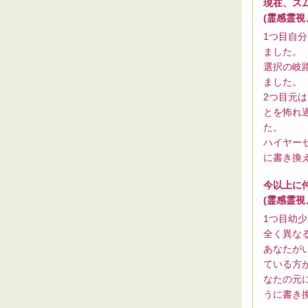
現在、ス
(霊感霊
1つ目自
ました。
選択の岐
ました。
2つ目元
とを怖れ
た。
ハイヤー
に書き換
今以上に
(霊感霊
1つ目幼
全く異な
あなたが
ている方
なたの元
うに書き