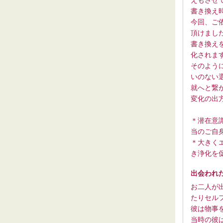
書き換え
今回、ご
頂けまし
書き換え
化されま
そのよう
いのない
就へと繋
変化の出
＊潜在意
当のご自
＊大きく
き浄化を
出会われ
お二人が
たりセル
彼は物事
当時の彼