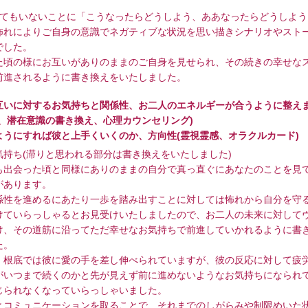
きてもいないことに「こうなったらどうしよう、ああなったらどうしよう
怖れによりご自身の意識でネガティブな状況を思い描きシナリオやスト
でした。
た頃の様にお互いがありのままのご自身を見せられ、その続きの幸せな
前進されるように書き換えをいたしました。
互いに対するお気持ちと関係性、お二人のエネルギーが合うように整え
視、潜在意識の書き換え、心理カウンセリング)
ようにすれば彼と上手くいくのか、方向性(霊視霊感、オラクルカード)
気持ち(滞りと思われる部分は書き換えをいたしました)
も出会った頃と同様にありのままの自分で真っ直ぐにあなたのことを見
があります。
係性を進めるにあたり一歩を踏み出すことに対しては怖れから自分を守
けていらっしゃるとお見受けいたしましたので、お二人の未来に対して
け、その道筋に沿ってただ幸せなお気持ちで前進していかれるように書
た。
、根底では彼に愛の手を差し伸べられていますが、彼の反応に対して疲
がいつまで続くのかと先が見えず前に進めないようなお気持ちになられ
じられなくなっていらっしゃいました。
とコミュニケーションを取ることで、それまでのしがらみや制限めいた