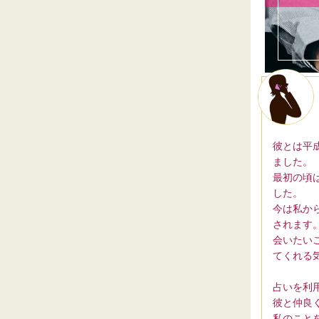
彼とは平
ました。
最初の頃
した。
今は私か
されます
会いたい
てくれる気
占いを利
彼と仲良
私のこと