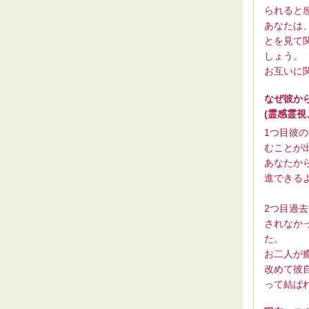
られると
あなたは
とを見て
しょう。
お互いに
なぜ彼か
(霊感霊
1つ目彼
むことが
あなたか
進できる
2つ目過
されなか
た。
お二人が
改めて彼
って結ば