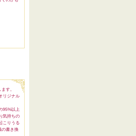
します。
オリジナル
95%以上
お気持ちの
起こりうる
識の書き換