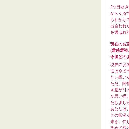
2つ目起
からくる
られがち
出会われ
を選ばれ
現在のお
(霊感霊
今後どの
現在のお
彼は今で
たい想い
ただ、関
き腰が引
が思い描
たしまし
あなたは
この状況
来を、信
改めて彼