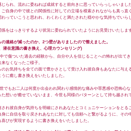
感じられ、流れに委ねれば成就すると前向きに思っていらっしゃいまし
、ご自身の中で彼との関係性に対しての立場を模索されながらも真っ直
関わっていこうと思われ、わくわくと満たされた穏やかな気持ちでいら
関係をはっきりするより状況に委ねられていたようにお見受けいたしま
らの連絡が減ったのか、2つ壁がありましたので整えました。
視、潜在意識の書き換え、心理カウンセリング)
の中で傷ついた過去の経験から、自分や人を信じることへの怖れが出てき
出来なくなったご様子。
らのお気持ちを全ての面で豊かさとして受け入れ彼自身もあなたに与え
ように癒し書き換えをいたしました。
去世でもお二人は何度か出会われ関わり感情的な痛みや罪悪感や恐怖心な
った想いが癒せていないまま、今世も同様のパターンとして持ち越され
癒され彼自身が気持ちを明確にされあなたとコミュニケーションをとる
自身に自信を取り戻されあなたに対しても信頼へと繋がるように、その
れ喜びが実現するように書き換えをいたしました。