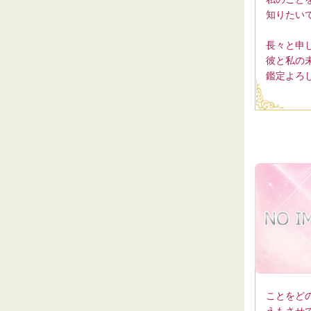
知りたい
長々と申
彼と私の
鑑定よろ
ことをど
えもさせ