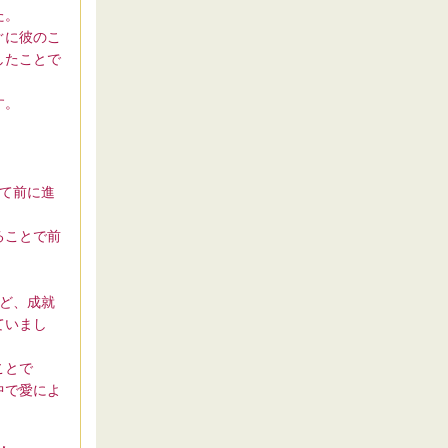
た。
ぐに彼のこ
したことで
す。
て前に進
ることで前
ど、成就
ていまし
ことで
中で愛によ