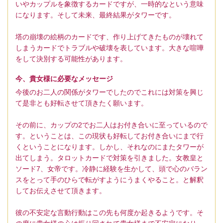
いやカップルを象徴するカードですが、一時的なという意味
になります。そして未来、最終結果がタワーです。
塔の崩壊の絵柄のカードです、作り上げてきたものが壊れて
しまうカードでトラブルや破壊を表しています。大きな喧嘩
をして決別する可能性があります。
今、貴女様に必要なメッセージ
今後のお二人の関係がタワーでしたのでこれには対策を興じ
て是非とも好転させて頂きたく願います。
その前に、カップの2でお二人はお付き合いに至っているので
す。ということは、この現状も好転してお付き合いにまで行
くということになります。しかし、それなのにまたタワーが
出てしまう。タロットカードで対策を引きました。女教皇と
ソード7、女帝です。冷静に経験を生かして、頭で心のバラン
スをとって手のひらで転がすようにうまくやること。と解釈
してお伝えさせて頂きます。
彼の不安定な言動行動はこの先も何度か起きるようです。そ