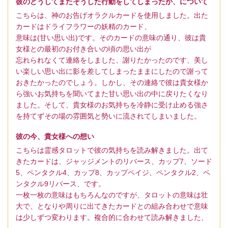
彼のどうしてまたそうした行動をしてしまったか、について
こちらは、神のお告げオラクルカードを使用しました。出た
カードはドライフラワーの妖精のカード、
意味は(甘い思い出)です。そのカードの意味の通り、彼は貴
女様との最初のお付き合いの頃の思い出が
忘れられなくて連絡をしました、謝りたかったのです、美し
い楽しい思い出に影を差してしまったままにしたので謝って
おきたかったのでしょう。しかし、その連絡で彼は貴女様か
ら強いお気持ちを聞いてまた甘い思い出の中に戻りたくなり
ました。そして、貴女様のお気持ちを冷静に受け止める強さ
を持てずその場の雰囲気と勢いに流されてしまいました。
彼の今、貴女様への想い
こちらは霊感タロットで彼の気持ちを読み解きました。出て
きたカードは、ジャッジメントのリバース、カップ7、ソード
5、ペンタクル4、カップ8、カップペイジ、ペンタクル2、ペ
ンタクル9リバース、です。
一枚一枚の意味はもちろんなのですが、タロットの意味は壮
大で、となりや周りに出てきたカードとの組み合わせで意味
は少しずつ変わります。複合的に合わせて読み解きました、