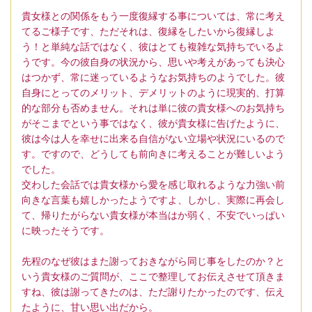
貴女様との関係をもう一度復縁する事については、常に考え
てるご様子です、ただそれは、復縁をしたいから復縁しよ
う！と単純な話ではなく、彼はとても複雑な気持ちでいるよ
うです。今の彼自身の状況から、思いや考えがあっても決心
はつかず、常に迷っているようなお気持ちのようでした。彼
自身にとってのメリット、デメリットのように現実的、打算
的な部分も否めません。それは単に彼の貴女様へのお気持ち
がそこまでという事ではなく、彼が貴女様に告げたように、
彼は今は人を幸せに出来る自信がない立場や状況にいるので
す。ですので、どうしても前向きに考えることが難しいよう
でした。
交わした会話では貴女様から愛を感じ取れるような力強い前
向きな言葉も嬉しかったようですよ、しかし、実際に再会し
て、帰りたがらない貴女様が本当はか弱く、不安でいっぱい
に映ったそうです。
先程のなぜ彼はまた謝っておきながら同じ事をしたのか？と
いう貴女様のご質問が、ここで整理してお伝えさせて頂きま
すね、彼は謝ってきたのは、ただ謝りたかったのです、伝え
たように、甘い思い出だから。