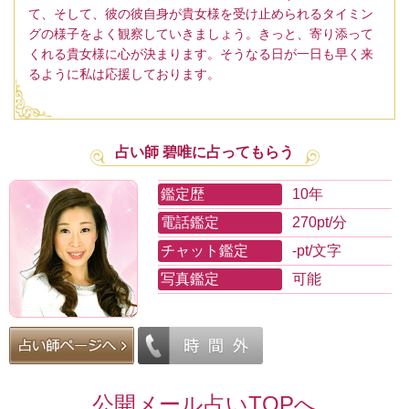
て、そして、彼の彼自身が貴女様を受け止められるタイミン
グの様子をよく観察していきましょう。きっと、寄り添って
くれる貴女様に心が決まります。そうなる日が一日も早く来
るように私は応援しております。
占い師 碧唯に占ってもらう
鑑定歴
10年
電話鑑定
270pt/分
チャット鑑定
-pt/文字
写真鑑定
可能
公開メール占いTOPへ