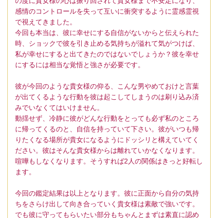
の度に貴女様の心は振り回されて貴女様まで不安定になり、
感情のコントロールを失って互いに衝突するように霊感霊視
で視えてきました。
今回も本当は、彼に幸せにする自信がないからと伝えられた
時、ショックで彼を引き止める気持ちが溢れて気がつけば、
私が幸せにすると出てきたのではないでしょうか？彼を幸せ
にするには相当な覚悟と強さが必要です。
彼が今回のような貴女様の仰る、こんな男やめておけと言葉
が出てくるような行動を彼は起こしてしまうのは刷り込み済
みでいなくてはいけません。
動揺せず、冷静に彼がどんな行動をとっても必ず私のところ
に帰ってくるのと、自信を持っていて下さい。彼がいつも帰
りたくなる場所が貴女になるようにドッシリと構えていてく
ださい。彼はそんな貴女様からは離れていかなくなります。
喧嘩もしなくなります。そうすれば2人の関係はきっと好転し
ます。
今回の鑑定結果は以上となります。彼に正面から自分の気持
ちをさらけ出して向き合っていく貴女様は素敵で強いです。
でも彼に守ってもらいたい部分もちゃんとまずは素直に認め