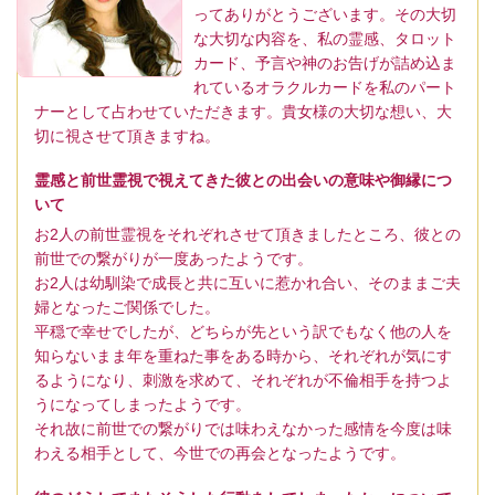
ってありがとうございます。その大切
な大切な内容を、私の霊感、タロット
カード、予言や神のお告げが詰め込ま
れているオラクルカードを私のパート
ナーとして占わせていただきます。貴女様の大切な想い、大
切に視させて頂きますね。
霊感と前世霊視で視えてきた彼との出会いの意味や御縁につ
いて
お2人の前世霊視をそれぞれさせて頂きましたところ、彼との
前世での繋がりが一度あったようです。
お2人は幼馴染で成長と共に互いに惹かれ合い、そのままご夫
婦となったご関係でした。
平穏で幸せでしたが、どちらが先という訳でもなく他の人を
知らないまま年を重ねた事をある時から、それぞれが気にす
るようになり、刺激を求めて、それぞれが不倫相手を持つよ
うになってしまったようです。
それ故に前世での繋がりでは味わえなかった感情を今度は味
わえる相手として、今世での再会となったようです。