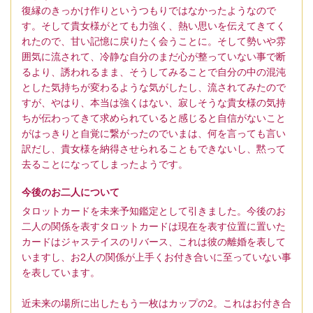
復縁のきっかけ作りというつもりではなかったようなので
す。そして貴女様がとても力強く、熱い思いを伝えてきてく
れたので、甘い記憶に戻りたく会うことに。そして勢いや雰
囲気に流されて、冷静な自分のまだ心が整っていない事で断
るより、誘われるまま、そうしてみることで自分の中の混沌
とした気持ちが変わるような気がしたし、流されてみたので
すが、やはり、本当は強くはない、寂しそうな貴女様の気持
ちが伝わってきて求められていると感じると自信がないこと
がはっきりと自覚に繋がったのでいまは、何を言っても言い
訳だし、貴女様を納得させられることもできないし、黙って
去ることになってしまったようです。
今後のお二人について
タロットカードを未来予知鑑定として引きました。今後のお
二人の関係を表すタロットカードは現在を表す位置に置いた
カードはジャステイスのリバース、これは彼の離婚を表して
いますし、お2人の関係が上手くお付き合いに至っていない事
を表しています。
近未来の場所に出したもう一枚はカップの2。これはお付き合