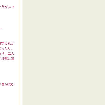
い所があり
ん。
婚する気が
だったり、
あり、二人
ど細部に違
体像がぼや