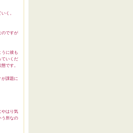
ていく。
なのですが
ように彼も
っていくだ
状態です。
？が課題に
にやはり気
いう所なの