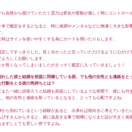
がら自然から授けていただく霊力は変化や変動が激しく時にコントロー
、
一本で鑑定をするとなると、時に体調やメンタルなどに物凄く大きな影
す。
な時はサインを拾いやすくする為にカードを用いたりもします。
鑑定してすっきりした。良く分かったと言っていただけるように心がけ
ぞよろしくお願いします。
きが長くなってしまいましたがさっそく鑑定に入っていきましょう！
別れした彼と結婚を前提に同棲している彼。でも他の女性とも連絡をと
な行動をとる彼の気持ちとは？
てまた一緒に頑張ろうと結婚も前提にしているような状態で、彼にも付
え、他の女性と連絡を取っているとなると、とっても心配ですよね。
嘩から別れているという経験があると、出来れば前向きに考えていきた
るぴすさんからすると、彼に追及する事で喧嘩になりまた話が大きく発
れますしとても苦しい所ですよね。