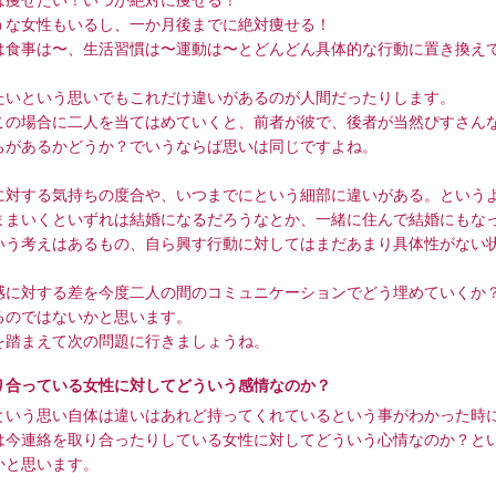
は痩せたい！いつか絶対に痩せる！
うな女性もいるし、一か月後までに絶対痩せる！
は食事は〜、生活習慣は〜運動は〜とどんどん具体的な行動に置き換え
たいという思いでもこれだけ違いがあるのが人間だったりします。
この場合に二人を当てはめていくと、前者が彼で、後者が当然ぴすさん
ちがあるかどうか？でいうならば思いは同じですよね。
に対する気持ちの度合や、いつまでにという細部に違いがある。という
ままいくといずれは結婚になるだろうなとか、一緒に住んで結婚にもな
いう考えはあるもの、自ら興す行動に対してはまだあまり具体性がない
感に対する差を今度二人の間のコミュニケーションでどう埋めていくか
るのではないかと思います。
を踏まえて次の問題に行きましょうね。
り合っている女性に対してどういう感情なのか？
という思い自体は違いはあれど持ってくれているという事がわかった時
は今連絡を取り合ったりしている女性に対してどういう心情なのか？と
かと思います。