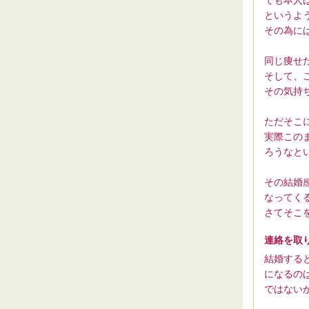
でも本人
というよ
その為に
同じ痩せ
そして、
その気持
ただそこ
実際この
ろうなと
その結婚
なってく
さてそこ
連絡を取
結婚する
になるの
ではない