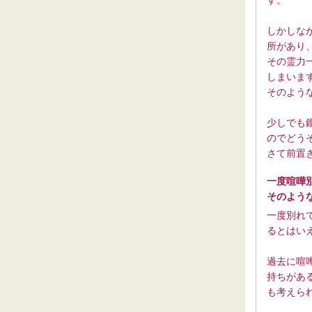
しかしな
所があり
その霊力
しまいま
そのよう
少しでも
のでどう
さて前置
一度喧嘩
そのよう
一度別れ
るとはい
過去に喧
持ちがあ
も考えら