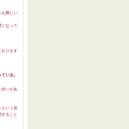
ルも難しい
響になって
ております
っている。
き合いがあ
いという気
展すること