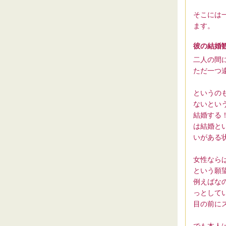
そこには
ます。
彼の結婚
二人の間
ただ一つ
というの
ないとい
結婚する
は結婚と
いがある
女性なら
という願
例えばな
っとして
目の前に