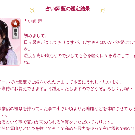
占い師 藍の鑑定結果
占い師 藍
初めまして。
日々暑さがましておりますが、ぴすさんはいかがお過ごし
か。
湿度が高い時期なので少しでも心を軽く日々を過ごしてい
ね。
メールでの鑑定でご縁をいただきまして本当にうれしく思います。
い期待にお答えできますよう鑑定いたしますのでどうぞよろしくお願い
は僧侶の祖母を持っていた事で小さい頃よりお遍路などを体験させても
てか、
れるという事で霊力が高められる体質をいただいております。
期的に霊山などに身を投じてそこで高めた霊力を使って主に霊視で鑑定