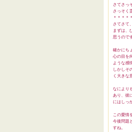
さてさっ
さっそく
＊＊＊＊
さてさて
まずは、
思うので
確かにち
心の目を
ような感
しかしそ
く大きな
なにより
あり、彼
にはしっ
この愛情
今後問題
すね。