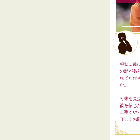
頻繁に彼
の影があ
れてお付
か。
将来を見
彼を信じ
上手くや
宜しくお