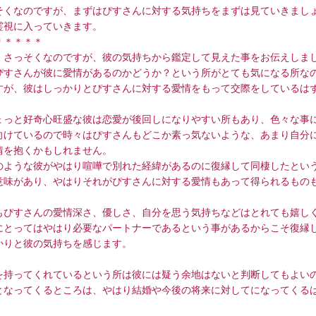
そくなのですが、まずはぴすさんに対する気持ちをまずは見ていきまし
霊視に入っていきます。
＊＊＊＊＊
、さっそくなのですが、彼の気持ちから鑑定して見えた事をお伝えしま
ぴすさんが彼に愛情があるのかどうか？という所がとても気になる所な
すが、彼はしっかりとぴすさんに対する愛情をもって交際をしているは
ょっと好奇心旺盛な彼は恋愛が後回しになりやすい所もあり、色々な事
向けているので時々はぴすさんもどこか素っ気ないような、あまり自分
情を抱くかもしれません。
のような彼がやはり喧嘩で別れた経緯があるのに復縁して同棲したとい
意味があり、やはりそれがぴすさんに対する愛情もあって得られるもの
もぴすさんの愛情深さ、優しさ、自分を思う気持ちなどはとれても嬉し
にとってはやはり必要なパートナーであるという事があるからこそ復縁
かりと彼の気持ちを感じます。
を持ってくれているという所は彼には疑う余地はないと判断してもよい
となってくるところは、やはり結婚や今後の将来に対してになってくる