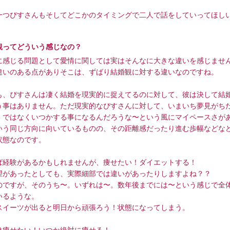
一つぴすさんもそしてどこかのタイミングで二人で話をしていってほし
観ってどういう感じなの？
に感じる問題として愛情に関しては実はそんなに大きな違いを感じませ
違いのある点がありそこは、ずばり結婚観に対する違いなのですね。
も、ぴすさんは凄く結婚を現実的に捉えてるのに対して、彼は決して結
う事はありません。ただ現実的なぴすさんに対して、いまいち夢見がち
！ではなくいつかする事になるんだろうな〜という風にマイペースさが
いう同じ方向に向いているものの、その距離感だったり進む歩幅などな
状態なのです。
ば経験があるかもしれませんが、痩せたい！ダイエットする！
望があったとしても、実際細部では違いがあったりしますよね？？
のですが、そのうち〜。いずれは〜。数年後までには〜という感じで全
いるような。
スイーツが出ると明日から頑張ろう！状態になってしまう。