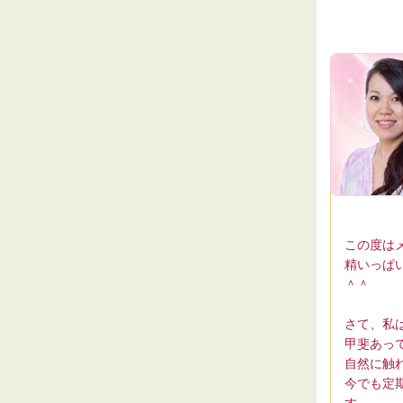
この度は
精いっぱ
＾＾
さて、私
甲斐あっ
自然に触
今でも定
す。