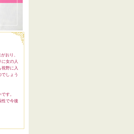
性がおり、
りに女の人
も視野に入
のでしょう
いです。
係性で今後