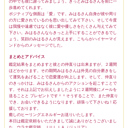
の中でも彼に謝ってみましょう。きっとみはるさんを前に一
歩進めてくれます。
ポジティブな側面は「愛」です。みはるさん自身が彼や周り
の方に愛されているのを思い出してみて下さい。そして今度
は我慢や遠慮ではなく彼に愛や優しさをたくさん与えてみて
下さい。みはるさんならきっと上手にすることができるでし
ょう。笑顔のみはるさんが見えます。こちらがハイヤーマイ
ンドからのメッセージでした。
まとめとアドバイス
鑑定結果をまとめますと彼との仲直りは出来ますが、２週間
ほどかかります。その期間みはるさんは外見の自分磨きをし
て運気をあげることで恋愛運が向上します。そして、仲直り
のきっかけは、みはるさんからのアクションを起こすことで
す。それは上記でお伝えしましたように２週間後にメールを
送ることと プレゼントです＾＾そうすることで、また仲直り
でき、お会いできるようになります。頑張って下さいね！応
援しております。
癒しのヒーリングエネルギーお送りいたします。
本日は鑑定依頼をいただきまして誠にありがとうございまし
た。ウラナ鑑定師 ＪＵＬＩＡ（ジュリア）