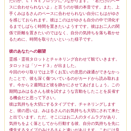
たのが、ＬＩＮＥブロックにつながります。「君だけのペー
スに合わせられないよ」と言うのが彼の本音です。また、上
手くみはるさんのペースに合わせられない自分にもはがゆさ
を感じておられます。彼はこのはがゆさも自分の中で消化す
るまでしばらく時間を置きたいようすです。彼はお二人の関
係で距離を置きたいのではなく、自分の気持ちを落ち着かせ
るために、時間を取りたいといった様子です。
彼のあなたへの願望
霊感・霊視タロットとチャネリング合わせて観ていきます。
タロットは「ソード３」が出ました。
今回のやり取りでは上手くお互いの意思の疎通ができなかっ
たことで、彼も深く傷ついているのがカードから読み取れま
す。今から２週間ほど彼を静かにさせてあげましょう。この
期間はみはるさんも彼を試すような言動をしたことを反省す
る機会だと思って下さい。
彼は気持ちを大切にするタイプです。チャネリングします
と、彼の思いは、みはるさんのお気持ちも大切にされて来た
と出ています。ただ、そこにはお二人のタイムラグがあり、
気持ちをよく落としてから行動する彼、自分の気持ちを先に
優先するタイプのみはるさんと違いがあります。これには良