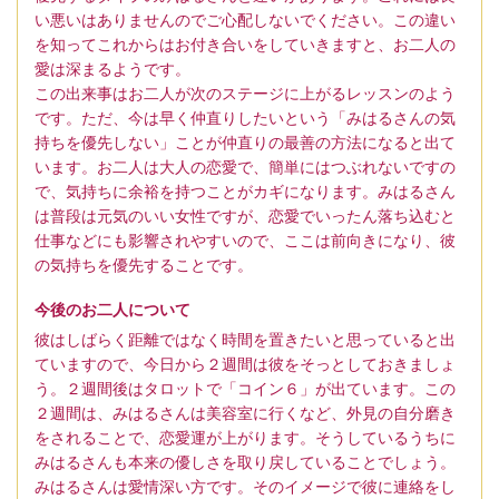
い悪いはありませんのでご心配しないでください。この違い
を知ってこれからはお付き合いをしていきますと、お二人の
愛は深まるようです。
この出来事はお二人が次のステージに上がるレッスンのよう
です。ただ、今は早く仲直りしたいという「みはるさんの気
持ちを優先しない」ことが仲直りの最善の方法になると出て
います。お二人は大人の恋愛で、簡単にはつぶれないですの
で、気持ちに余裕を持つことがカギになります。みはるさん
は普段は元気のいい女性ですが、恋愛でいったん落ち込むと
仕事などにも影響されやすいので、ここは前向きになり、彼
の気持ちを優先することです。
今後のお二人について
彼はしばらく距離ではなく時間を置きたいと思っていると出
ていますので、今日から２週間は彼をそっとしておきましょ
う。２週間後はタロットで「コイン６」が出ています。この
２週間は、みはるさんは美容室に行くなど、外見の自分磨き
をされることで、恋愛運が上がります。そうしているうちに
みはるさんも本来の優しさを取り戻していることでしょう。
みはるさんは愛情深い方です。そのイメージで彼に連絡をし