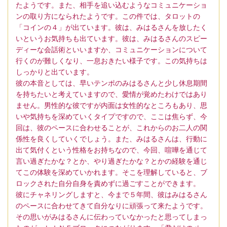
たようです。また、相手を追い込むようなコミュニケーショ
ンの取り方になられたようです。この件では、タロットの
「コインの４」が出ています。彼は、みはるさんを放したく
いというお気持ちも出ています。彼は、みはるさんのスピー
ディーな会話術といいますか、コミュニケーションについて
行くのが難しくなり、一息おきたい様子です。この気持ちは
しっかりと出ています。
彼の本音としては、早いテンポのみはるさんと少し休息期間
を持ちたいと考えていますので、愛情が覚めたわけではあり
ません。男性的な彼ですが内面は女性的なところもあり、思
いや気持ちを深めていくタイプですので、ここは焦らず、今
回は、彼のペースに合わせることが、これからのお二人の関
係性を良くしていくでしょう。また、みはるさんは、行動に
出て気付くという性格をお持ちなので、今回、喧嘩を通じて
言い過ぎたかな？とか、やり過ぎたかな？とかの経験を通じ
てこの体験を深めていかれます。そこを理解していると、ブ
ロックされた自分自身を責めずに過ごすことができます。
彼にチャネリングしますと、今まで５年間、彼はみはるさん
のペースに合わせてきて自分なりに頑張って来たようです。
その思いがみはるさんに伝わっていなかったと思ってしまっ