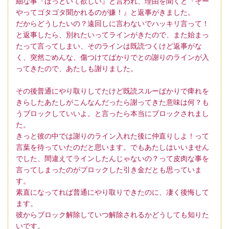
細な事『ほっといて欲しい』と言われ、理由を聞くと『そー
やってゴタゴタ聞かれるのが嫌！』と返事がきました。
だからどうしたいの？遠回しに言わないでハッキリ言って！
と返事したら、別れたいってラインがきたので、また始まっ
たって言ってしまい、そのラインは既読つくけど返事がな
く、突然ごめんな、傷つけてばかりでとの謝りのラインが入
ってきたので、あたしも謝りました。
その後普通にやり取りしてたけど既読スルーばかりで痺れを
きらしたあたしがこんなんだったら謝ってきた意味は何？も
うブロックしていいよ。と言ったら本当にブロックされまし
た。
きっと彼の中では謝りのライン入れた後に仲直りしよ！って
言葉を待っていたのだと思います。でもあたしはいいません
でした、間違えてラインしたんじゃないの？って皮肉な事を
言ってしまったのがブロックした引き金だとも思っていま
す。
素直になってれば普通にやり取りできたのに、凄く後悔して
ます。
彼からブロック解除していつ解除されるかどうしても知りた
いです。