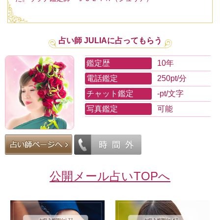
占い師 JULIAに占ってもらう
鑑定歴
10年
電話鑑定
250pt/分
チャット鑑定
-pt/文字
写真鑑定
可能
公開メール占いTOPへ