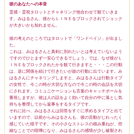
彼のあなたへの本音
霊感・霊視タロットとチャネリング他合わせて観ていきま
す。みはるさん、彼からＬＩＮＥをブロックされてショック
が大きいかも知れません。
彼の考えのところではタロットで「ワンドペイジ」が出まし
た。
これは、みはるさんと真剣に別れたいとは考えていないよう
ですのでひとまず一安心できるでしょう。では、なぜ彼がＬ
ＩＮＥをブロックされたかを観て行きますと・・・この行動
は、逆に関係を続けて行きたいが故の行動に出ています。み
はるさんにチャネリングしますと、みはるさんは行動タイプ
の女性で、今この時が大切な方なので今この時の会話を大切
にされます。コミュニケーションも言葉のキャッチボールを
重視しますが、彼は人の話をよく効いて自分の中に落とし気
持ちを整理してから返事をするタイプです。
それに比べ、みはるさんは回答をすぐに求めるタイプと出て
いますので、以前からみはるさんも、彼の言動がじれったく
感じていた様子です。その小さなストレスの積み重ねが、些
細なことでの喧嘩になり、みはるさんの感情が少し破裂され