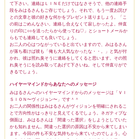
て下さい。連絡はＬＩＮＥだけではなさそうで、他の連絡手
段をみはるさんもご存じでしょう。それで、もう一度お詫び
との文章と彼の好きな何かをプレゼント送りましょう。「こ
の前はごめんなさい。連絡し合えなくて寂しかったよ。仲直
りの印に○○を送ったらから使ってね♡」とショートメールか
らもでも連絡しても良いでしょう。
お二人の心はつながっていると出ていますので、みはるさん
が落ち着けば彼も「俺も大人気なかったな・・。」と気が付
かれ、彼は照れ臭そうに連絡をしてくると思います。その照
れ臭そうにを読み取ってあげて下さいね。そして仲直りがで
きるでしょう。
ハイヤーマインドからあなたへのメッセージ
みはるさんへのハイヤーマインドからのメッセージは「ＶＩ
ＳＩＯＮ〜ヴィジョン〜」です＾＾
お二人の関係性はみはるさんがヴィジョンを明確にされるこ
とで方向性がはっきりと見えてくるでしょう。ネガティブな
側面は、みはるさんは「間違った選択」をしようとしていた
かも知れません。間違った選択の原因は不安から来てしまい
ます。今回の件も不安な気持ちから来ていたのでしょう。心