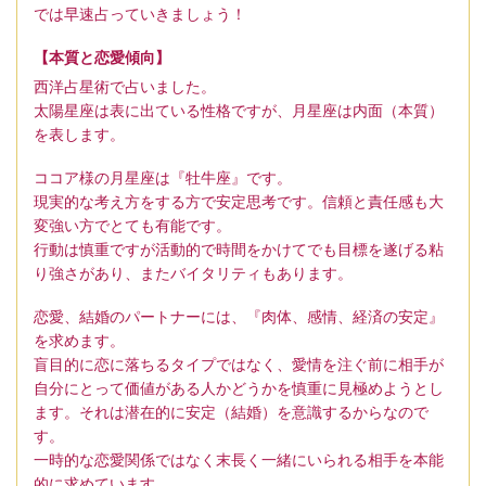
では早速占っていきましょう！
【本質と恋愛傾向】
西洋占星術で占いました。
太陽星座は表に出ている性格ですが、月星座は内面（本質）
を表します。
ココア様の月星座は『牡牛座』です。
現実的な考え方をする方で安定思考です。信頼と責任感も大
変強い方でとても有能です。
行動は慎重ですが活動的で時間をかけてでも目標を遂げる粘
り強さがあり、またバイタリティもあります。
恋愛、結婚のパートナーには、『肉体、感情、経済の安定』
を求めます。
盲目的に恋に落ちるタイプではなく、愛情を注ぐ前に相手が
自分にとって価値がある人かどうかを慎重に見極めようとし
ます。それは潜在的に安定（結婚）を意識するからなので
す。
一時的な恋愛関係ではなく末長く一緒にいられる相手を本能
的に求めています。