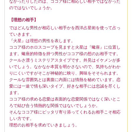
なかったりしたのは、ココア様に相応しい相手ではなかった
のではないでしょうか。
【理想の相手】
ではどんな男性が相応しい相手かを西洋占星術を使って占っ
ていきます。
『火星』は理想の男性を表します。
ココア様のホロスコープを見ますと火星は『蠍座』に位置し
ます。蠍座的特徴を持つ男性がココア様の想のお相手です。
クールさ漂うミステリアスタイプです。外見はイケメンが多
いでしょう。なかなか本質を明かさないので、気持ちがわか
りにくいですがそこが神秘的に映り、興味をそそられます。
クールな雰囲気とは裏腹に内面には情熱を秘めています。恋
愛には一途で情も深いタイプ、好きな相手には忠誠を尽くし
ます。
ココア様の求める恋愛は表面的な恋愛関係ではなく深いとこ
ろで結び合う情熱的な関係ではないでしょうか。
そんなココア様にピッタリ寄り添ってくれるお相手こそ相応
しい方です。
理想のお相手を求めていきましょう。