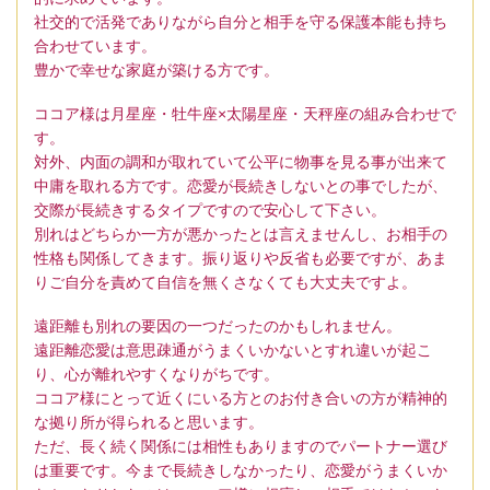
社交的で活発でありながら自分と相手を守る保護本能も持ち
合わせています。
豊かで幸せな家庭が築ける方です。
ココア様は月星座・牡牛座×太陽星座・天秤座の組み合わせで
す。
対外、内面の調和が取れていて公平に物事を見る事が出来て
中庸を取れる方です。恋愛が長続きしないとの事でしたが、
交際が長続きするタイプですので安心して下さい。
別れはどちらか一方が悪かったとは言えませんし、お相手の
性格も関係してきます。振り返りや反省も必要ですが、あま
りご自分を責めて自信を無くさなくても大丈夫ですよ。
遠距離も別れの要因の一つだったのかもしれません。
遠距離恋愛は意思疎通がうまくいかないとすれ違いが起こ
り、心が離れやすくなりがちです。
ココア様にとって近くにいる方とのお付き合いの方が精神的
な拠り所が得られると思います。
ただ、長く続く関係には相性もありますのでパートナー選び
は重要です。今まで長続きしなかったり、恋愛がうまくいか