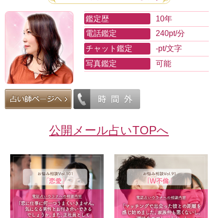
鑑定歴
10年
電話鑑定
240pt/分
チャット鑑定
-pt/文字
写真鑑定
可能
公開メール占いTOPへ