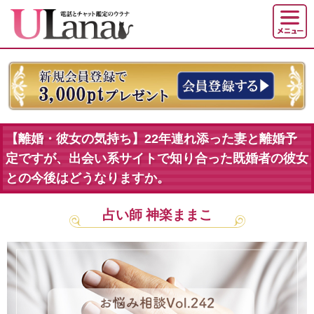
【離婚・彼女の気持ち】22年連れ添った妻と離婚予
定ですが、出会い系サイトで知り合った既婚者の彼女
との今後はどうなりますか。
占い師 神楽ままこ