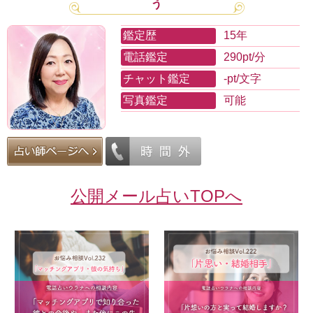
う
鑑定歴
15年
電話鑑定
290pt/分
チャット鑑定
-pt/文字
写真鑑定
可能
公開メール占いTOPへ