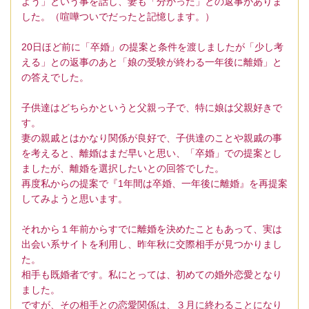
よう」という事を話し、妻も「分かった」との返事がありま
した。（喧嘩ついでだったと記憶します。）
20日ほど前に「卒婚」の提案と条件を渡しましたが「少し考
える」との返事のあと「娘の受験が終わる一年後に離婚」と
の答えでした。
子供達はどちらかというと父親っ子で、特に娘は父親好きで
す。
妻の親戚とはかなり関係が良好で、子供達のことや親戚の事
を考えると、離婚はまだ早いと思い、「卒婚」での提案とし
ましたが、離婚を選択したいとの回答でした。
再度私からの提案で『1年間は卒婚、一年後に離婚』を再提案
してみようと思います。
それから１年前からすでに離婚を決めたこともあって、実は
出会い系サイトを利用し、昨年秋に交際相手が見つかりまし
た。
相手も既婚者です。私にとっては、初めての婚外恋愛となり
ました。
ですが、その相手との恋愛関係は、３月に終わることになり