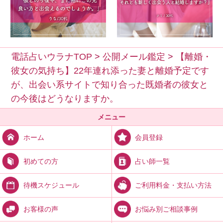
電話占いウラナTOP
>
公開メール鑑定
>
【離婚・
彼女の気持ち】22年連れ添った妻と離婚予定です
が、出会い系サイトで知り合った既婚者の彼女と
の今後はどうなりますか。
メニュー
会員登録
ホーム
占い師一覧
初めての方
ご利用料金・支払い方法
待機スケジュール
お悩み別ご相談事例
お客様の声