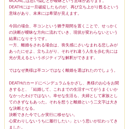
MOONには思い悩むとか曖昧という意味があります。
DEATHには一旦破綻したものが、再び立ち上がり甦るという
意味があり、未来には希望が見えます。
今回の場合、卒コンという猶予期間を置くことで、せっかく
の決断が曖昧な方向に流れていき、現状が変わらないという
結果になりそうです。
一方、離婚をされる場合は、喪失感にさいなまれる悲しみが
あったにせよ、立ち上がり、それぞれ違う人生を歩む先には
光が見えるというポジティブな解釈ができます。
ではなぜ奥様は卒コンではなく離婚を選ばれたのでしょう。
DEATHのカードにペンデュラムをかざし、奥様のお心をお聞
きすると、「結婚して、これまでの生活すべてがうまくいか
なかったわけではない。幸せな生活も、夫婦として家族とし
てのきずなもあった。それを想うと離婚という二文字は大き
な決断となる。
決断できた今でしか実行に移せない。
心変わりしないうちに履行したい」という思いが伝わってき
ました。