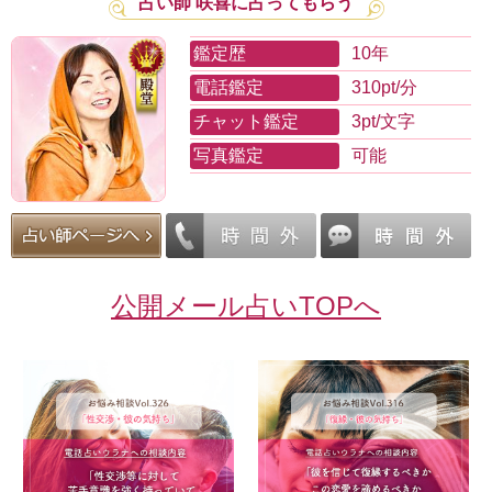
占い師 咲喜に占ってもらう
鑑定歴
10年
電話鑑定
310pt/分
チャット鑑定
3pt/文字
写真鑑定
可能
公開メール占いTOPへ