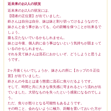
近未来のお2人の状況
近未来のお2人の状況には、
【隠者の正位置】が出ていました。
鈴さんは自分は自分、妹は妹と割り切ってけるようなので、
妹さんと会う事があっても、心の距離を保つことが出来るで
しょう。
腹も立たないでいるかもしれません。
妹とは今後、個人的に会う事はないという気持ちが固まって
いるのかもしれません。
それを見て妹さんは流石におかしいぞ、どうしようと思うよ
うです。
2ヶ月後くらいでしょうか、妹さんの所に【カップの５正位
置】が出ていました。
鈴さんの今迄とは違う態度に流石に焦りだるようです。
そして、時間と共に大きな喪失感に苛まれるという流れが出
ていました。大切なものを失ったという感覚になるのでしょ
う。
ただ、焦りが怒りとなる可能性もあるようです。
その時こと、会わないように極力、距離を置いておいた方が