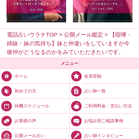
電話占いウラナTOP
>
公開メール鑑定
>
【喧嘩・
姉妹・妹の気持ち】妹と仲違いをしていますが今
後仲がどうなるのかをみていただきたいです。
メニュー
会員登録
ホーム
占い師一覧
初めての方
ご利用料金・支払い方法
待機スケジュール
お悩み別ご相談事例
お客様の声
占い師インタビュー
公開メール占い