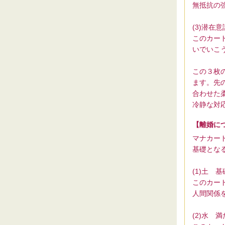
無抵抗の
(3)潜在
このカー
いでいこ
この３枚
ます。先
合わせた
冷静な対
【離婚に
マナカー
基礎とな
(1)土 
このカー
人間関係
(2)水 