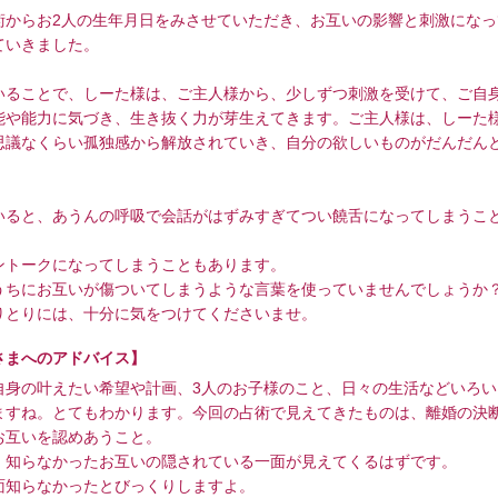
術からお2人の生年月日をみさせていただき、お互いの影響と刺激になっ
ていきました。
いることで、しーた様は、ご主人様から、少しずつ刺激を受けて、ご自
能や能力に気づき、生き抜く力が芽生えてきます。ご主人様は、しーた
思議なくらい孤独感から解放されていき、自分の欲しいものがだんだん
いると、あうんの呼吸で会話がはずみすぎてつい饒舌になってしまうこ
ントークになってしまうこともあります。
うちにお互いが傷ついてしまうような言葉を使っていませんでしょうか
りとりには、十分に気をつけてくださいませ。
さまへのアドバイス】
自身の叶えたい希望や計画、3人のお子様のこと、日々の生活などいろい
ますね。とてもわかります。今回の占術で見えてきたものは、離婚の決
お互いを認めあうこと。
、知らなかったお互いの隠されている一面が見えてくるはずです。
面知らなかったとびっくりしますよ。