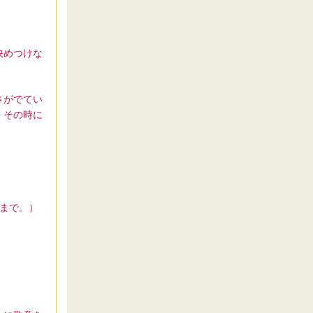
決めつけな
さがでてい
、その時に
まで。）