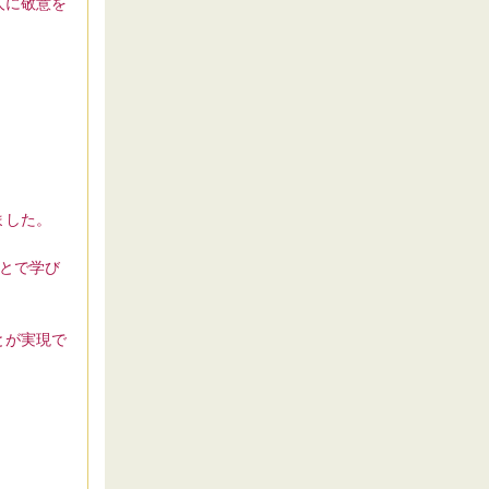
人に敬意を
ました。
とで学び
とが実現で