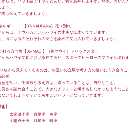
ドからは、ハワイ語でイヴィとあり、骨を意味しますが、尊敬、周りの
しょう。
要求も伝えていきましょう。
エネルギー 【37-NAUPAKA】花（別れ）
ドからは、ナウパカというハワイの丈夫な低木がでています。
山、海には海のそれぞれの良さを認めて受け入れていきましょう。
導かれる方向性【35-MAUI】（神マウイ）トリックスター
ドからハワイ文化における神であり、スターでヒーローのマウイが現れ
ド4枚から見えてくるものは、お互いの立場や考え方の違いに向き合うこ
る関係。
敬意を払い。価値観や考え方は、違っていることは、自然なこと。
の良さを認め合うことで、大きなチャンスと考えもしなかったようなこ
はないでしょうか？とてもすごいパワーとなっていきます。
星術】
 太陽獅子座 月星座 魚座
 太陽双子座 月星座 蠍座