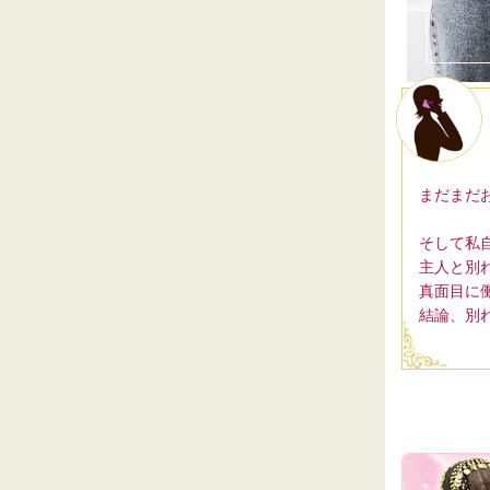
まだまだ
そして私
主人と別
真面目に
結論、別