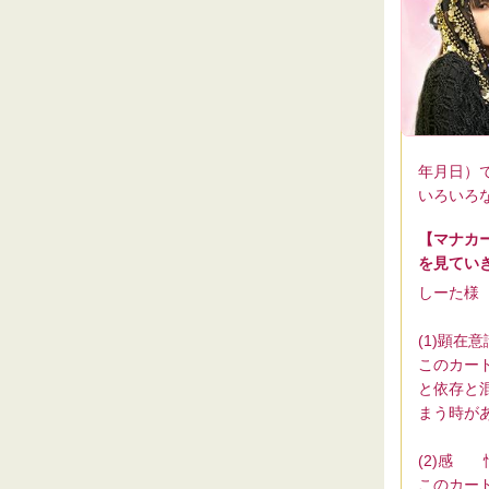
年月日）
いろいろ
【マナカ
を見てい
しーた様
(1)顕在意
このカー
と依存と
まう時が
(2)感 
このカー