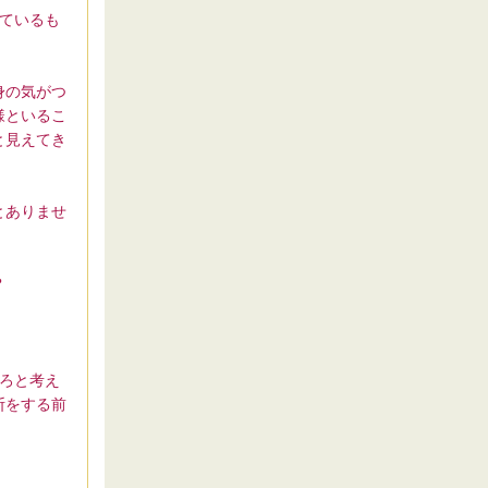
ているも
身の気がつ
様といるこ
と見えてき
とありませ
？
ろと考え
断をする前