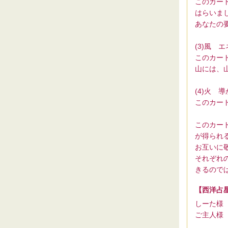
このカー
はらいま
あなたの
(3)風 
このカー
山には、
(4)火 
このカー
このカー
が得られ
お互いに
それぞれ
きるので
【西洋占
しーた様
ご主人様