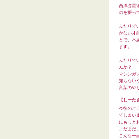
西洋占星
のを探っ
ふたりで
かない才
とで、不
ます。
ふたりで
んか？
マシンガ
知らない
言葉のや
【しーた
今後のご
てしまい
にもっと
まだまだ
こんな一