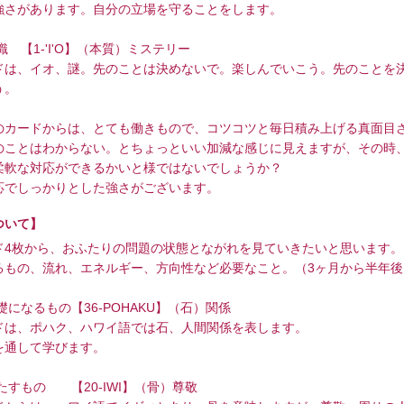
強さがあります。自分の立場を守ることをします。
意識 【1-'I'O】（本質）ミステリー
ドは、イオ、謎。先のことは決めないで。楽しんでいこう。先のことを
う。
のカードからは、とても働きもので、コツコツと毎日積み上げる真面目
のことはわからない。とちょっといい加減な感じに見えますが、その時
柔軟な対応ができるかいと様ではないでしょうか？
応でしっかりとした強さがございます。
ついて】
ド4枚から、おふたりの問題の状態とながれを見ていきたいと思います。
るもの、流れ、エネルギー、方向性など必要なこと。（3ヶ月から半年後
基礎になるもの【36-POHAKU】（石）関係
ドは、ポハク、ハワイ語では石、人間関係を表します。
を通して学びます。
満たすもの 【20-IWI】（骨）尊敬