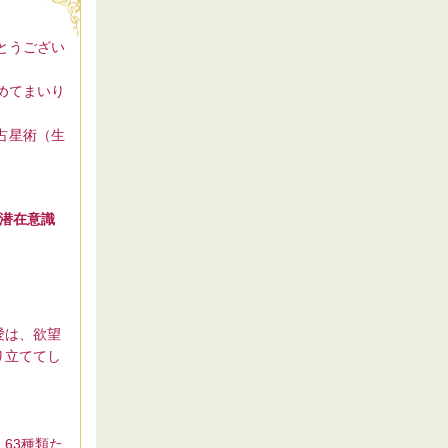
とうござい
めてまいり
占星術（生
潜在意識
愛は、欲望
り立ててし
63種類た