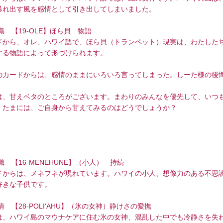
暴れ出す風を感情として引き出してしまいました。
意識 【19-OLE】ほら貝 物語
ドから、オレ、ハワイ語で、ほら貝（トランペット）現実は、わたした
する物語によって形づけられます。
のカードからは、感情のままにいろいろ言ってしまった。しーた様の後
は、甘えベタのところがございます。まわりのみんなを優先して、いつ
。たまには、ご自身から甘えてみるのはどうでしょうか？
意識 【16-MENEHUNE】（小人） 持続
ドからは、メネフネが現れています。ハワイの小人、想像力のある不思
好きな子供です。
情 【28-POLI'AHU】（氷の女神）静けさの愛撫
は、ハワイ島のマウナケアに住む氷の女神、混乱した中でも冷静さを失