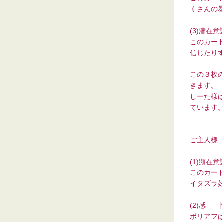
くさんの
(3)潜在
このカー
信じたり
この３枚
きます。
しーた様
ています
ご主人様
(1)顕在
このカー
イタズラ
(2)感 
ポリアフ