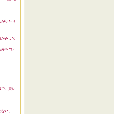
ちが話たり
悔がみえて
も愛を与え
議で、賢い
わない。