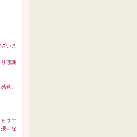
ございま
より感謝
る感覚、
らもう一
面接にな