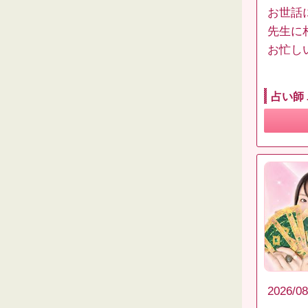
お世話
先生に
お忙し
占い師
2026/08