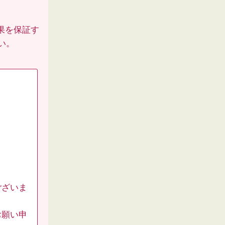
果を保証す
い。
ございま
お願い申