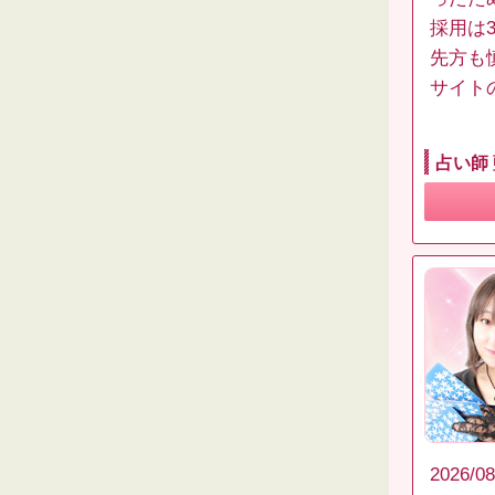
採用は
先方も
サイト
占い師
2026/08