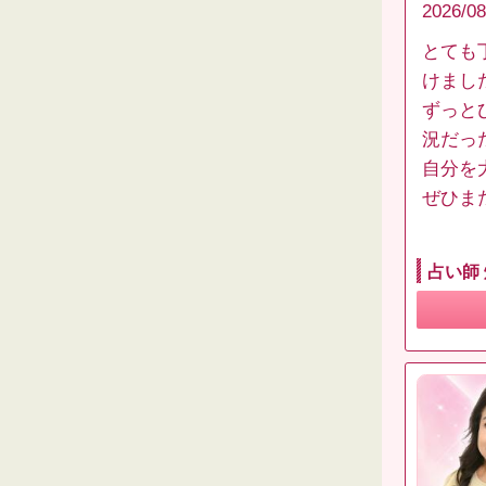
2026/08
とても
けまし
ずっと
況だっ
自分を
ぜひま
占い師