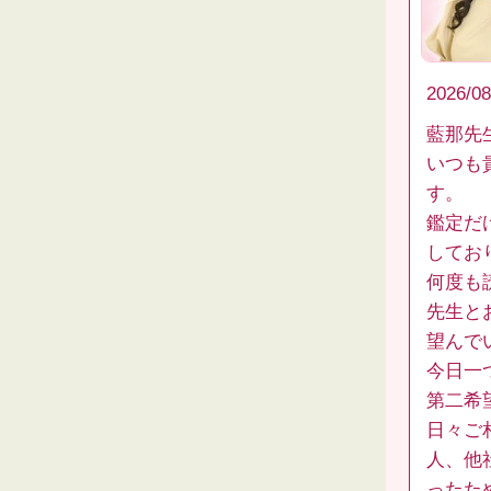
2026/08
藍那先
いつも
す。
鑑定だ
してお
何度も
先生と
望んで
今日一
第二希
日々ご
人、他
ったた