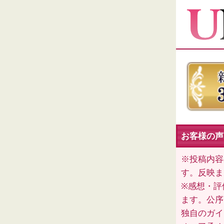
お客様の声
※投稿内容
す。反映ま
※感想・評
ます。公序
独自のガイ