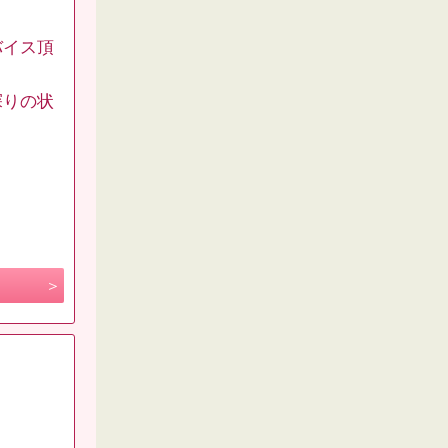
バイス頂
探りの状
。