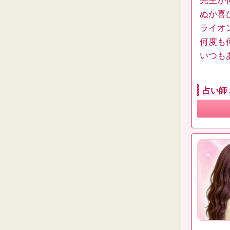
先生が
ぬか喜
ライオ
何度も
いつも
占い師