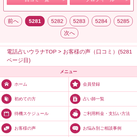
前へ
5281
5282
5283
5284
5285
次へ
電話占いウラナTOP
>
お客様の声（口コミ）(5281
ページ目)
メニュー
会員登録
ホーム
占い師一覧
初めての方
ご利用料金・支払い方法
待機スケジュール
お悩み別ご相談事例
お客様の声