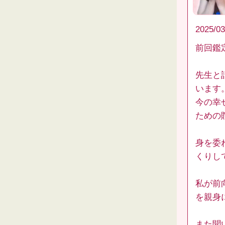
2025/03
前回鑑
先生と
います
今の幸
ための
身を委
くりし
私が前
を親身
また聞