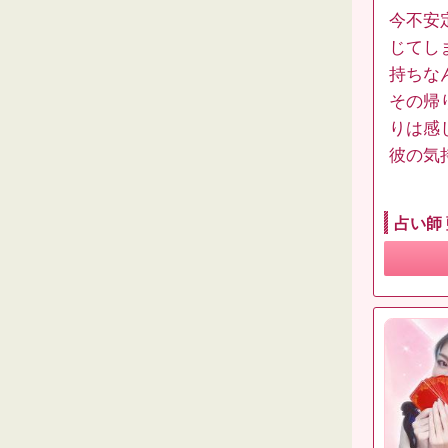
今不安
じてし
持ちな
その帰
りは感
彼の気
占い師