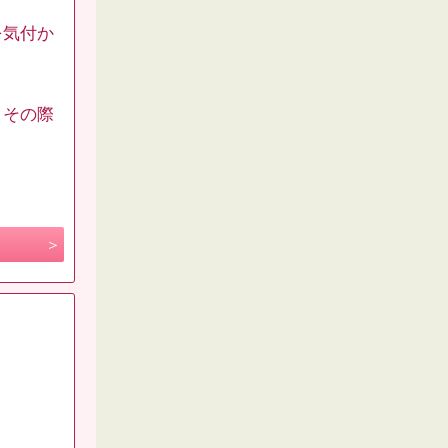
を気付か
、その際