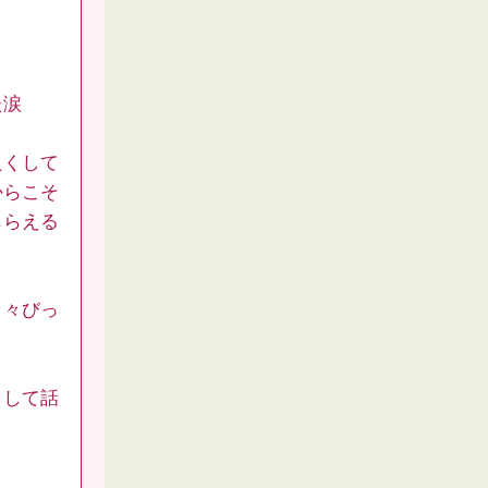
た涙
良くして
からこそ
もらえる
日々びっ
トして話