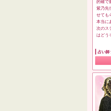
的確で
紫乃先
せても
本当に
次のス
はどう
占い師