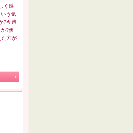
しく感
ういう気
か?今週
か?焦
えた方が