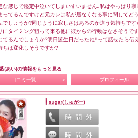
定な感じで鑑定中泣いてしまいすいません｡私はやっぱり寂
まってるんですけど元カレは私が居なくなる事に関してど
んでしょうか?同じように寂しさはあるのか違う気持ちです
りにタイミング狙って来る他に彼からの行動はなさそうです
じてるんでしょうか?明日誕生日だったね!!って話せたら伝
持ちは変化しそうですか?
 藍(あい)の情報をもっと見る
口コミ一覧
プロフィール
sugar(しゅがー)