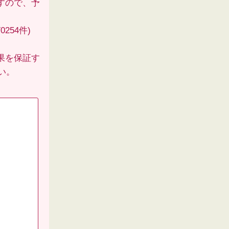
すので、予
254件)
果を保証す
い。