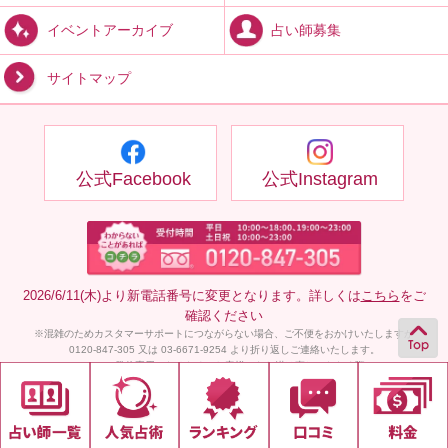
占い師募集
イベントアーカイブ
サイトマップ
公式Facebook
公式Instagram
2026/6/11(木)より新電話番号に変更となります。詳しくは
こちら
をご
確認ください
※混雑のためカスタマーサポートにつながらない場合、ご不便をおかけいたしますが
0120-847-305 又は 03-6671-9254 より折り返しご連絡いたします。
（ 03-6671-9254 は発信専用となるため、お客様からお掛け直しいただく際は 0120-847-
305 へお願いいたします。）
また、折り返しが不要な方はメールにてご連絡ください。
| 個人情報保護方針 |
ご利用規約 |