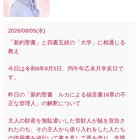
2026/08/05(水)
「新約聖書」と四書五経の「大学」に相通じる
教え
今日は令和8年8月5日、丙午年乙未月辛亥日で
す。
昨日の「新約聖書 ルカによる福音書16章の不
正な管理人」の解釈について
主人の財産を無駄遣いした管財人が馘を宣告さ
れたのち、その主人から借り入れをした人たち
の借用書を値引いて書き直して恩を売り、失職